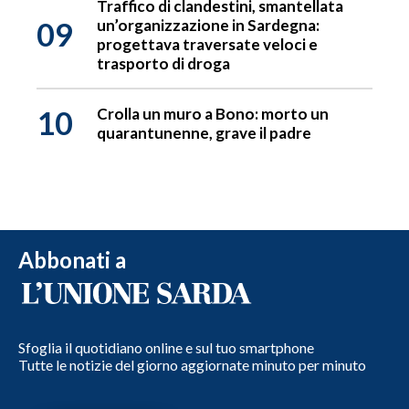
Traffico di clandestini, smantellata
09
un’organizzazione in Sardegna:
progettava traversate veloci e
trasporto di droga
10
Crolla un muro a Bono: morto un
quarantunenne, grave il padre
Abbonati a
Sfoglia il quotidiano online e sul tuo smartphone
Tutte le notizie del giorno aggiornate minuto per minuto