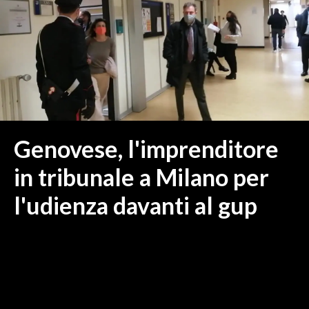
MEDIO CAMPIDANO
ORISTANO E PROVINCIA
SASSARI E PROVINCIA
GALLURA
NUORO E PROVINCIA
OGLIASTRA
AGENDA
Genovese, l'imprenditore
CRONACA
in tribunale a Milano per
ITALIA
l'udienza davanti al gup
MONDO
POLITICA
ECONOMIA
SERVIZI ALLE IMPRESE