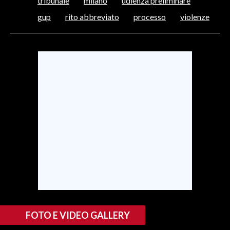
tribunale
milano
udienza preliminare
gup
rito abbreviato
processo
violenze
SPETTACOLI
GOSSIP
SALUTE
SARDEGNA TURISMO
SARDI NEL MONDO
NOTIZIE
EVENTI
#CARAUNIONE
3 MINUTI CON
FOTO E VIDEO GALLERY
INSULARITÀ