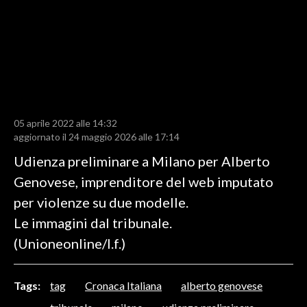
LAVORO
BANDI
SPORT IN SARDEGNA
SPORT
05 aprile 2022 alle 14:32
RISULTATI E CLASSIFICHE
aggiornato il 24 maggio 2026 alle 17:14
CALCIO
Udienza preliminare a Milano per Alberto
CALCIO REGIONALE
Genovese, imprenditore del web imputato
BASKET
per violenze su due modelle.
VOLLEY
Le immagini dal tribunale.
MOTORI
(Unioneonline/l.f.)
TENNIS
ALTRI SPORT
Tags:
tag
Cronaca Italiana
alberto genovese
CULTURA