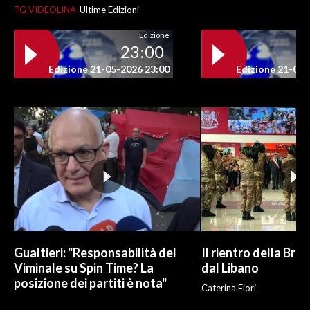
TG VIDEOLINA
Ultime Edizioni
INFO AZIENDE
Edizione
23:00
ABBONATI
Edizione 21-05-2026 23:00
Edizione 21-05-
ANNUNCI
NECROLOGI
PUBBLICITÀ
SPIAGGE
STORE
Gualtieri: "Responsabilità del
Il rientro della Bri
Viminale su Spin Time? La
dal Libano
posizione dei partiti è nota"
Caterina Fiori