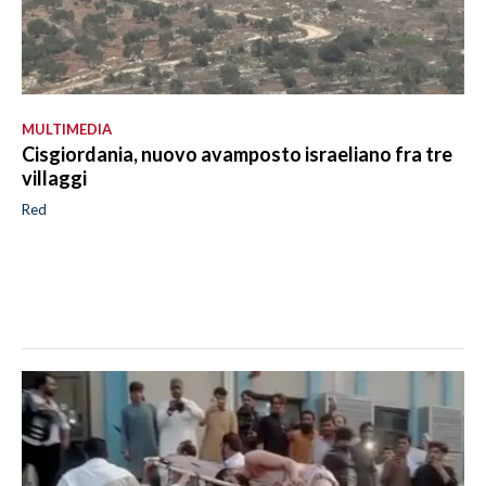
MULTIMEDIA
Cisgiordania, nuovo avamposto israeliano fra tre
villaggi
Red