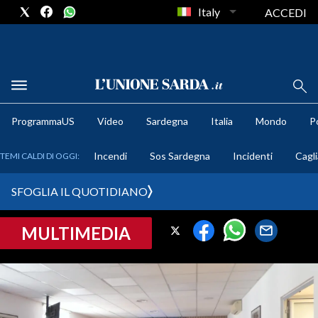
Italy
ACCEDI
METEO
ProgrammaUS
Video
Sardegna
Italia
Mondo
Po
COMUNI AL VOTO
Incendi
Sos Sardegna
Incidenti
Cagli
TEMI CALDI DI OGGI:
VIDEO
SFOGLIA IL QUOTIDIANO
FOTO
MULTIMEDIA
CRONACA SARDEGNA
CAGLIARI
PROVINCIA DI CAGLIARI
SULCIS IGLESIENTE