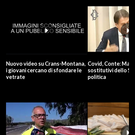
INFO AZIENDE
ABBONATI
ANNUNCI
NECROLOGI
PUBBLICITÀ
SPIAGGE
Nuovo video su Crans-Montana,
Covid, Conte: Mai u
STORE
i giovani cercano di sfondare le
sostitutivi dello St
vetrate
politica