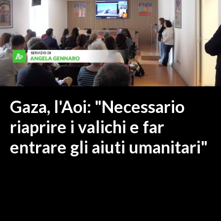
MEDIO CAMPIDANO
ORISTANO E PROVINCIA
SASSARI E PROVINCIA
GALLURA
NUORO E PROVINCIA
OGLIASTRA
AGENDA
Gaza, l'Aoi: "Necessario
CRONACA
riaprire i valichi e far
ITALIA
entrare gli aiuti umanitari"
MONDO
POLITICA
ECONOMIA
SERVIZI ALLE IMPRESE