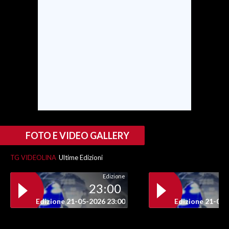
SPETTACOLI
GOSSIP
SALUTE
SARDEGNA TURISMO
SARDI NEL MONDO
FOTO E VIDEO GALLERY
NOTIZIE
EVENTI
TG VIDEOLINA
Ultime Edizioni
#CARAUNIONE
Edizione
23:00
3 MINUTI CON
Edizione 21-05-2026 23:00
Edizione 21-05-
INSULARITÀ