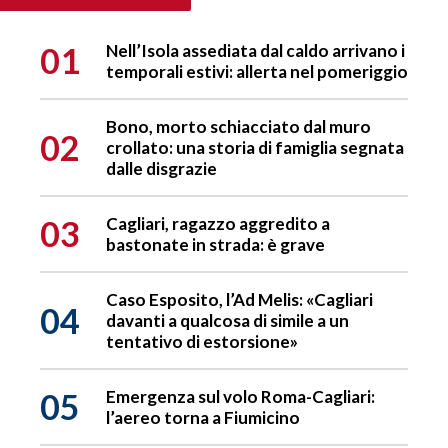
01
Nell’Isola assediata dal caldo arrivano i
temporali estivi: allerta nel pomeriggio
Bono, morto schiacciato dal muro
02
crollato: una storia di famiglia segnata
dalle disgrazie
03
Cagliari, ragazzo aggredito a
bastonate in strada: è grave
Caso Esposito, l’Ad Melis: «Cagliari
04
davanti a qualcosa di simile a un
tentativo di estorsione»
05
Emergenza sul volo Roma-Cagliari:
l’aereo torna a Fiumicino