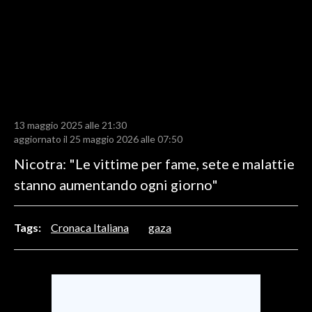
LAVORO
BANDI
SPORT IN SARDEGNA
SPORT
13 maggio 2025 alle 21:30
RISULTATI E CLASSIFICHE
aggiornato il 25 maggio 2026 alle 07:50
CALCIO
Nicotra: "Le vittime per fame, sete e malattie
CALCIO REGIONALE
stanno aumentando ogni giorno"
BASKET
VOLLEY
Tags:
Cronaca Italiana
gaza
MOTORI
TENNIS
ALTRI SPORT
CULTURA