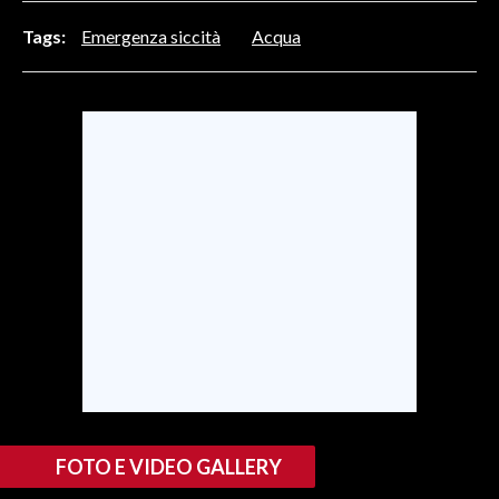
Tags:
Emergenza siccità
Acqua
SPETTACOLI
GOSSIP
SALUTE
SARDEGNA TURISMO
SARDI NEL MONDO
NOTIZIE
EVENTI
#CARAUNIONE
3 MINUTI CON
FOTO E VIDEO GALLERY
INSULARITÀ