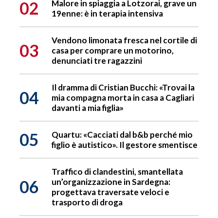
02
Malore in spiaggia a Lotzorai, grave un
19enne: è in terapia intensiva
Vendono limonata fresca nel cortile di
03
casa per comprare un motorino,
denunciati tre ragazzini
Il dramma di Cristian Bucchi: «Trovai la
04
mia compagna morta in casa a Cagliari
davanti a mia figlia»
05
Quartu: «Cacciati dal b&b perché mio
figlio è autistico». Il gestore smentisce
Traffico di clandestini, smantellata
06
un’organizzazione in Sardegna:
progettava traversate veloci e
trasporto di droga