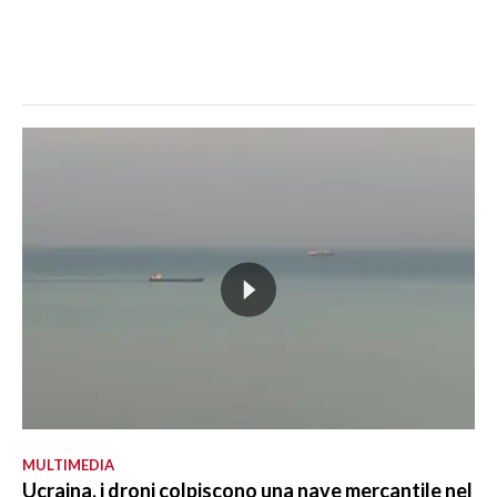
MULTIMEDIA
Ucraina, i droni colpiscono una nave mercantile nel