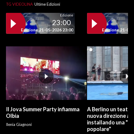
TG VIDEOLINA
Ultime Edizioni
INFO AZIENDE
Edizione
23:00
ABBONATI
Edizione 21-05-2026 23:00
Edizione 21-05-
ANNUNCI
NECROLOGI
PUBBLICITÀ
SPIAGGE
STORE
Il Jova Summer Party infiamma
A Berlino un teatro
Olbia
nuova direzione art
installando una "pi
Ilenia Giagnoni
popolare"