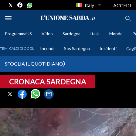
Italy
ACCEDI
ProgrammaUS
Video
Sardegna
Italia
Mondo
Po
METEO
Incendi
Sos Sardegna
Incidenti
Cagli
TEMI CALDI DI OGGI:
COMUNI AL VOTO
SFOGLIA IL QUOTIDIANO
VIDEO
CRONACA SARDEGNA
FOTO
CRONACA SARDEGNA
CAGLIARI
PROVINCIA DI CAGLIARI
SULCIS IGLESIENTE