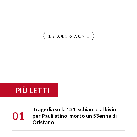
1
2
3
4
5
6
7
8
9
...
PIÙ LETTI
Tragedia sulla 131, schianto al bivio
01
per Paulilatino: morto un 53enne di
Oristano