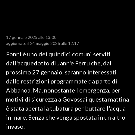
LAVORO
BANDI
SPORT IN SARDEGNA
17 gennaio 2025 alle 13:00
aggiornato il 24 maggio 2026 alle 12:17
SPORT
Fonni è uno dei quindici comuni serviti
RISULTATI E CLASSIFICHE
dall'acquedotto di Jann'e Ferru che, dal
CALCIO
prossimo 27 gennaio, saranno interessati
CALCIO REGIONALE
dalle restrizioni programmate da parte di
BASKET
Abbanoa. Ma, nonostante l'emergenza, per
VOLLEY
motivi di sicurezza a Govossai questa mattina
MOTORI
è stata aperta la tubatura per buttare l'acqua
TENNIS
in mare. Senza che venga spostata in un altro
ALTRI SPORT
invaso.
CULTURA