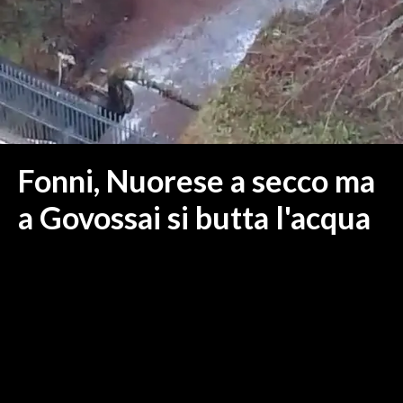
MEDIO CAMPIDANO
ORISTANO E PROVINCIA
SASSARI E PROVINCIA
GALLURA
NUORO E PROVINCIA
OGLIASTRA
Fonni, Nuorese a secco ma
AGENDA
a Govossai si butta l'acqua
CRONACA
ITALIA
MONDO
POLITICA
ECONOMIA
SERVIZI ALLE IMPRESE