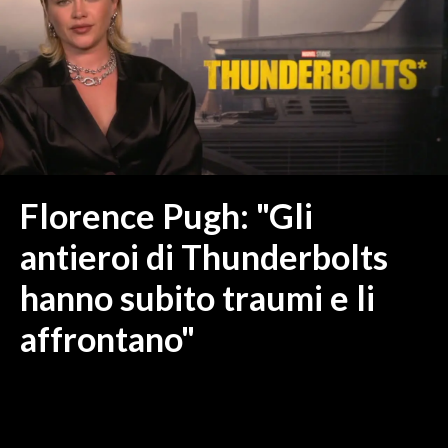
MEDIO CAMPIDANO
ORISTANO E PROVINCIA
SASSARI E PROVINCIA
GALLURA
NUORO E PROVINCIA
OGLIASTRA
AGENDA
Florence Pugh: "Gli
CRONACA
antieroi di Thunderbolts
ITALIA
hanno subito traumi e li
MONDO
affrontano"
POLITICA
ECONOMIA
SERVIZI ALLE IMPRESE