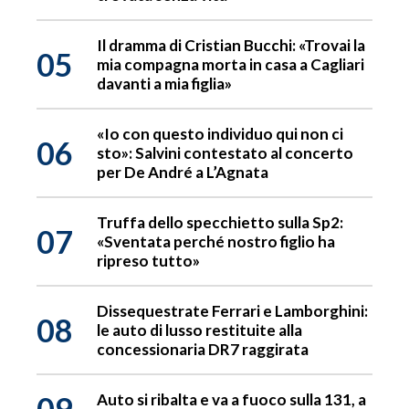
Il dramma di Cristian Bucchi: «Trovai la
05
mia compagna morta in casa a Cagliari
davanti a mia figlia»
«Io con questo individuo qui non ci
06
sto»: Salvini contestato al concerto
per De André a L’Agnata
Truffa dello specchietto sulla Sp2:
07
«Sventata perché nostro figlio ha
ripreso tutto»
Dissequestrate Ferrari e Lamborghini:
08
le auto di lusso restituite alla
concessionaria DR7 raggirata
09
Auto si ribalta e va a fuoco sulla 131, a