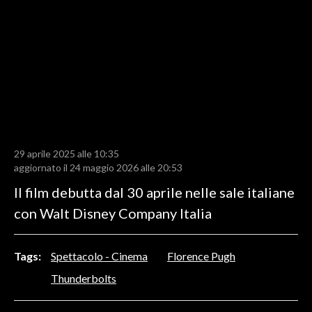
LAVORO
BANDI
SPORT IN SARDEGNA
SPORT
RISULTATI E CLASSIFICHE
CALCIO
29 aprile 2025 alle 10:35
aggiornato il 24 maggio 2026 alle 20:53
CALCIO REGIONALE
Il film debutta dal 30 aprile nelle sale italiane
BASKET
con Walt Disney Company Italia
VOLLEY
MOTORI
TENNIS
Tags:
Spettacolo - Cinema
Florence Pugh
ALTRI SPORT
Thunderbolts
CULTURA