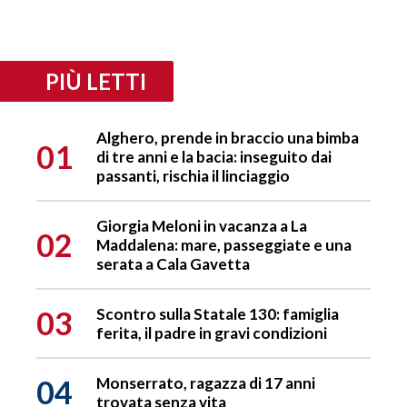
PIÙ LETTI
Alghero, prende in braccio una bimba
01
di tre anni e la bacia: inseguito dai
passanti, rischia il linciaggio
Giorgia Meloni in vacanza a La
02
Maddalena: mare, passeggiate e una
serata a Cala Gavetta
03
Scontro sulla Statale 130: famiglia
ferita, il padre in gravi condizioni
04
Monserrato, ragazza di 17 anni
trovata senza vita