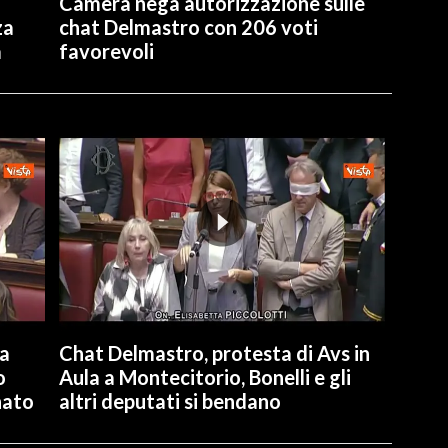
Camera nega autorizzazione sulle
za
chat Delmastro con 206 voti
a
favorevoli
la
Chat Delmastro, protesta di Avs in
o
Aula a Montecitorio, Bonelli e gli
nato
altri deputati si bendano