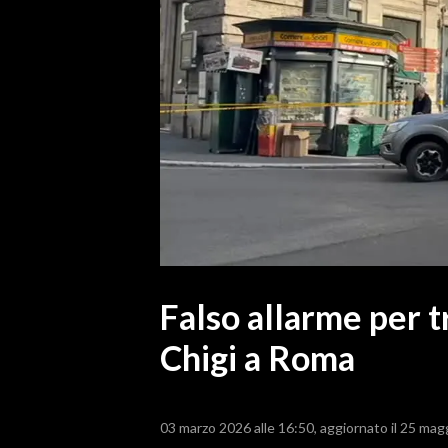
MEDIO CAMPIDANO
ORISTANO E PROVINCIA
SASSARI E PROVINCIA
GALLURA
NUORO E PROVINCIA
OGLIASTRA
AGENDA
CRONACA
ITALIA
MONDO
Falso allarme per 
Chigi a Roma
POLITICA
ECONOMIA
03 marzo 2026 alle 16:50
aggiornato il 25 mag
SERVIZI ALLE IMPRESE