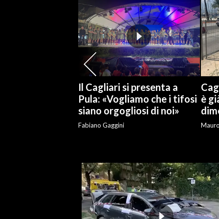
SPETTACOLI
GOSSIP
SALUTE
Il Cagliari si presenta a
Cagl
SARDEGNA TURISMO
Pula: «Vogliamo che i tifosi
è gi
siano orgogliosi di noi»
dime
SARDI NEL MONDO
Fabiano Gaggini
Maur
NOTIZIE
EVENTI
#CARAUNIONE
3 MINUTI CON
INSULARITÀ