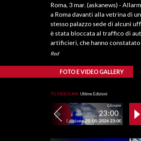
Roma, 3 mar. (askanews) - Allar
LAVORO
a Roma davanti alla vetrina di u
BANDI
stesso palazzo sede di alcuni uff
è stata bloccata al traffico di au
SPORT IN SARDEGNA
artificieri, che hanno constatato 
SPORT
Red
RISULTATI E CLASSIFICHE
CALCIO
FOTO E VIDEO GALLERY
CALCIO REGIONALE
BASKET
TG VIDEOLINA
Ultime Edizioni
VOLLEY
MOTORI
Edizione
23:00
TENNIS
Edizione 21-05-2026 23:00
ALTRI SPORT
CULTURA