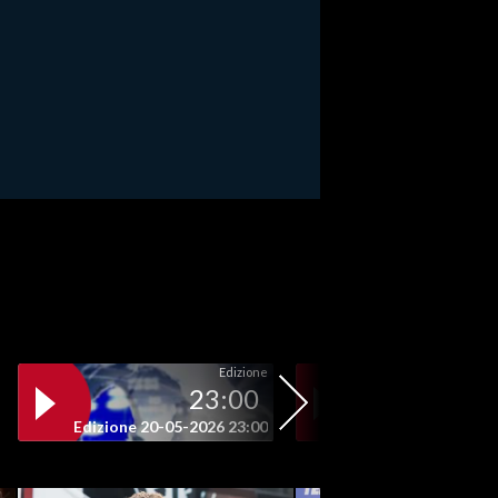
Edizione
23:00
19
Edizione 20-05-2026 23:00
Edizione 20-05-202