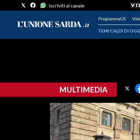
Iscriviti al canale
ProgrammaUS
Vid
TEMI CALDI DI OGG
METEO
COMUNI AL VOTO
VIDEO
MULTIMEDIA
FOTO
CRONACA SARDEGNA
CAGLIARI
PROVINCIA DI CAGLIARI
SULCIS IGLESIENTE