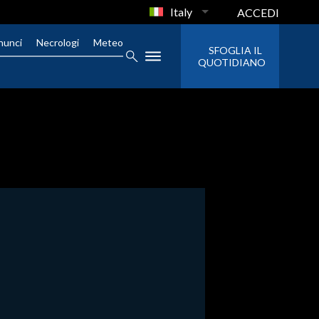
Italy
ACCEDI
nunci
Necrologi
Meteo
SFOGLIA IL
QUOTIDIANO