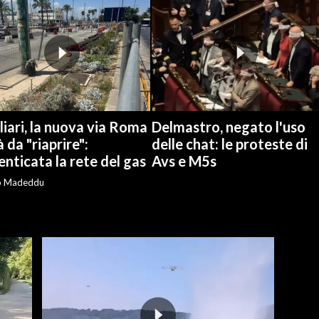
iari, la nuova via Roma
Delmastro, negato l'uso
à da "riaprire":
delle chat: le proteste di
nticata la rete del gas
Avs e M5s
o Madeddu