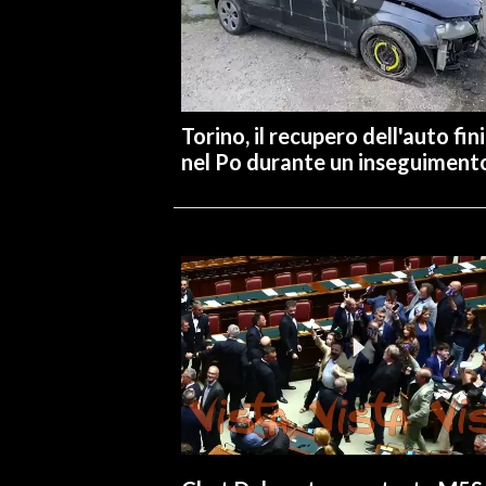
INFO AZIENDE
ABBONATI
ANNUNCI
Torino, il recupero dell'auto fin
NECROLOGI
nel Po durante un inseguiment
PUBBLICITÀ
SPIAGGE
STORE