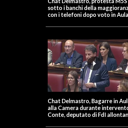
Chat Delmastro, protesta M5S
sotto i banchi della maggioran
con i telefoni dopo voto in Aul
Chat Delmastro, Bagarre in Au
alla Camera durante intervent
Conte, deputato di FdI allonta