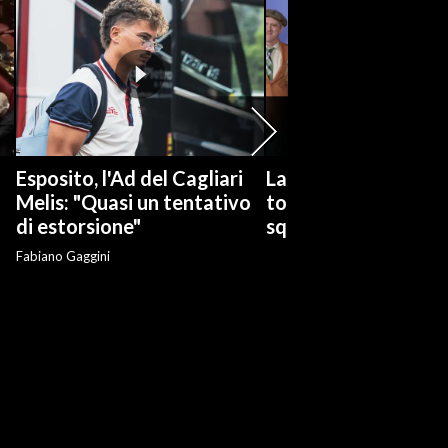
Esposito, l'Ad del Cagliari
La serie tv "Ted Las
Melis: "Quasi un tentativo
torna con una nuov
di estorsione"
squadra di calcio
Fabiano Gaggini