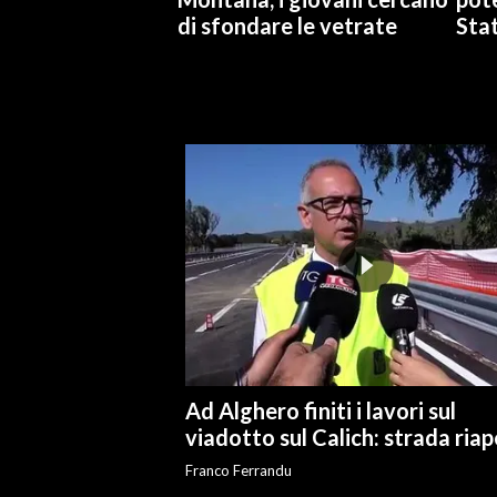
di sfondare le vetrate
Stat
INFO AZIENDE
ABBONATI
ANNUNCI
NECROLOGI
PUBBLICITÀ
SPIAGGE
STORE
Ad Alghero finiti i lavori sul
viadotto sul Calich: strada ria
Franco Ferrandu