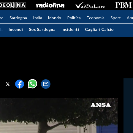
eo
Sardegna
Italia
Mondo
Politica
Economia
Sport
An
I:
Incendi
Sos Sardegna
Incidenti
Cagliari Calcio