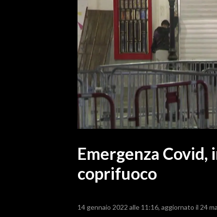
MEDIO CAMPIDANO
ORISTANO E PROVINCIA
SASSARI E PROVINCIA
GALLURA
NUORO E PROVINCIA
OGLIASTRA
AGENDA
CRONACA
ITALIA
MONDO
Emergenza Covid, in
coprifuoco
POLITICA
ECONOMIA
14 gennaio 2022 alle 11:16
aggiornato il 24 m
SERVIZI ALLE IMPRESE