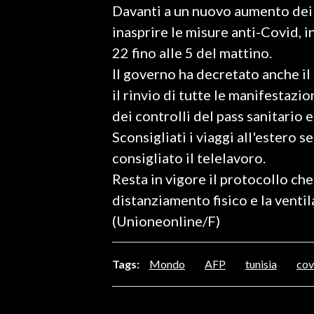
Davanti a un nuovo aumento dei c
LAVORO
inasprire le misure anti-Covid,
BANDI
22 fino alle 5 del mattino.
Il governo ha decretato anche il
SPORT IN SARDEGNA
il rinvio di tutte le manifestazion
SPORT
dei controlli del pass sanitario
RISULTATI E CLASSIFICHE
Sconsigliati i viaggi all'estero
CALCIO
consigliato il telelavoro.
CALCIO REGIONALE
Resta in vigore il protocollo che
BASKET
distanziamento fisico e la ventil
VOLLEY
(Unioneonline/F)
MOTORI
TENNIS
Tags:
Mondo
AFP
tunisia
cov
ALTRI SPORT
CULTURA