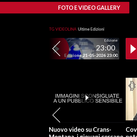
FOTO E VIDEO GALLERY
SPETTACOLI
GOSSIP
TG VIDEOLINA
Ultime Edizioni
Edizione
SALUTE
23:00
Edizione 21-05-2026 23:00
SARDEGNA TURISMO
SARDI NEL MONDO
NOTIZIE
EVENTI
#CARAUNIONE
3 MINUTI CON
Nuovo video su Crans-
Cov
INSULARITÀ
Montana, i giovani cercano
pote