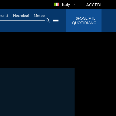
Italy
ACCEDI
nunci
Necrologi
Meteo
SFOGLIA IL
QUOTIDIANO