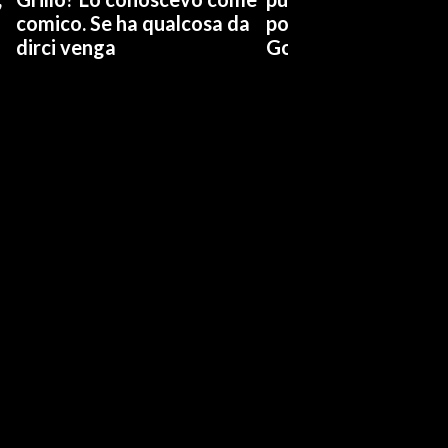
comico. Se ha qualcosa da
possiamo affidarci a
dirci venga
Governo a occhi chi