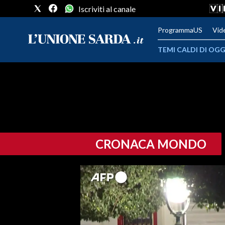
Iscriviti al canale
ProgrammaUS
Vid
TEMI CALDI DI OGG
METEO
COMUNI AL VOTO
VIDEO
CRONACA MONDO
FOTO
CRONACA SARDEGNA
CAGLIARI
PROVINCIA DI CAGLIARI
SULCIS IGLESIENTE