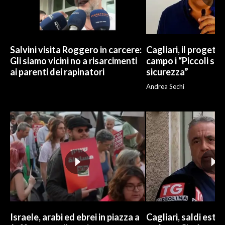
INFO AZIENDE
ABBONATI
Salvini visita Roggero in carcere:
Cagliari, il progetto 
ANNUNCI
Gli siamo vicini no a risarcimenti
campo i “Piccoli sup
NECROLOGI
ai parenti dei rapinatori
sicurezza”
PUBBLICITÀ
Andrea Sechi
SPIAGGE
STORE
Israele, arabi ed ebrei in piazza a
Cagliari, saldi estivi