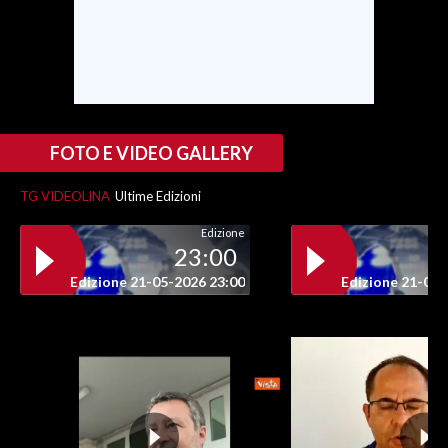
SPETTACOLI
GOSSIP
SALUTE
FOTO E VIDEO GALLERY
SARDEGNA TURISMO
TG VIDEOLINA
Ultime Edizioni
Edizione
SARDI NEL MONDO
23:00
NOTIZIE
Edizione 21-05-2026 23:00
Edizione 21-05-
EVENTI
#CARAUNIONE
3 MINUTI CON
INSULARITÀ