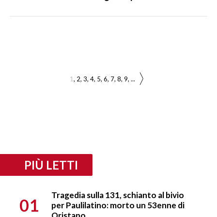
1
2
3
4
5
6
7
8
9
...
PIÙ LETTI
Tragedia sulla 131, schianto al bivio
01
per Paulilatino: morto un 53enne di
Oristano