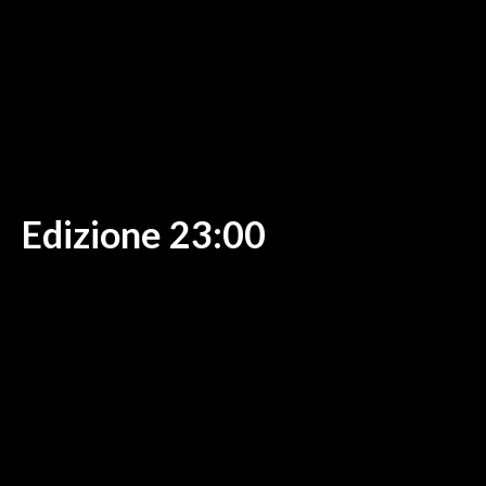
MEDIO CAMPIDANO
ORISTANO E PROVINCIA
SASSARI E PROVINCIA
GALLURA
NUORO E PROVINCIA
OGLIASTRA
AGENDA
Edizione 23:00
CRONACA
ITALIA
MONDO
POLITICA
ECONOMIA
SERVIZI ALLE IMPRESE