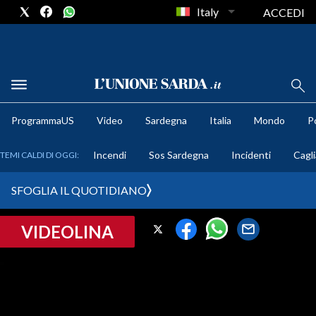
Italy
ACCEDI
METEO
ProgrammaUS
Video
Sardegna
Italia
Mondo
Po
COMUNI AL VOTO
Incendi
Sos Sardegna
Incidenti
Cagli
TEMI CALDI DI OGGI:
VIDEO
SFOGLIA IL QUOTIDIANO
FOTO
VIDEOLINA
CRONACA SARDEGNA
CAGLIARI
PROVINCIA DI CAGLIARI
SULCIS IGLESIENTE