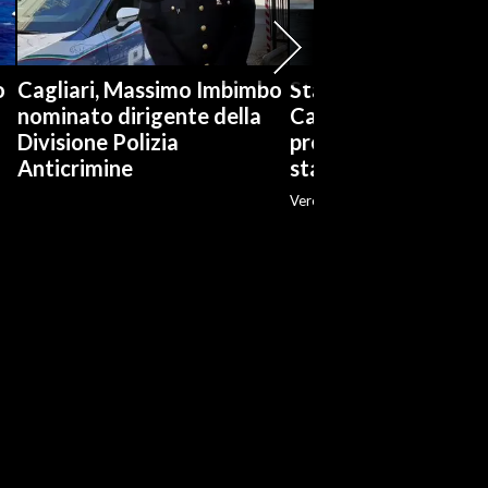
o
Cagliari, Massimo Imbimbo
Stabilimenti balneari
nominato dirigente della
Cagliari è boom di
Divisione Polizia
prenotazioni: «Ott
Anticrimine
stagione»
Veronica Fadda