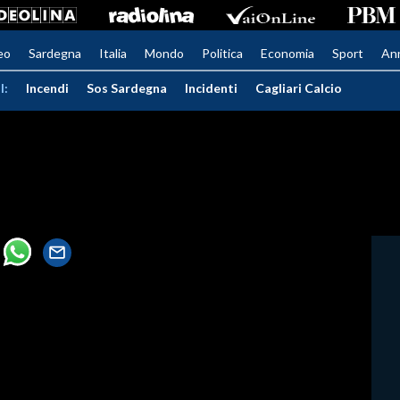
eo
Sardegna
Italia
Mondo
Politica
Economia
Sport
An
I:
Incendi
Sos Sardegna
Incidenti
Cagliari Calcio