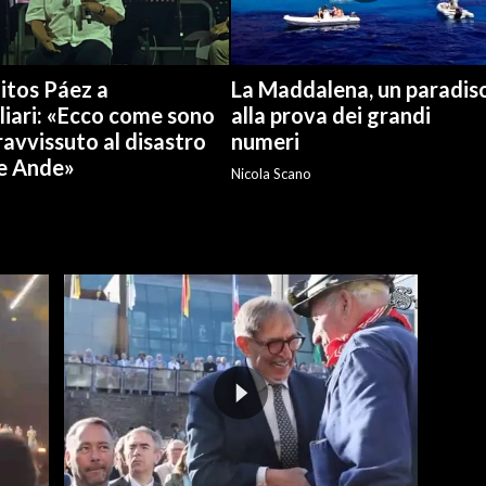
itos Páez a
La Maddalena, un paradis
liari: «Ecco come sono
alla prova dei grandi
avvissuto al disastro
numeri
le Ande»
Nicola Scano