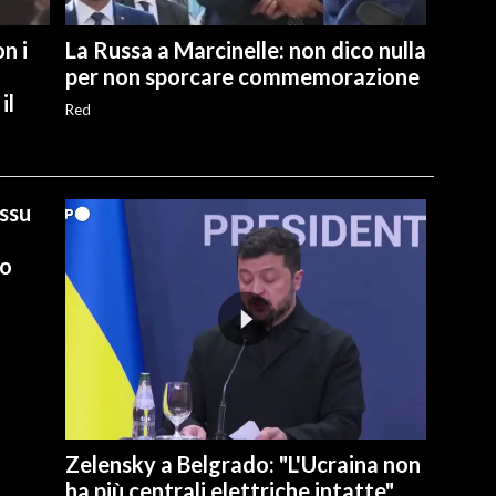
n i
La Russa a Marcinelle: non dico nulla
per non sporcare commemorazione
il
Red
ussu
io
Zelensky a Belgrado: "L'Ucraina non
ha più centrali elettriche intatte"