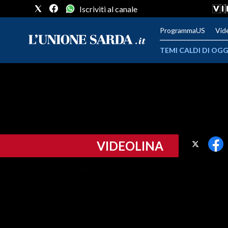
Iscriviti al canale
ProgrammaUS
Vid
TEMI CALDI DI OGG
METEO
COMUNI AL VOTO
VIDEO
VIDEOLINA
FOTO
CRONACA SARDEGNA
CAGLIARI
PROVINCIA DI CAGLIARI
SULCIS IGLESIENTE