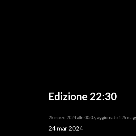
MEDIO CAMPIDANO
ORISTANO E PROVINCIA
SASSARI E PROVINCIA
GALLURA
NUORO E PROVINCIA
OGLIASTRA
AGENDA
CRONACA
ITALIA
MONDO
Edizione 22:30
POLITICA
25 marzo 2024 alle 00:07
aggiornato il 25 mag
ECONOMIA
24 mar 2024
SERVIZI ALLE IMPRESE