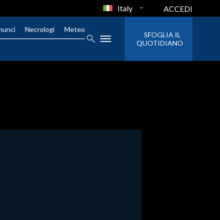
Italy
ACCEDI
nunci
Necrologi
Meteo
SFOGLIA IL
QUOTIDIANO