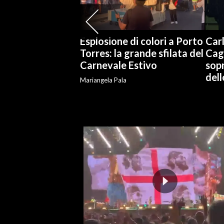
SPETTACOLI
Esplosione di colori a Porto
Carl
GOSSIP
Torres: la grande sfilata del
Cag
Carnevale Estivo
sopr
SALUTE
del
Mariangela Pala
SARDEGNA TURISMO
SARDI NEL MONDO
NOTIZIE
EVENTI
#CARAUNIONE
3 MINUTI CON
INSULARITÀ