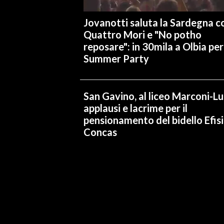
Jovanotti saluta la Sardegna co
INFO AZIENDE
Quattro Mori e "No potho
ABBONATI
reposare": in 30mila a Olbia per 
ANNUNCI
Summer Party
NECROLOGI
PUBBLICITÀ
San Gavino, al liceo Marconi-L
SPIAGGE
applausi e lacrime per il
STORE
pensionamento del bidello Efis
Concas