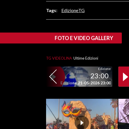
LAVORO
Tags:
EdizioneTG
BANDI
SPORT IN SARDEGNA
FOTO E VIDEO GALLERY
SPORT
RISULTATI E CLASSIFICHE
TG VIDEOLINA
Ultime Edizioni
CALCIO
Edizione
CALCIO REGIONALE
23:00
BASKET
Edizione 21-05-2026 23:00
VOLLEY
MOTORI
TENNIS
ALTRI SPORT
CULTURA