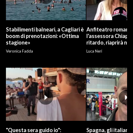
INFO AZIENDE
ABBONATI
Stabilimenti balneari, a Cagliari è
Anfiteatro romano d
ANNUNCI
boom di prenotazioni: «Ottima
l'assessora Chiapp
NECROLOGI
stagione»
ritardo, riaprirà ne
PUBBLICITÀ
Veronica Fadda
Luca Neri
SPIAGGE
STORE
"Questa sera guido io":
Spagna, gli italiani 