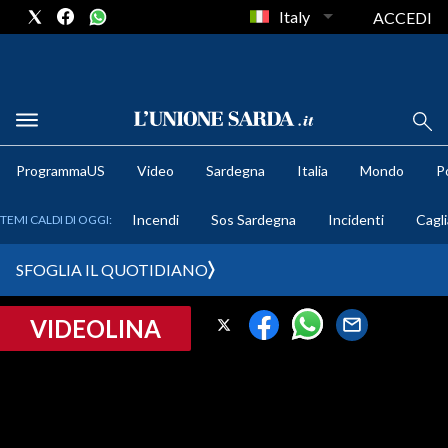
Italy
ACCEDI
METEO
ProgrammaUS
Video
Sardegna
Italia
Mondo
Po
COMUNI AL VOTO
Incendi
Sos Sardegna
Incidenti
Cagli
TEMI CALDI DI OGGI:
VIDEO
SFOGLIA IL QUOTIDIANO
FOTO
VIDEOLINA
CRONACA SARDEGNA
CAGLIARI
PROVINCIA DI CAGLIARI
SULCIS IGLESIENTE