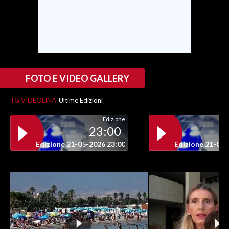
SPETTACOLI
GOSSIP
SALUTE
FOTO E VIDEO GALLERY
SARDEGNA TURISMO
TG VIDEOLINA
Ultime Edizioni
Edizione
SARDI NEL MONDO
23:00
NOTIZIE
Edizione 21-05-2026 23:00
Edizione 21-05-
EVENTI
#CARAUNIONE
3 MINUTI CON
INSULARITÀ