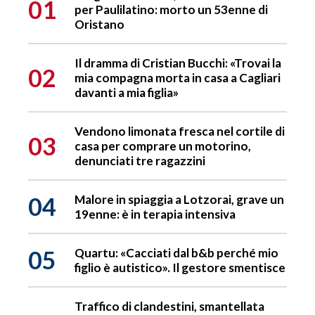
01
per Paulilatino: morto un 53enne di
Oristano
Il dramma di Cristian Bucchi: «Trovai la
02
mia compagna morta in casa a Cagliari
davanti a mia figlia»
Vendono limonata fresca nel cortile di
03
casa per comprare un motorino,
denunciati tre ragazzini
04
Malore in spiaggia a Lotzorai, grave un
19enne: è in terapia intensiva
05
Quartu: «Cacciati dal b&b perché mio
figlio è autistico». Il gestore smentisce
Traffico di clandestini, smantellata