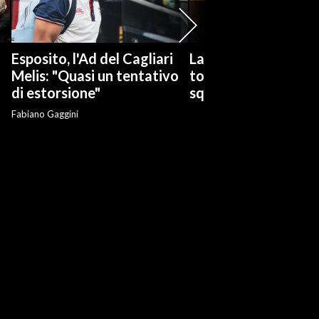
Esposito, l'Ad del Cagliari
La serie tv "Ted Las
Melis: "Quasi un tentativo
torna con una nuov
di estorsione"
squadra di calcio
Fabiano Gaggini