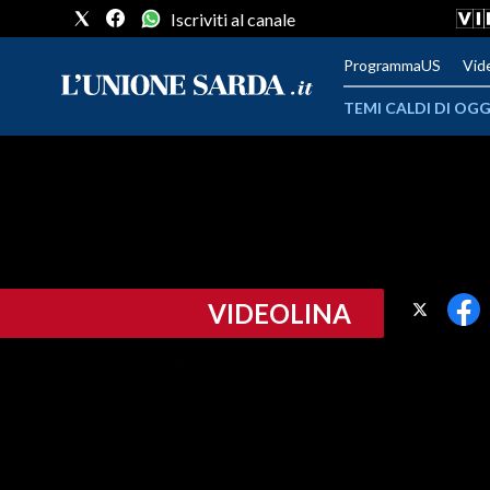
Iscriviti al canale
ProgrammaUS
Vid
TEMI CALDI DI OGG
METEO
COMUNI AL VOTO
VIDEO
VIDEOLINA
FOTO
CRONACA SARDEGNA
CAGLIARI
PROVINCIA DI CAGLIARI
SULCIS IGLESIENTE