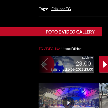
LAVORO
Tags:
EdizioneTG
BANDI
SPORT IN SARDEGNA
FOTO E VIDEO GALLERY
SPORT
RISULTATI E CLASSIFICHE
TG VIDEOLINA
Ultime Edizioni
CALCIO
Edizione
CALCIO REGIONALE
23:00
BASKET
Edizione 21-05-2026 23:00
VOLLEY
MOTORI
TENNIS
ALTRI SPORT
CULTURA