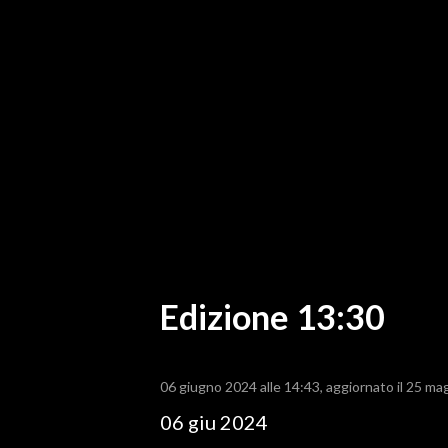
MEDIO CAMPIDANO
ORISTANO E PROVINCIA
SASSARI E PROVINCIA
GALLURA
NUORO E PROVINCIA
OGLIASTRA
AGENDA
CRONACA
ITALIA
MONDO
Edizione 13:30
POLITICA
06 giugno 2024 alle 14:43
aggiornato il 25 ma
ECONOMIA
06 giu 2024
SERVIZI ALLE IMPRESE