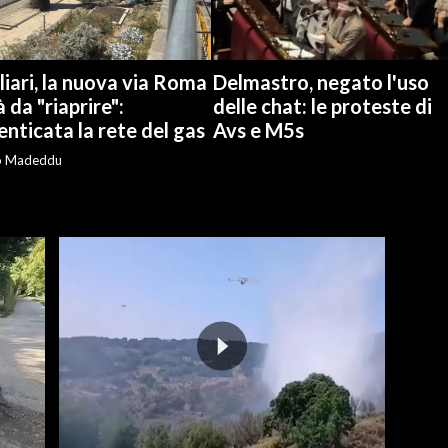
iari, la nuova via Roma
Delmastro, negato l'uso
à da "riaprire":
delle chat: le proteste di
nticata la rete del gas
Avs e M5s
o Madeddu