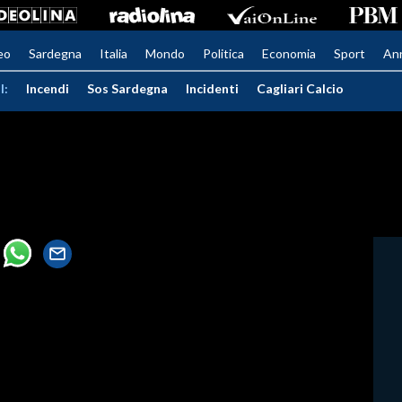
eo
Sardegna
Italia
Mondo
Politica
Economia
Sport
An
I:
Incendi
Sos Sardegna
Incidenti
Cagliari Calcio