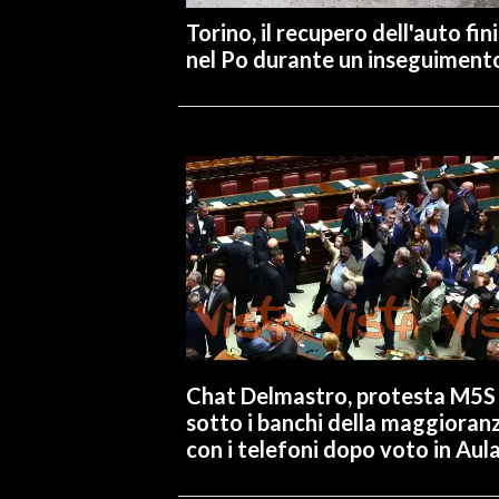
Torino, il recupero dell'auto fin
INFO AZIENDE
nel Po durante un inseguiment
ABBONATI
ANNUNCI
NECROLOGI
PUBBLICITÀ
SPIAGGE
STORE
Chat Delmastro, protesta M5S
sotto i banchi della maggioran
con i telefoni dopo voto in Aul