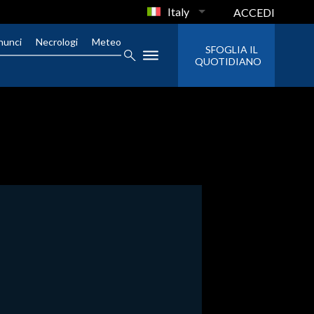
Italy
ACCEDI
nunci
Necrologi
Meteo
SFOGLIA IL
QUOTIDIANO