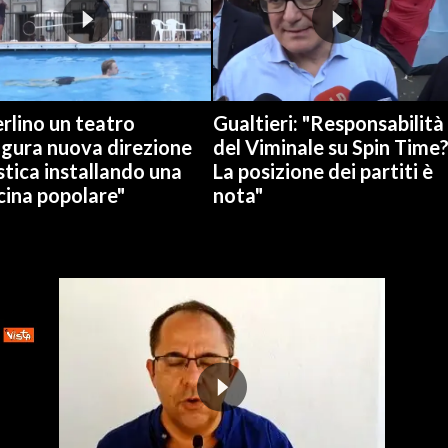
rlino un teatro
Gualtieri: "Responsabilità
ugura nuova direzione
del Viminale su Spin Time
stica installando una
La posizione dei partiti è
cina popolare"
nota"