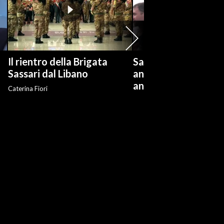
Il rientro della Brigata
Salvini: "Roggero ch
?
Sassari dal Libano
andare avanti su n
anti-risarcimenti"
Caterina Fiori