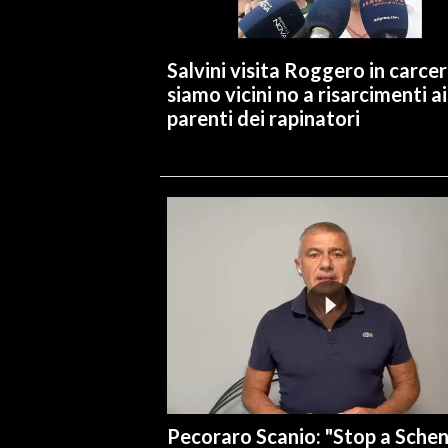
INFO AZIENDE
Salvini visita Roggero in carcer
ABBONATI
siamo vicini no a risarcimenti ai
ANNUNCI
parenti dei rapinatori
NECROLOGI
PUBBLICITÀ
SPIAGGE
STORE
Pecoraro Scanio: "Stop a Sche