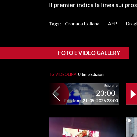
Il premier indica la linea sui pr
LAVORO
BANDI
Tags:
Cronaca Italiana
AFP
Drag
SPORT IN SARDEGNA
SPORT
FOTO E VIDEO GALLERY
RISULTATI E CLASSIFICHE
CALCIO
TG VIDEOLINA
Ultime Edizioni
CALCIO REGIONALE
BASKET
Edizione
23:00
VOLLEY
Edizione 21-05-2026 23:00
MOTORI
TENNIS
ALTRI SPORT
CULTURA