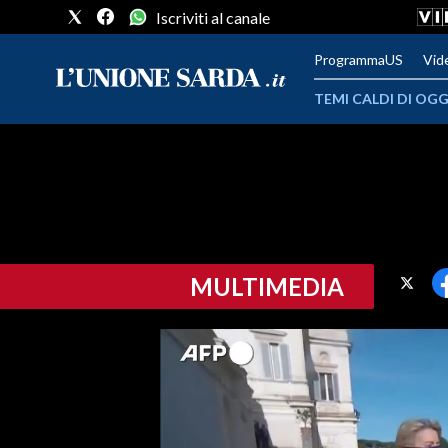
Iscriviti al canale
ProgrammaUS
Vid
TEMI CALDI DI OGG
METEO
COMUNI AL VOTO
VIDEO
MULTIMEDIA
FOTO
CRONACA SARDEGNA
CAGLIARI
PROVINCIA DI CAGLIARI
SULCIS IGLESIENTE