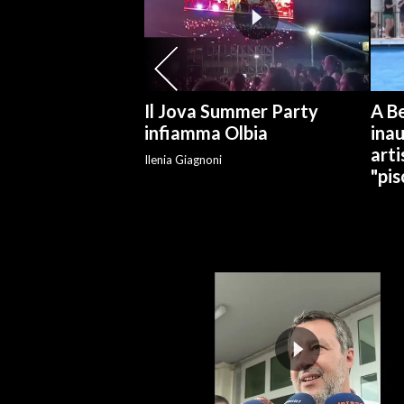
SPETTACOLI
GOSSIP
Il Jova Summer Party
A Be
SALUTE
infiamma Olbia
ina
arti
Ilenia Giagnoni
SARDEGNA TURISMO
"pis
SARDI NEL MONDO
NOTIZIE
EVENTI
#CARAUNIONE
3 MINUTI CON
INSULARITÀ