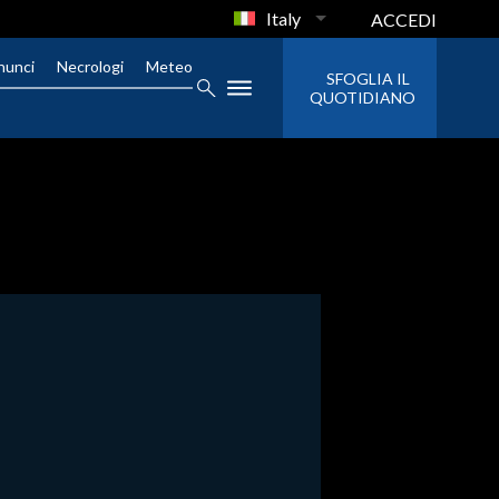
Italy
ACCEDI
nunci
Necrologi
Meteo
SFOGLIA IL
QUOTIDIANO