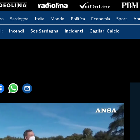
eo
Sardegna
Italia
Mondo
Politica
Economia
Sport
An
I:
Incendi
Sos Sardegna
Incidenti
Cagliari Calcio