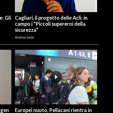
e: Gli
Cagliari, il progetto delle Acli: in
campo i “Piccoli supereroi della
sicurezza”
Andrea Sechi
ngen
Europei nuoto, Pellacani rientra in