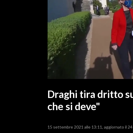
MEDIO CAMPIDANO
ORISTANO E PROVINCIA
SASSARI E PROVINCIA
GALLURA
NUORO E PROVINCIA
OGLIASTRA
AGENDA
CRONACA
ITALIA
MONDO
Draghi tira dritto s
che si deve"
POLITICA
ECONOMIA
15 settembre 2021 alle 13:11
aggiornato il 2
SERVIZI ALLE IMPRESE