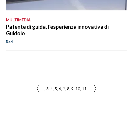
MULTIMEDIA
Patente di guida, l'esperienza innovativa di
Guidoio
Red
...
3
4
5
6
7
8
9
10
11
...