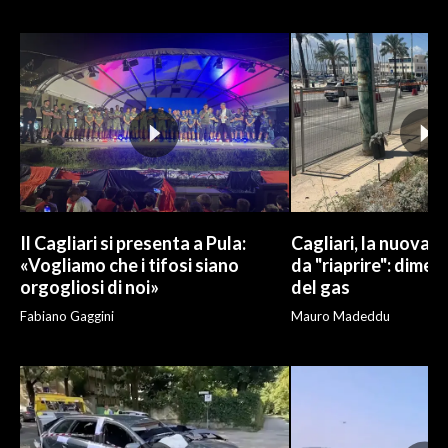
INFO AZIENDE
ABBONATI
ANNUNCI
NECROLOGI
PUBBLICITÀ
SPIAGGE
STORE
Il Cagliari si presenta a Pula:
Cagliari, la nuova v
«Vogliamo che i tifosi siano
da "riaprire": dimen
orgogliosi di noi»
del gas
Fabiano Gaggini
Mauro Madeddu