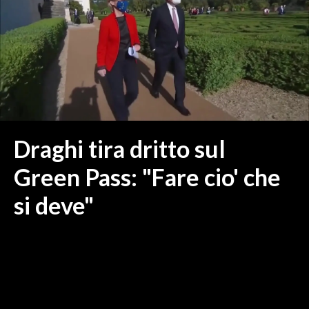
MEDIO CAMPIDANO
ORISTANO E PROVINCIA
SASSARI E PROVINCIA
GALLURA
NUORO E PROVINCIA
OGLIASTRA
AGENDA
Draghi tira dritto sul
CRONACA
Green Pass: "Fare cio' che
ITALIA
si deve"
MONDO
POLITICA
ECONOMIA
SERVIZI ALLE IMPRESE