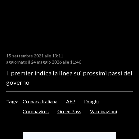
LAVORO
BANDI
SPORT IN SARDEGNA
SPORT
15 settembre 2021 alle 13:11
RISULTATI E CLASSIFICHE
aggiornato il 24 maggio 2026 alle 11:46
CALCIO
Il premier indica la linea sui prossimi passi del
CALCIO REGIONALE
governo
BASKET
VOLLEY
Tags:
Cronaca Italiana
AFP
Draghi
MOTORI
Coronavirus
Green Pass
Vaccinazioni
TENNIS
ALTRI SPORT
CULTURA