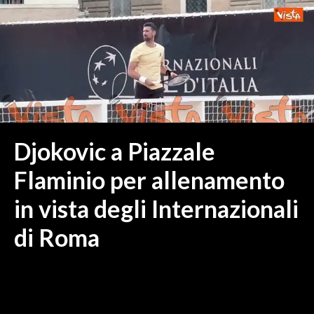
MEDIO CAMPIDANO
ORISTANO E PROVINCIA
SASSARI E PROVINCIA
GALLURA
NUORO E PROVINCIA
OGLIASTRA
AGENDA
Djokovic a Piazzale
CRONACA
Flaminio per allenamento
ITALIA
in vista degli Internazionali
MONDO
di Roma
POLITICA
ECONOMIA
SERVIZI ALLE IMPRESE