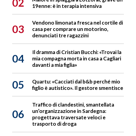
02
19enne: è in terapia intensiva
Vendono limonata fresca nel cortile di
03
casa per comprare un motorino,
denunciati tre ragazzini
Il dramma di Cristian Bucchi: «Trovai la
04
mia compagna morta in casa a Cagliari
davanti a mia figlia»
05
Quartu: «Cacciati dal b&b perché mio
figlio è autistico». Il gestore smentisce
Traffico di clandestini, smantellata
06
un’organizzazione in Sardegna:
progettava traversate veloci e
trasporto di droga