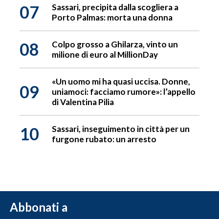
07
Sassari, precipita dalla scogliera a
Porto Palmas: morta una donna
08
Colpo grosso a Ghilarza, vinto un
milione di euro al MillionDay
«Un uomo mi ha quasi uccisa. Donne,
09
uniamoci: facciamo rumore»: l’appello
di Valentina Pilia
10
Sassari, inseguimento in città per un
furgone rubato: un arresto
Abbonati a