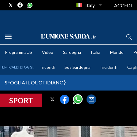
Italy
ACCEDI
METEO
ProgrammaUS
Video
Sardegna
Italia
Mondo
Po
COMUNI AL VOTO
Incendi
Sos Sardegna
Incidenti
Cagli
TEMI CALDI DI OGGI:
VIDEO
SFOGLIA IL QUOTIDIANO
FOTO
SPORT
CRONACA SARDEGNA
CAGLIARI
PROVINCIA DI CAGLIARI
SULCIS IGLESIENTE