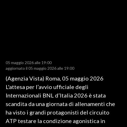
LAVORO
BANDI
SPORT IN SARDEGNA
SPORT
RISULTATI E CLASSIFICHE
CALCIO
05 maggio 2026 alle 19:00
aggiornato il 05 maggio 2026 alle 19:00
CALCIO REGIONALE
(Agenzia Vista) Roma, 05 maggio 2026
BASKET
L'attesa per l’avvio ufficiale degli
VOLLEY
Internazionali BNL d’Italia 2026 è stata
MOTORI
scandita da una giornata di allenamenti che
TENNIS
ha visto i grandi protagonisti del circuito
ALTRI SPORT
ATP testare la condizione agonistica in
CULTURA