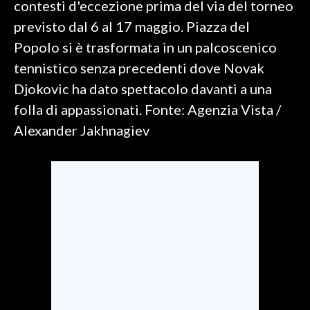
contesti d'eccezione prima del via del torneo
previsto dal 6 al 17 maggio. Piazza del
SPETTACOLI
Popolo si è trasformata in un palcoscenico
GOSSIP
tennistico senza precedenti dove Novak
Djokovic ha dato spettacolo davanti a una
SALUTE
folla di appassionati. Fonte: Agenzia Vista /
Alexander Jakhnagiev
SARDEGNA TURISMO
SARDI NEL MONDO
NOTIZIE
EVENTI
#CARAUNIONE
3 MINUTI CON
INSULARITÀ