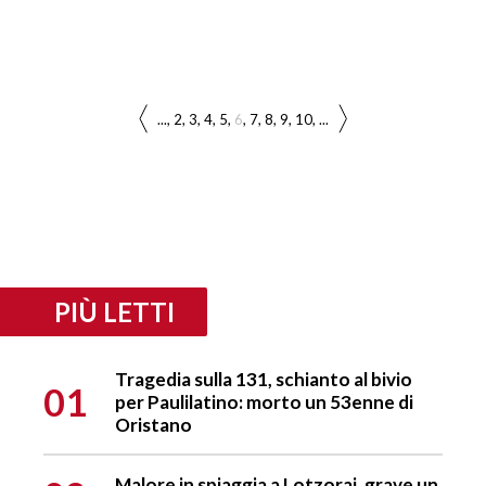
...
2
3
4
5
6
7
8
9
10
...
PIÙ LETTI
Tragedia sulla 131, schianto al bivio
01
per Paulilatino: morto un 53enne di
Oristano
Malore in spiaggia a Lotzorai, grave un