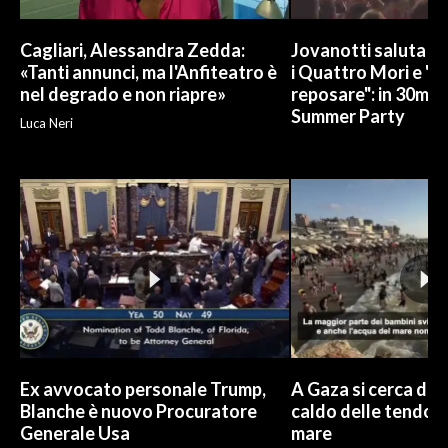
Cagliari, Alessandra Zedda:
Jovanotti saluta l
«Tanti annunci, ma l'Anfiteatro è
i Quattro Mori e "
nel degrado e non riapre»
reposare": in 30mila 
Summer Party
Luca Neri
Ex avvocato personale Trump,
A Gaza si cerca di s
Blanche è nuovo Procuratore
caldo delle tendop
Generale Usa
mare