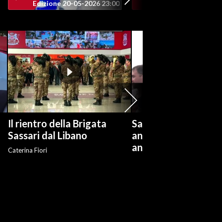
Edizione 20-05-2026 23:00
Edizione 20-05-202
Il rientro della Brigata
Salvini: "Roggero ch
?
Sassari dal Libano
andare avanti su n
anti-risarcimenti"
Caterina Fiori