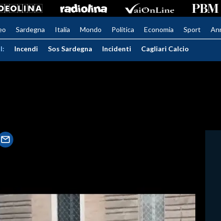
eo
Sardegna
Italia
Mondo
Politica
Economia
Sport
An
I:
Incendi
Sos Sardegna
Incidenti
Cagliari Calcio