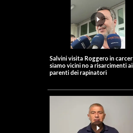
INFO AZIENDE
ABBONATI
ANNUNCI
NECROLOGI
PUBBLICITÀ
Salvini visita Roggero in carcer
SPIAGGE
siamo vicini no a risarcimenti ai
STORE
parenti dei rapinatori