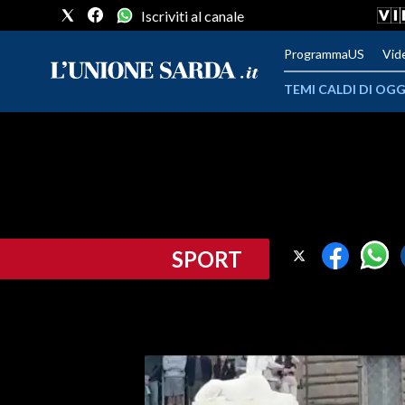
Iscriviti al canale
ProgrammaUS
Vid
TEMI CALDI DI OGG
METEO
COMUNI AL VOTO
VIDEO
SPORT
FOTO
CRONACA SARDEGNA
CAGLIARI
PROVINCIA DI CAGLIARI
SULCIS IGLESIENTE