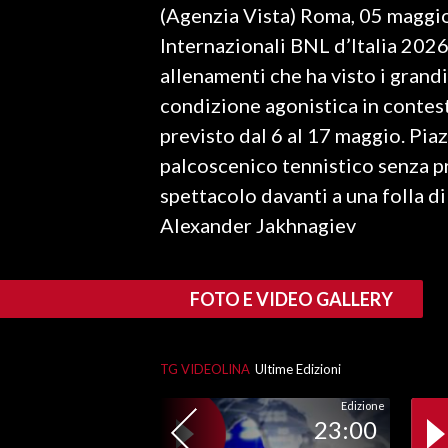
(Agenzia Vista) Roma, 05 maggio 
LAVORO
Internazionali BNL d’Italia 2026
BANDI
allenamenti che ha visto i grandi
condizione agonistica in contest
SPORT IN SARDEGNA
previsto dal 6 al 17 maggio. Pia
SPORT
palcoscenico tennistico senza 
RISULTATI E CLASSIFICHE
spettacolo davanti a una folla di
CALCIO
Alexander Jakhnagiev
CALCIO REGIONALE
BASKET
FOTO E VIDEO GALLERY
VOLLEY
MOTORI
TENNIS
TG VIDEOLINA
Ultime Edizioni
ALTRI SPORT
Edizione
23:00
CULTURA