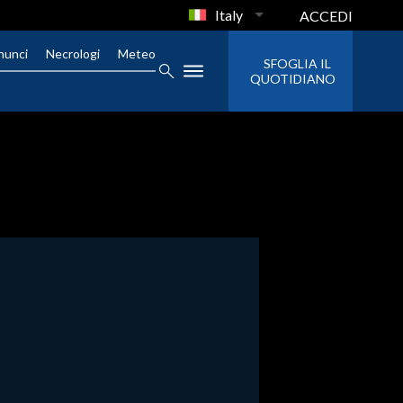
Italy
ACCEDI
nunci
Necrologi
Meteo
SFOGLIA IL
QUOTIDIANO