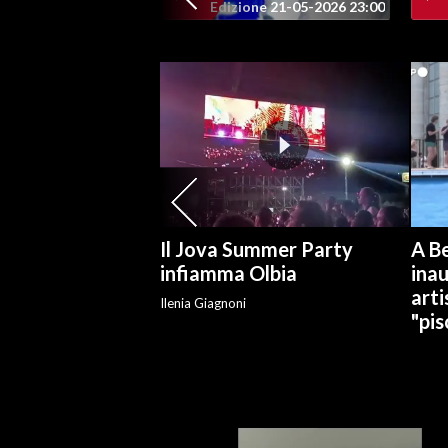
Edizione 21-05-2026 23:00
SPETTACOLI
GOSSIP
SALUTE
SARDEGNA TURISMO
SARDI NEL MONDO
Il Jova Summer Party
A Be
NOTIZIE
infiamma Olbia
ina
arti
EVENTI
Ilenia Giagnoni
"pis
#CARAUNIONE
3 MINUTI CON
INSULARITÀ