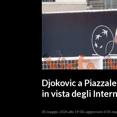
MEDIO CAMPIDANO
ORISTANO E PROVINCIA
SASSARI E PROVINCIA
GALLURA
NUORO E PROVINCIA
OGLIASTRA
AGENDA
CRONACA
ITALIA
MONDO
Djokovic a Piazzal
in vista degli Inte
POLITICA
ECONOMIA
05 maggio 2026 alle 19:00
aggiornato il 05 ma
SERVIZI ALLE IMPRESE