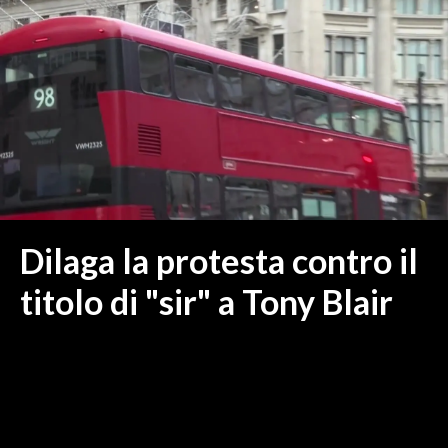
MEDIO CAMPIDANO
ORISTANO E PROVINCIA
SASSARI E PROVINCIA
GALLURA
NUORO E PROVINCIA
OGLIASTRA
AGENDA
CRONACA
Dilaga la protesta contro il
ITALIA
titolo di "sir" a Tony Blair
MONDO
POLITICA
ECONOMIA
SERVIZI ALLE IMPRESE