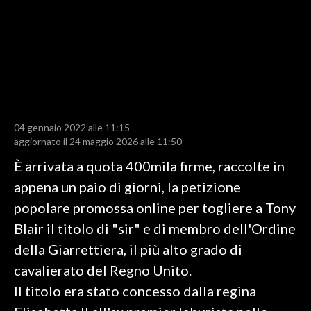
LAVORO
BANDI
SPORT IN SARDEGNA
SPORT
04 gennaio 2022 alle 11:15
RISULTATI E CLASSIFICHE
aggiornato il 24 maggio 2026 alle 11:50
CALCIO
È arrivata a quota 400mila firme, raccolte in
CALCIO REGIONALE
appena un paio di giorni, la petizione
BASKET
popolare promossa online per togliere a Tony
VOLLEY
Blair il titolo di "sir" e di membro dell'Ordine
MOTORI
della Giarrettiera, il più alto grado di
TENNIS
cavalierato del Regno Unito.
ALTRI SPORT
Il titolo era stato concesso dalla regina
CULTURA