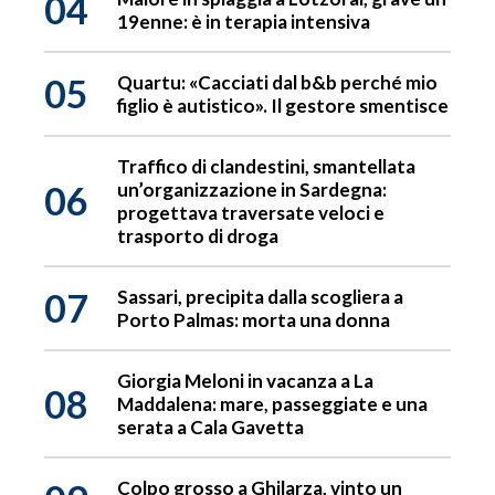
04
19enne: è in terapia intensiva
05
Quartu: «Cacciati dal b&b perché mio
figlio è autistico». Il gestore smentisce
Traffico di clandestini, smantellata
06
un’organizzazione in Sardegna:
progettava traversate veloci e
trasporto di droga
07
Sassari, precipita dalla scogliera a
Porto Palmas: morta una donna
Giorgia Meloni in vacanza a La
08
Maddalena: mare, passeggiate e una
serata a Cala Gavetta
Colpo grosso a Ghilarza, vinto un