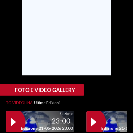
INFO AZIENDE
ABBONATI
ANNUNCI
NECROLOGI
PUBBLICITÀ
SPIAGGE
STORE
FOTO E VIDEO GALLERY
TG VIDEOLINA
Ultime Edizioni
Edizione
23:00
Edizione 21-05-2026 23:00
Edizione 21-05-