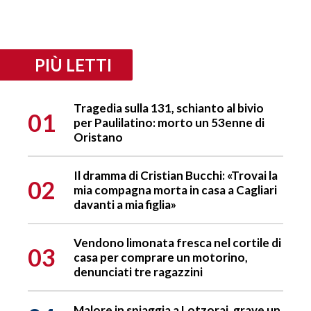
PIÙ LETTI
Tragedia sulla 131, schianto al bivio
01
per Paulilatino: morto un 53enne di
Oristano
Il dramma di Cristian Bucchi: «Trovai la
02
mia compagna morta in casa a Cagliari
davanti a mia figlia»
Vendono limonata fresca nel cortile di
03
casa per comprare un motorino,
denunciati tre ragazzini
Malore in spiaggia a Lotzorai, grave un