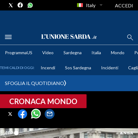
Italy
ACCEDI
METEO
ProgrammaUS
Video
Sardegna
Italia
Mondo
Po
COMUNI AL VOTO
Incendi
Sos Sardegna
Incidenti
Cagli
TEMI CALDI DI OGGI:
VIDEO
SFOGLIA IL QUOTIDIANO
FOTO
CRONACA MONDO
CRONACA SARDEGNA
CAGLIARI
PROVINCIA DI CAGLIARI
SULCIS IGLESIENTE