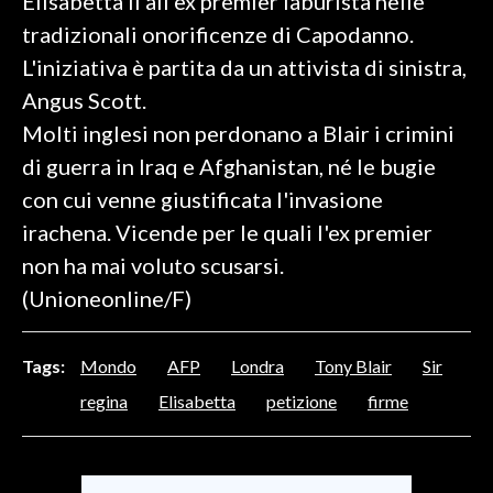
Elisabetta II all'ex premier laburista nelle
tradizionali onorificenze di Capodanno.
SPETTACOLI
L'iniziativa è partita da un attivista di sinistra,
Angus Scott.
GOSSIP
Molti inglesi non perdonano a Blair i crimini
SALUTE
di guerra in Iraq e Afghanistan, né le bugie
con cui venne giustificata l'invasione
SARDEGNA TURISMO
irachena. Vicende per le quali l'ex premier
SARDI NEL MONDO
non ha mai voluto scusarsi.
NOTIZIE
(Unioneonline/F)
EVENTI
Tags:
Mondo
AFP
Londra
Tony Blair
Sir
#CARAUNIONE
regina
Elisabetta
petizione
firme
3 MINUTI CON
INSULARITÀ