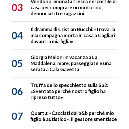
Vendono limonata fresca nel cortile di
03
casa per comprare un motorino,
denunciati tre ragazzini
Il dramma di Cristian Bucchi: «Trovai la
04
mia compagna morta in casa a Cagliari
davanti a mia figlia»
Giorgia Meloni in vacanza a La
05
Maddalena: mare, passeggiate e una
serata a Cala Gavetta
Truffa dello specchietto sulla Sp2:
06
«Sventata perché nostro figlio ha
ripreso tutto»
07
Quartu: «Cacciati dal b&b perché mio
figlio è autistico». Il gestore smentisce