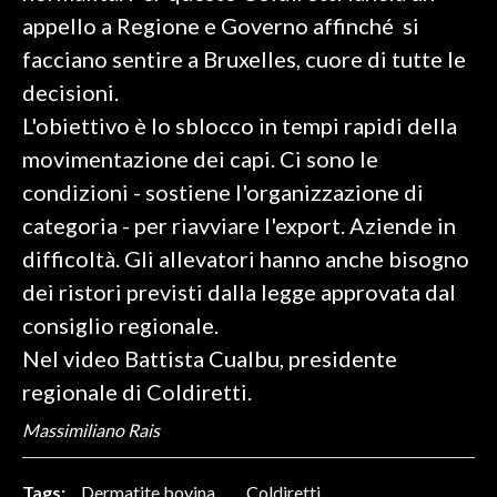
appello a Regione e Governo affinché si
SPETTACOLI
facciano sentire a Bruxelles, cuore di tutte le
decisioni.
GOSSIP
L'obiettivo è lo sblocco in tempi rapidi della
SALUTE
movimentazione dei capi. Ci sono le
condizioni - sostiene l'organizzazione di
SARDEGNA TURISMO
categoria - per riavviare l'export. Aziende in
difficoltà. Gli allevatori hanno anche bisogno
SARDI NEL MONDO
dei ristori previsti dalla legge approvata dal
NOTIZIE
consiglio regionale.
EVENTI
Nel video Battista Cualbu, presidente
#CARAUNIONE
regionale di Coldiretti.
Massimiliano Rais
3 MINUTI CON
INSULARITÀ
Tags:
Dermatite bovina
Coldiretti