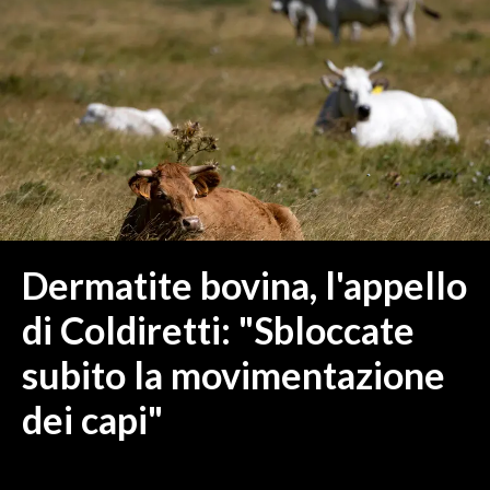
MEDIO CAMPIDANO
ORISTANO E PROVINCIA
SASSARI E PROVINCIA
GALLURA
NUORO E PROVINCIA
OGLIASTRA
AGENDA
CRONACA
Dermatite bovina, l'appello
ITALIA
di Coldiretti: "Sbloccate
MONDO
subito la movimentazione
POLITICA
dei capi"
ECONOMIA
SERVIZI ALLE IMPRESE