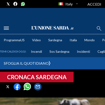
Italy
ACCEDI
METEO
ProgrammaUS
Video
Sardegna
Italia
Mondo
Po
COMUNI AL VOTO
Incendi
Sos Sardegna
Incidenti
Cagli
TEMI CALDI DI OGGI:
VIDEO
SFOGLIA IL QUOTIDIANO
FOTO
CRONACA SARDEGNA
CRONACA SARDEGNA
CAGLIARI
PROVINCIA DI CAGLIARI
SULCIS IGLESIENTE