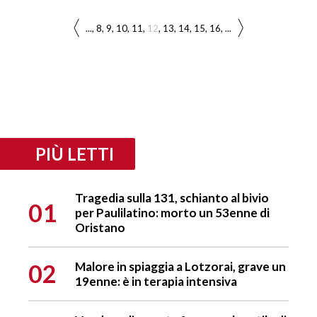
...
8
9
10
11
12
13
14
15
16
...
PIÙ LETTI
Tragedia sulla 131, schianto al bivio
01
per Paulilatino: morto un 53enne di
Oristano
02
Malore in spiaggia a Lotzorai, grave un
19enne: è in terapia intensiva