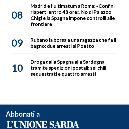
Madrid e l’ultimatum a Roma: «Confini
08
riaperti entro 48 ore». No di Palazzo
Chigi e la Spagna impone controlli alle
frontiere
09
Rubano la borsa a una ragazza che fa il
bagno: due arresti al Poetto
Droga dalla Spagna alla Sardegna
10
tramite spedizioni postali: sei chili
sequestrati e quattro arresti
Abbonati a