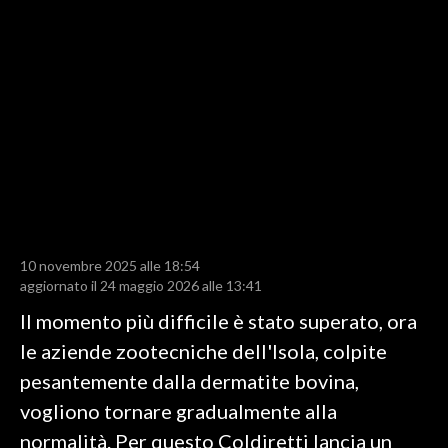
LAVORO
BANDI
SPORT IN SARDEGNA
SPORT
RISULTATI E CLASSIFICHE
CALCIO
CALCIO REGIONALE
10 novembre 2025 alle 18:54
BASKET
aggiornato il 24 maggio 2026 alle 13:41
VOLLEY
Il momento più difficile è stato superato, ora
MOTORI
le aziende zootecniche dell'Isola, colpite
TENNIS
pesantemente dalla dermatite bovina,
ALTRI SPORT
vogliono tornare gradualmente alla
normalità. Per questo Coldiretti lancia un
CULTURA