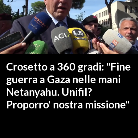
MEDIO CAMPIDANO
ORISTANO E PROVINCIA
SASSARI E PROVINCIA
GALLURA
NUORO E PROVINCIA
OGLIASTRA
AGENDA
Crosetto a 360 gradi: "Fine
CRONACA
guerra a Gaza nelle mani
ITALIA
Netanyahu. Unifil?
MONDO
Proporro' nostra missione"
POLITICA
ECONOMIA
SERVIZI ALLE IMPRESE