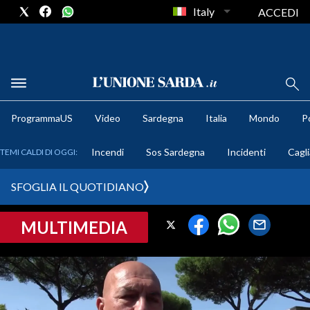
Italy
ACCEDI
METEO
ProgrammaUS
Video
Sardegna
Italia
Mondo
Po
COMUNI AL VOTO
Incendi
Sos Sardegna
Incidenti
Cagli
TEMI CALDI DI OGGI:
VIDEO
SFOGLIA IL QUOTIDIANO
FOTO
MULTIMEDIA
CRONACA SARDEGNA
CAGLIARI
PROVINCIA DI CAGLIARI
SULCIS IGLESIENTE