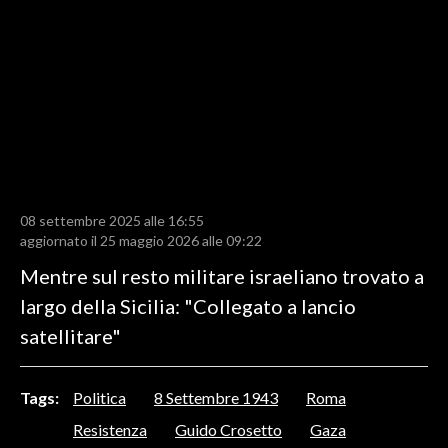
LAVORO
BANDI
SPORT IN SARDEGNA
SPORT
RISULTATI E CLASSIFICHE
CALCIO
08 settembre 2025 alle 16:55
aggiornato il 25 maggio 2026 alle 09:22
CALCIO REGIONALE
Mentre sul resto militare israeliano trovato a
BASKET
largo della Sicilia: "Collegato a lancio
VOLLEY
satellitare"
MOTORI
TENNIS
ALTRI SPORT
Tags:
Politica
8 Settembre 1943
Roma
Resistenza
Guido Crosetto
Gaza
CULTURA