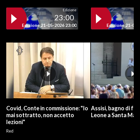
Edizione
INFO AZIENDE
23:00
ABBONATI
Edizione 21-05-2026 23:00
Edizione 21-05-
ANNUNCI
NECROLOGI
PUBBLICITÀ
SPIAGGE
STORE
Covid, Conte in commissione: "Io
Assisi, bagno di fol
mai sottratto, non accetto
Leone a Santa Maria
lezioni"
Red