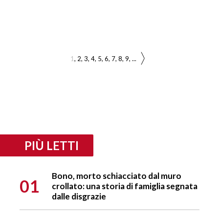
1
2
3
4
5
6
7
8
9
...
PIÙ LETTI
Bono, morto schiacciato dal muro
01
crollato: una storia di famiglia segnata
dalle disgrazie