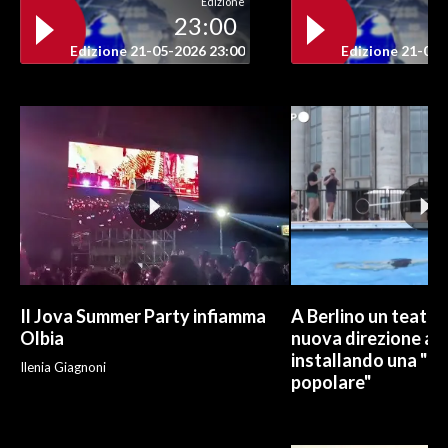
Edizione
23:00
Edizione 21-05-2026 23:00
Edizione 21-05-
Il Jova Summer Party infiamma
A Berlino un teatro
Olbia
nuova direzione art
installando una "pi
Ilenia Giagnoni
popolare"