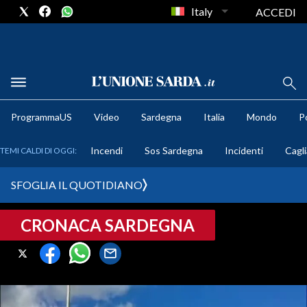
Italy
ACCEDI
METEO
ProgrammaUS
Video
Sardegna
Italia
Mondo
Po
COMUNI AL VOTO
Incendi
Sos Sardegna
Incidenti
Cagli
TEMI CALDI DI OGGI:
VIDEO
SFOGLIA IL QUOTIDIANO
FOTO
CRONACA SARDEGNA
CRONACA SARDEGNA
CAGLIARI
PROVINCIA DI CAGLIARI
SULCIS IGLESIENTE