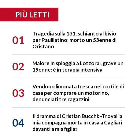
PIÙ LETTI
Tragedia sulla 131, schianto al bivio
01
per Paulilatino: morto un 53enne di
Oristano
02
Malore in spiaggia a Lotzorai, grave un
19enne: è in terapia intensiva
Vendono limonata fresca nel cortile di
03
casa per comprare un motorino,
denunciati tre ragazzini
Il dramma di Cristian Bucchi: «Trovai la
04
mia compagna morta in casa a Cagliari
davanti a mia figlia»