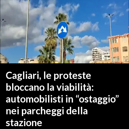
MEDIO CAMPIDANO
ORISTANO E PROVINCIA
SASSARI E PROVINCIA
GALLURA
NUORO E PROVINCIA
OGLIASTRA
AGENDA
CRONACA
Cagliari, le proteste
ITALIA
bloccano la viabilità:
MONDO
automobilisti in “ostaggio”
POLITICA
nei parcheggi della
ECONOMIA
stazione
SERVIZI ALLE IMPRESE