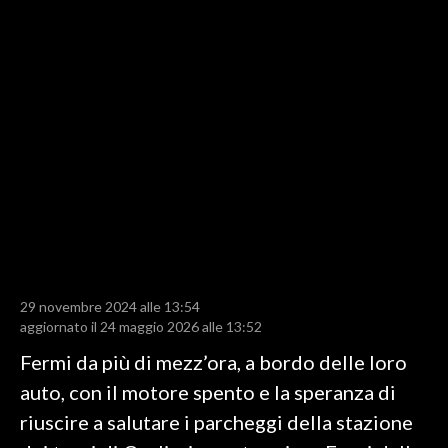
LAVORO
BANDI
SPORT IN SARDEGNA
SPORT
RISULTATI E CLASSIFICHE
CALCIO
CALCIO REGIONALE
BASKET
VOLLEY
29 novembre 2024 alle 13:54
aggiornato il 24 maggio 2026 alle 13:52
MOTORI
Fermi da più di mezz’ora, a bordo delle loro
TENNIS
auto, con il motore spento e la speranza di
ALTRI SPORT
riuscire a salutare i parcheggi della stazione
CULTURA