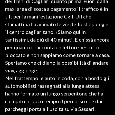
dei treni di Cagliari quanto prima. Fuori dalla
maxi area di sosta a pagamento il traffico è in
SPETTACOLI
tilt per la manifestazione Cgil-Uil che
stamattina ha animato le vie dello shopping e
GOSSIP
il centro cagliaritano. «Siamo qui in
SALUTE
tantissimi, da più di 40 minuti. E chissà ancora
per quanto», racconta un lettore. «È tutto
SARDEGNA TURISMO
bloccato e non sappiamo come tornare a casa.
SARDI NEL MONDO
Speriamo che ci diano la possibilità di andare
NOTIZIE
via», aggiunge.
EVENTI
Nel frattempo le auto in coda, con a bordo gli
automobilisti rassegnati alla lunga attesa,
#CARAUNIONE
hanno formato un lungo serpentone che ha
riempito in poco tempo il percorso che dai
3 MINUTI CON
parcheggi porta all’uscita su via Sassari.
INSULARITÀ