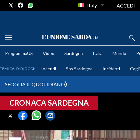
Italy
ACCEDI
METEO
ProgrammaUS
Video
Sardegna
Italia
Mondo
Po
COMUNI AL VOTO
Incendi
Sos Sardegna
Incidenti
Cagli
TEMI CALDI DI OGGI:
VIDEO
SFOGLIA IL QUOTIDIANO
FOTO
CRONACA SARDEGNA
CRONACA SARDEGNA
CAGLIARI
PROVINCIA DI CAGLIARI
SULCIS IGLESIENTE