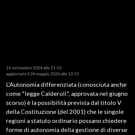
LAVORO
BANDI
SPORT IN SARDEGNA
SPORT
RISULTATI E CLASSIFICHE
CALCIO
14 settembre 2024 alle 21:10
aggiornato il 24 maggio 2026 alle 13:51
CALCIO REGIONALE
BASKET
L’Autonomia differenziata (conosciuta anche
VOLLEY
come "legge Calderoli", approvata nel giugno
MOTORI
scorso) è la possibilità prevista dal titolo V
TENNIS
della Costituzione (del 2001) che le singole
ALTRI SPORT
regioni a statuto ordinario possano chiedere
forme di autonomia della gestione di diverse
CULTURA