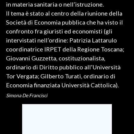
in materia sanitaria o nell’istruzione.
Il tema è stato al centro della riunione della
INFO AZIENDE
Società di Economia pubblica che ha visto il
ABBONATI
confronto fra giuristi ed economisti (gli
ANNUNCI
intervistati nell’ordine: Patrizia Lattarulo
NECROLOGI
coordinatrice IRPET della Regione Toscana;
PUBBLICITÀ
Giovanni Guzzetta, costituzionalista,
SPIAGGE
ordinario di Diritto pubblico all’Università
STORE
Tor Vergata; Gilberto Turati, ordinario di
Economia finanziata Università Cattolica).
Simona De Francisci