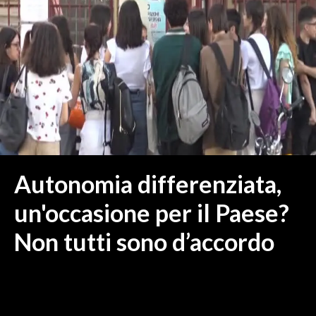
MEDIO CAMPIDANO
ORISTANO E PROVINCIA
SASSARI E PROVINCIA
GALLURA
NUORO E PROVINCIA
OGLIASTRA
AGENDA
CRONACA
Autonomia differenziata,
ITALIA
un'occasione per il Paese?
MONDO
Non tutti sono d’accordo
POLITICA
ECONOMIA
SERVIZI ALLE IMPRESE