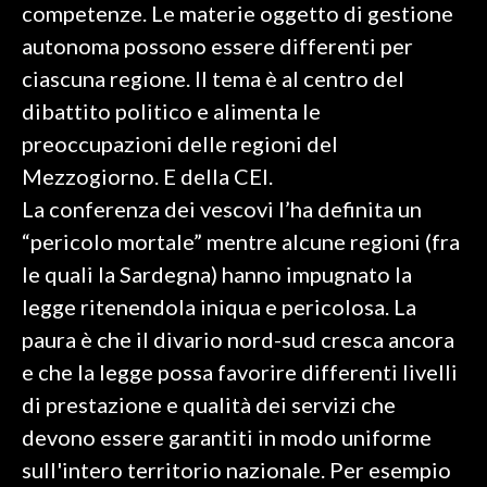
competenze. Le materie oggetto di gestione
autonoma possono essere differenti per
SPETTACOLI
ciascuna regione. Il tema è al centro del
GOSSIP
dibattito politico e alimenta le
preoccupazioni delle regioni del
SALUTE
Mezzogiorno. E della CEI.
SARDEGNA TURISMO
La conferenza dei vescovi l’ha definita un
“pericolo mortale” mentre alcune regioni (fra
SARDI NEL MONDO
le quali la Sardegna) hanno impugnato la
NOTIZIE
legge ritenendola iniqua e pericolosa. La
EVENTI
paura è che il divario nord-sud cresca ancora
e che la legge possa favorire differenti livelli
#CARAUNIONE
di prestazione e qualità dei servizi che
3 MINUTI CON
devono essere garantiti in modo uniforme
sull'intero territorio nazionale. Per esempio
INSULARITÀ