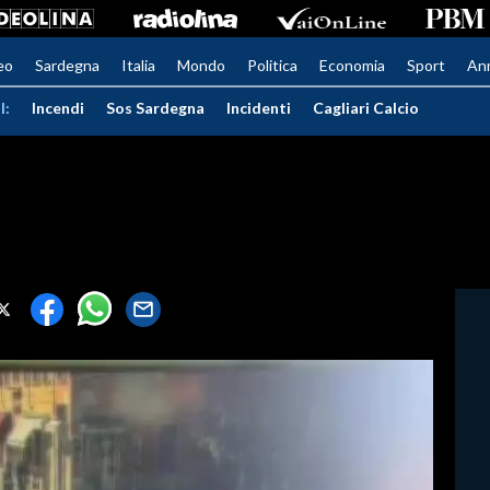
eo
Sardegna
Italia
Mondo
Politica
Economia
Sport
An
I:
Incendi
Sos Sardegna
Incidenti
Cagliari Calcio