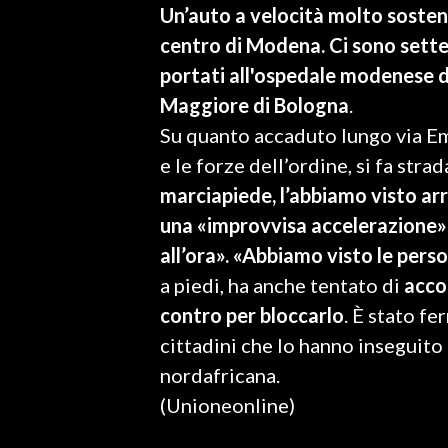
Un’auto a velocità molto sosten
LAVORO
centro di Modena. Ci sono sette f
BANDI
portati all'ospedale modenese di
Maggiore di Bologna
.
SPORT IN SARDEGNA
Su quanto accaduto lungo via Emi
SPORT
e le forze dell’ordine, si fa strad
RISULTATI E CLASSIFICHE
marciapiede, l’abbiamo visto arr
CALCIO
una «improvvisa accelerazione»
CALCIO REGIONALE
all’ora». «Abbiamo visto le pers
BASKET
a piedi, ha anche tentato di
accol
VOLLEY
contro per bloccarlo
. È stato f
MOTORI
cittadini che lo hanno inseguito 
TENNIS
nordafricana.
ALTRI SPORT
(Unioneonline)
CULTURA