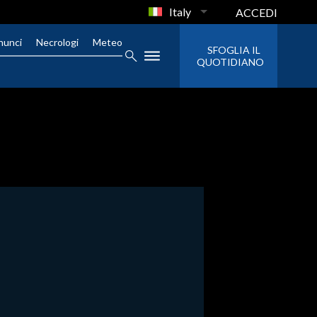
Italy
ACCEDI
nunci
Necrologi
Meteo
SFOGLIA IL
QUOTIDIANO