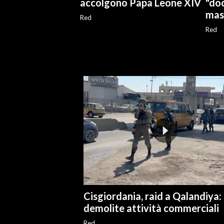
accolgono Papa Leone XIV
"do
masc
Red
INFO AZIENDE
Red
ABBONATI
ANNUNCI
NECROLOGI
PUBBLICITÀ
SPIAGGE
STORE
Cisgiordania, raid a Qalandiya:
demolite attività commerciali
Red