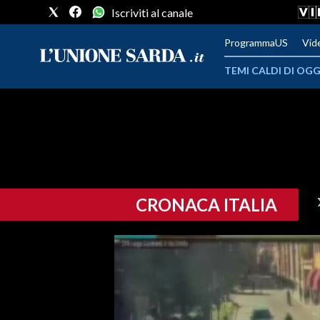
Iscriviti al canale
ProgrammaUS
Vid
TEMI CALDI DI OGG
METEO
COMUNI AL VOTO
VIDEO
CRONACA ITALIA
FOTO
CRONACA SARDEGNA
CAGLIARI
PROVINCIA DI CAGLIARI
SULCIS IGLESIENTE