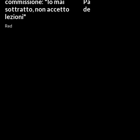
commissione: "Io mai
Papa Leone a Santa
sottratto, non accetto
degli Angeli
lezioni"
Red