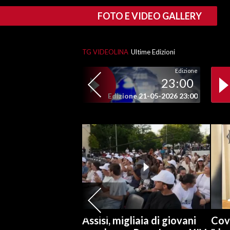
FOTO E VIDEO GALLERY
SPETTACOLI
GOSSIP
TG VIDEOLINA
Ultime Edizioni
Edizione
SALUTE
23:00
Edizione 21-05-2026 23:00
SARDEGNA TURISMO
SARDI NEL MONDO
NOTIZIE
EVENTI
#CARAUNIONE
3 MINUTI CON
Assisi, migliaia di giovani
Cov
INSULARITÀ