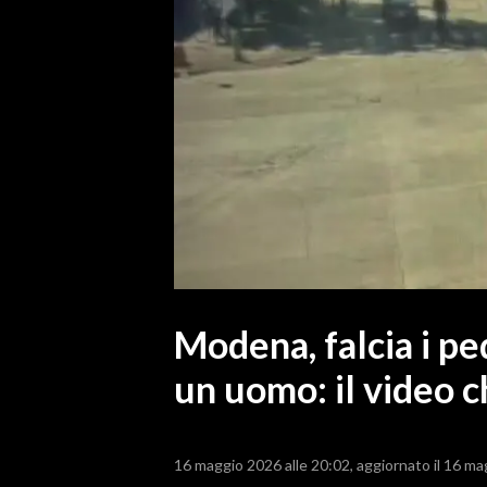
MEDIO CAMPIDANO
ORISTANO E PROVINCIA
SASSARI E PROVINCIA
GALLURA
NUORO E PROVINCIA
OGLIASTRA
AGENDA
CRONACA
ITALIA
MONDO
Modena, falcia i pe
un uomo: il video 
POLITICA
ECONOMIA
16 maggio 2026 alle 20:02
aggiornato il 16 ma
SERVIZI ALLE IMPRESE