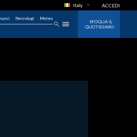
Italy
ACCEDI
nunci
Necrologi
Meteo
SFOGLIA IL
QUOTIDIANO