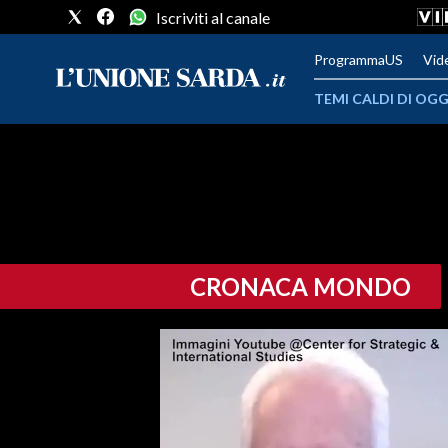
Iscriviti al canale
ProgrammaUS
Vid
TEMI CALDI DI OGG
METEO
COMUNI AL VOTO
VIDEO
CRONACA MONDO
FOTO
CRONACA SARDEGNA
CAGLIARI
PROVINCIA DI CAGLIARI
SULCIS IGLESIENTE