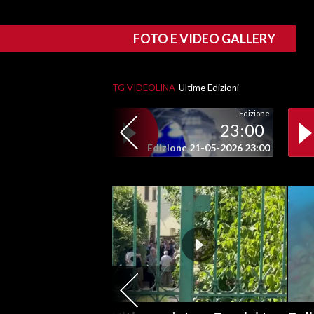
SPETTACOLI
FOTO E VIDEO GALLERY
GOSSIP
TG VIDEOLINA
Ultime Edizioni
SALUTE
Edizione
23:00
SARDEGNA TURISMO
Edizione 21-05-2026 23:00
SARDI NEL MONDO
NOTIZIE
EVENTI
#CARAUNIONE
3 MINUTI CON
INSULARITÀ