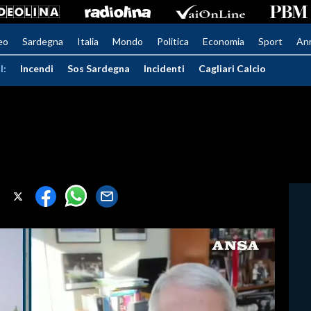
eo
Sardegna
Italia
Mondo
Politica
Economia
Sport
An
I:
Incendi
Sos Sardegna
Incidenti
Cagliari Calcio