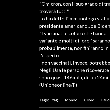
"Omicron, con il suo grado di tra
LAVORO
troverà tutti".
BANDI
Lo ha detto l'immunologo statun
presidente americano Joe Biden
SPORT IN SARDEGNA
"I vaccinati e coloro che hanno r
SPORT
variante e molti di loro "sarann
RISULTATI E CLASSIFICHE
probabilmente, non finiranno in
CALCIO
l'esperto.
CALCIO REGIONALE
I non vaccinati, invece, potreb
BASKET
Negli Usa le persone ricoverate
VOLLEY
sono quasi 146mila, di cui 24mila
MOTORI
(Unioneonline/F)
TENNIS
ALTRI SPORT
Tags:
tag
Mondo
Covid
Fauc
CULTURA