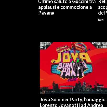
Ultimo saluto a Guccini tra
Rel
applausi e commozione a
scop
INFO AZIENDE
Pavana
del 
ABBONATI
Red
ANNUNCI
NECROLOGI
PUBBLICITÀ
SPIAGGE
STORE
Jova Summer Party, l'omaggio 
Lorenzo Jovanotti ad Andrea