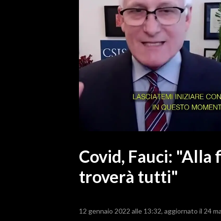
MEDIO CAMPIDANO
ORISTANO E PROVINCIA
SASSARI E PROVINCIA
GALLURA
NUORO E PROVINCIA
OGLIASTRA
AGENDA
CRONACA
ITALIA
MONDO
Covid, Fauci: "Alla
troverà tutti"
POLITICA
ECONOMIA
12 gennaio 2022 alle 13:32
aggiornato il 24 m
SERVIZI ALLE IMPRESE