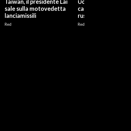
Taiwan, il presidente Lai
Ucraina, due incendi
sale sulla motovedetta
capitale Kiev dopo 
lanciamissili
russo
Red
Red