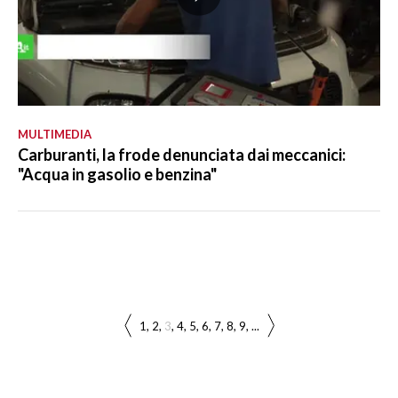
MULTIMEDIA
Carburanti, la frode denunciata dai meccanici:
"Acqua in gasolio e benzina"
1
2
3
4
5
6
7
8
9
...