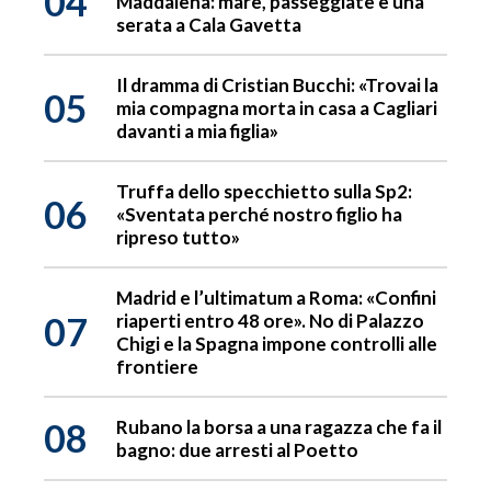
04
Maddalena: mare, passeggiate e una
serata a Cala Gavetta
Il dramma di Cristian Bucchi: «Trovai la
05
mia compagna morta in casa a Cagliari
davanti a mia figlia»
Truffa dello specchietto sulla Sp2:
06
«Sventata perché nostro figlio ha
ripreso tutto»
Madrid e l’ultimatum a Roma: «Confini
07
riaperti entro 48 ore». No di Palazzo
Chigi e la Spagna impone controlli alle
frontiere
08
Rubano la borsa a una ragazza che fa il
bagno: due arresti al Poetto