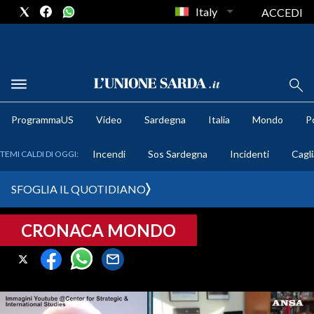
Italy
ACCEDI
METEO
ProgrammaUS
Video
Sardegna
Italia
Mondo
Po
COMUNI AL VOTO
Incendi
Sos Sardegna
Incidenti
Cagli
TEMI CALDI DI OGGI:
VIDEO
SFOGLIA IL QUOTIDIANO
FOTO
CRONACA MONDO
CRONACA SARDEGNA
CAGLIARI
PROVINCIA DI CAGLIARI
SULCIS IGLESIENTE