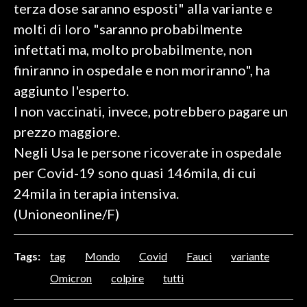
terza dose saranno esposti" alla variante e
molti di loro "saranno probabilmente
SPETTACOLI
infettati ma, molto probabilmente, non
GOSSIP
finiranno in ospedale e non moriranno", ha
aggiunto l'esperto.
SALUTE
I non vaccinati, invece, potrebbero pagare un
SARDEGNA TURISMO
prezzo maggiore.
Negli Usa le persone ricoverate in ospedale
SARDI NEL MONDO
per Covid-19 sono quasi 146mila, di cui
NOTIZIE
24mila in terapia intensiva.
EVENTI
(Unioneonline/F)
#CARAUNIONE
Tags:
tag
Mondo
Covid
Fauci
variante
3 MINUTI CON
Omicron
colpire
tutti
INSULARITÀ