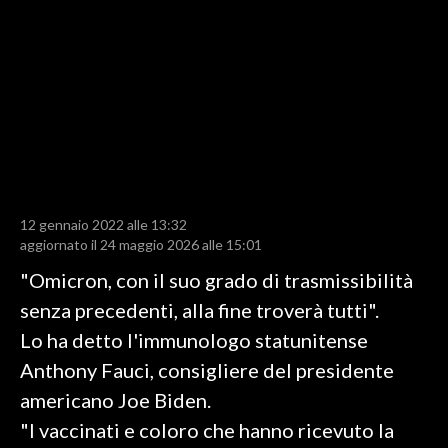
LAVORO
BANDI
SPORT IN SARDEGNA
SPORT
RISULTATI E CLASSIFICHE
CALCIO
12 gennaio 2022 alle 13:32
aggiornato il 24 maggio 2026 alle 15:01
CALCIO REGIONALE
BASKET
"Omicron, con il suo grado di trasmissibilità
VOLLEY
senza precedenti, alla fine troverà tutti".
MOTORI
Lo ha detto l'immunologo statunitense
TENNIS
Anthony Fauci, consigliere del presidente
ALTRI SPORT
americano Joe Biden.
"I vaccinati e coloro che hanno ricevuto la
CULTURA