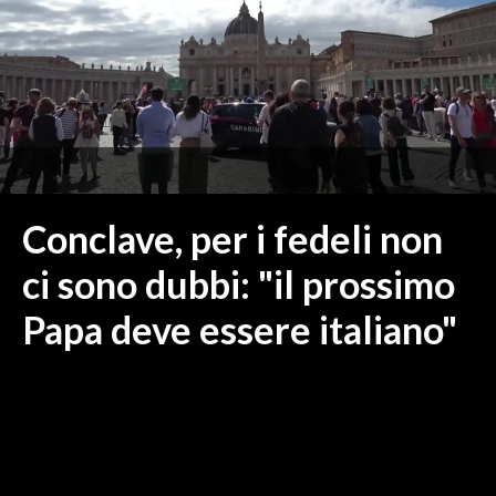
MEDIO CAMPIDANO
ORISTANO E PROVINCIA
SASSARI E PROVINCIA
GALLURA
NUORO E PROVINCIA
OGLIASTRA
AGENDA
Conclave, per i fedeli non
CRONACA
ci sono dubbi: "il prossimo
ITALIA
Papa deve essere italiano"
MONDO
POLITICA
ECONOMIA
SERVIZI ALLE IMPRESE