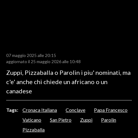
LAVORO
BANDI
SPORT IN SARDEGNA
SPORT
07 maggio 2025 alle 20:15
RISULTATI E CLASSIFICHE
aggiornato il 25 maggio 2026 alle 10:48
CALCIO
Zuppi, Pizzaballa o Parolin i piu' nominati, ma
CALCIO REGIONALE
c'e' anche chi chiede un africano o un
BASKET
canadese
VOLLEY
MOTORI
Tags:
Cronaca Italiana
Conclave
Papa Francesco
TENNIS
Vaticano
San Pietro
Zuppi
Parolin
ALTRI SPORT
Pizzaballa
CULTURA