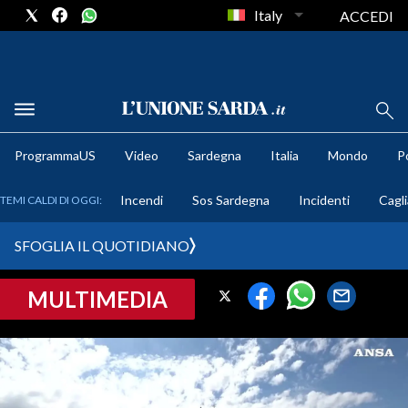
Italy
ACCEDI
METEO
ProgrammaUS
Video
Sardegna
Italia
Mondo
Po
COMUNI AL VOTO
Incendi
Sos Sardegna
Incidenti
Cagli
TEMI CALDI DI OGGI:
VIDEO
SFOGLIA IL QUOTIDIANO
FOTO
MULTIMEDIA
CRONACA SARDEGNA
CAGLIARI
PROVINCIA DI CAGLIARI
SULCIS IGLESIENTE