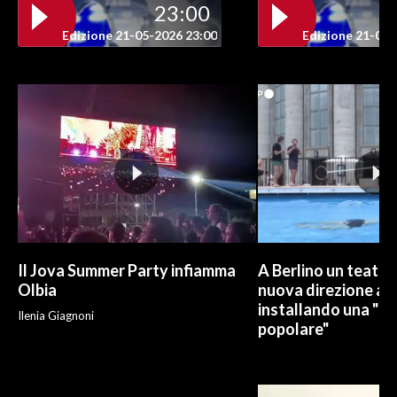
23:00
Edizione 21-05-2026 23:00
Edizione 21-05-
INFO AZIENDE
ABBONATI
ANNUNCI
NECROLOGI
PUBBLICITÀ
SPIAGGE
STORE
Il Jova Summer Party infiamma
A Berlino un teatro
Olbia
nuova direzione art
installando una "pi
Ilenia Giagnoni
popolare"