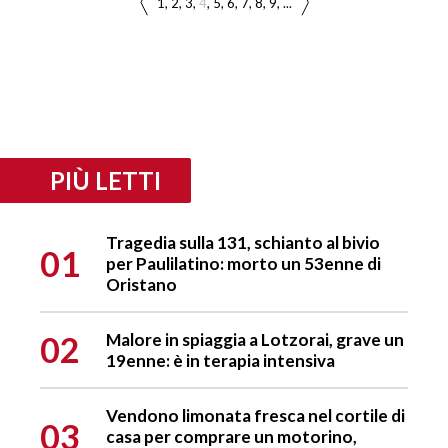
1
2
3
4
5
6
7
8
9
...
PIÙ LETTI
Tragedia sulla 131, schianto al bivio
01
per Paulilatino: morto un 53enne di
Oristano
02
Malore in spiaggia a Lotzorai, grave un
19enne: è in terapia intensiva
Vendono limonata fresca nel cortile di
03
casa per comprare un motorino,