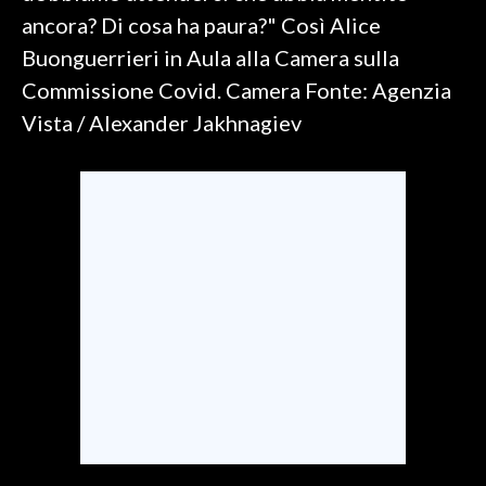
ancora? Di cosa ha paura?" Così Alice
SPETTACOLI
Buonguerrieri in Aula alla Camera sulla
Commissione Covid. Camera Fonte: Agenzia
GOSSIP
Vista / Alexander Jakhnagiev
SALUTE
SARDEGNA TURISMO
SARDI NEL MONDO
NOTIZIE
EVENTI
#CARAUNIONE
3 MINUTI CON
INSULARITÀ