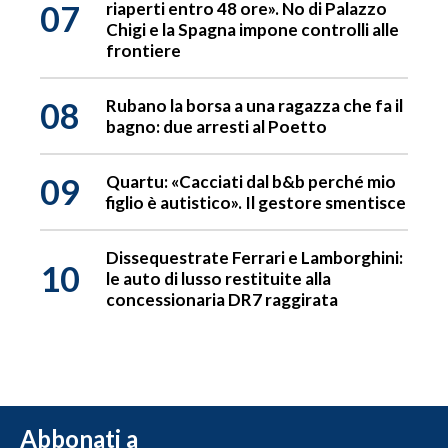
07
riaperti entro 48 ore». No di Palazzo
Chigi e la Spagna impone controlli alle
frontiere
08
Rubano la borsa a una ragazza che fa il
bagno: due arresti al Poetto
09
Quartu: «Cacciati dal b&b perché mio
figlio è autistico». Il gestore smentisce
Dissequestrate Ferrari e Lamborghini:
10
le auto di lusso restituite alla
concessionaria DR7 raggirata
Abbonati a