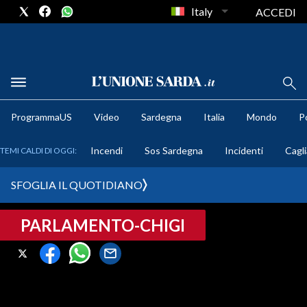
Italy
ACCEDI
METEO
ProgrammaUS
Video
Sardegna
Italia
Mondo
Po
COMUNI AL VOTO
Incendi
Sos Sardegna
Incidenti
Cagli
TEMI CALDI DI OGGI:
VIDEO
SFOGLIA IL QUOTIDIANO
FOTO
PARLAMENTO-CHIGI
CRONACA SARDEGNA
CAGLIARI
PROVINCIA DI CAGLIARI
SULCIS IGLESIENTE