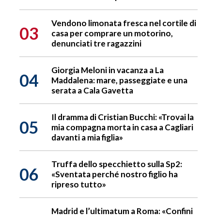
Vendono limonata fresca nel cortile di
03
casa per comprare un motorino,
denunciati tre ragazzini
Giorgia Meloni in vacanza a La
04
Maddalena: mare, passeggiate e una
serata a Cala Gavetta
Il dramma di Cristian Bucchi: «Trovai la
05
mia compagna morta in casa a Cagliari
davanti a mia figlia»
Truffa dello specchietto sulla Sp2:
06
«Sventata perché nostro figlio ha
ripreso tutto»
Madrid e l’ultimatum a Roma: «Confini