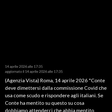
LAVORO
BANDI
SPORT IN SARDEGNA
SPORT
RISULTATI E CLASSIFICHE
CALCIO
CALCIO REGIONALE
14 aprile 2026 alle 17:35
BASKET
aggiornato il 14 aprile 2026 alle 17:35
VOLLEY
(Agenzia Vista) Roma, 14 aprile 2026 "Conte
MOTORI
deve dimettersi dalla commissione Covid che
TENNIS
usa come scudo e rispondere agli italiani. Se
ALTRI SPORT
Conte ha mentito su questo su cosa
dobbiamo attenderci che abbia mentito
CULTURA