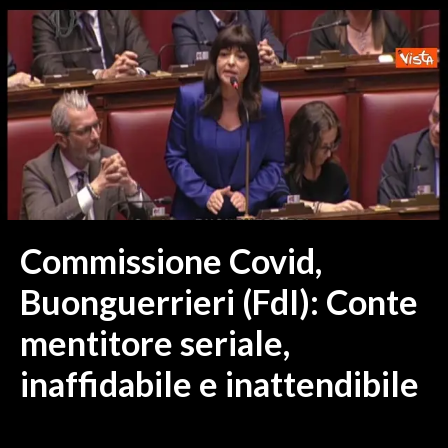
MEDIO CAMPIDANO
ORISTANO E PROVINCIA
SASSARI E PROVINCIA
GALLURA
NUORO E PROVINCIA
OGLIASTRA
AGENDA
CRONACA
Commissione Covid,
ITALIA
Buonguerrieri (FdI): Conte
MONDO
mentitore seriale,
POLITICA
inaffidabile e inattendibile
ECONOMIA
SERVIZI ALLE IMPRESE