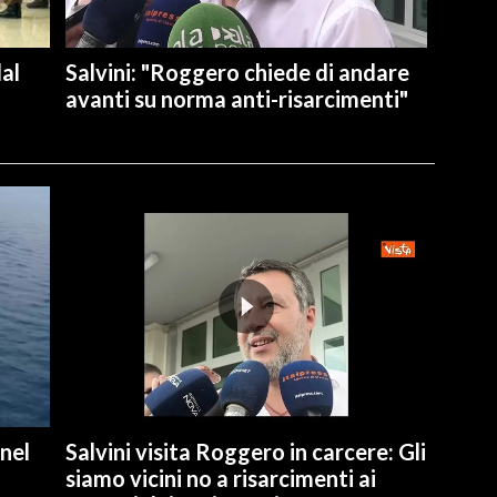
dal
Salvini: "Roggero chiede di andare
avanti su norma anti-risarcimenti"
 nel
Salvini visita Roggero in carcere: Gli
siamo vicini no a risarcimenti ai