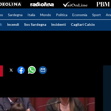
eo
Sardegna
Italia
Mondo
Politica
Economia
Sport
An
I:
Incendi
Sos Sardegna
Incidenti
Cagliari Calcio