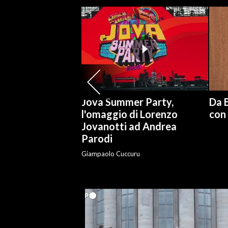
SPETTACOLI
GOSSIP
SALUTE
SARDEGNA TURISMO
Jova Summer Party,
Da 
l'omaggio di Lorenzo
con
SARDI NEL MONDO
Jovanotti ad Andrea
NOTIZIE
Parodi
EVENTI
Giampaolo Cuccuru
#CARAUNIONE
3 MINUTI CON
INSULARITÀ