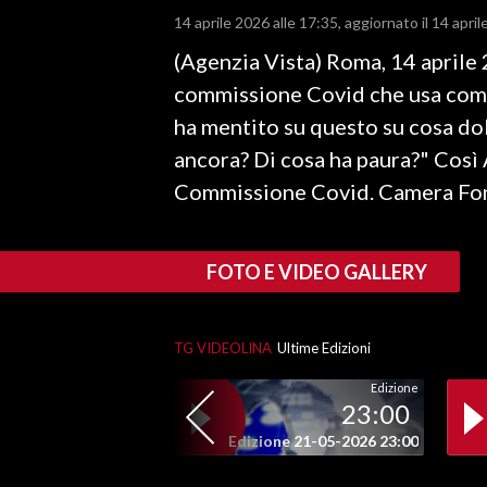
14 aprile 2026 alle 17:35
aggiornato il 14 april
LAVORO
(Agenzia Vista) Roma, 14 aprile
BANDI
commissione Covid che usa come 
SPORT IN SARDEGNA
ha mentito su questo su cosa d
ancora? Di cosa ha paura?" Così 
SPORT
Commissione Covid. Camera Font
RISULTATI E CLASSIFICHE
CALCIO
CALCIO REGIONALE
FOTO E VIDEO GALLERY
BASKET
VOLLEY
TG VIDEOLINA
Ultime Edizioni
MOTORI
Edizione
TENNIS
23:00
ALTRI SPORT
Edizione 21-05-2026 23:00
CULTURA