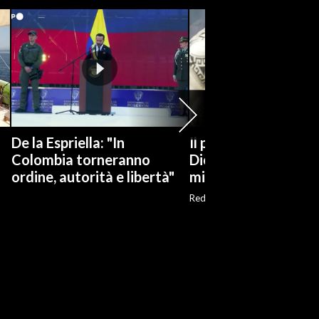
De la Espriella: "In
Il pallone della "Ma
Colombia torneranno
Dios" all'asta per ol
ordine, autorità e libertà"
milioni dollari
Red