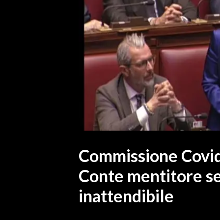
MEDIO CAMPIDANO
ORISTANO E PROVINCIA
SASSARI E PROVINCIA
GALLURA
NUORO E PROVINCIA
OGLIASTRA
AGENDA
CRONACA
ITALIA
MONDO
Commissione Covid,
Conte mentitore ser
POLITICA
inattendibile
ECONOMIA
SERVIZI ALLE IMPRESE