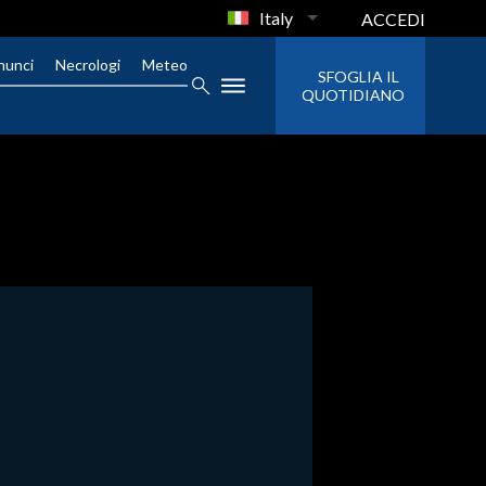
Italy
ACCEDI
nunci
Necrologi
Meteo
SFOGLIA IL
QUOTIDIANO