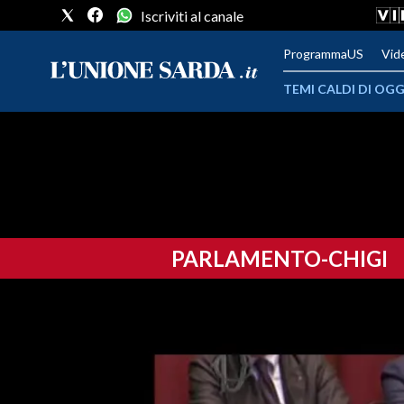
Iscriviti al canale
ProgrammaUS
Vid
TEMI CALDI DI OGG
METEO
COMUNI AL VOTO
VIDEO
PARLAMENTO-CHIGI
FOTO
CRONACA SARDEGNA
CAGLIARI
PROVINCIA DI CAGLIARI
SULCIS IGLESIENTE