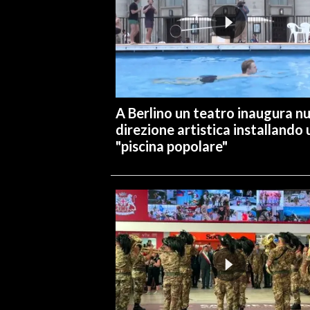
INFO AZIENDE
ABBONATI
ANNUNCI
NECROLOGI
A Berlino un teatro inaugura n
PUBBLICITÀ
direzione artistica installando
SPIAGGE
"piscina popolare"
STORE