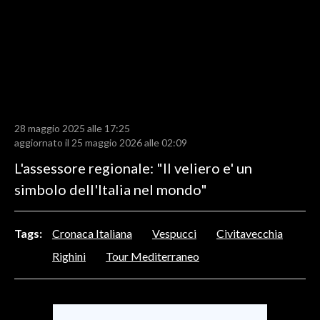
LAVORO
BANDI
SPORT IN SARDEGNA
SPORT
28 maggio 2025 alle 17:25
RISULTATI E CLASSIFICHE
aggiornato il 25 maggio 2026 alle 02:09
CALCIO
L'assessore regionale: "Il veliero e' un
CALCIO REGIONALE
simbolo dell'Italia nel mondo"
BASKET
VOLLEY
Tags:
Cronaca Italiana
Vespucci
Civitavecchia
MOTORI
Righini
Tour Mediterraneo
TENNIS
ALTRI SPORT
CULTURA