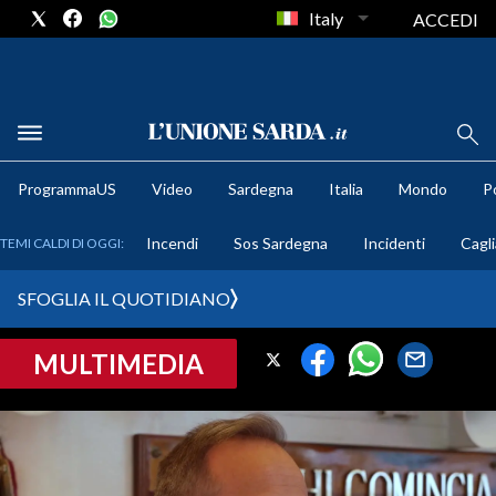
Italy
ACCEDI
METEO
ProgrammaUS
Video
Sardegna
Italia
Mondo
Po
COMUNI AL VOTO
Incendi
Sos Sardegna
Incidenti
Cagli
TEMI CALDI DI OGGI:
VIDEO
SFOGLIA IL QUOTIDIANO
FOTO
MULTIMEDIA
CRONACA SARDEGNA
CAGLIARI
PROVINCIA DI CAGLIARI
SULCIS IGLESIENTE