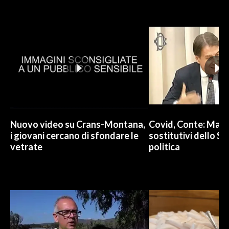
INFO AZIENDE
ABBONATI
ANNUNCI
NECROLOGI
PUBBLICITÀ
SPIAGGE
STORE
Nuovo video su Crans-Montana,
Covid, Conte: Mai u
i giovani cercano di sfondare le
sostitutivi dello St
vetrate
politica