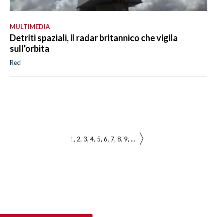
MULTIMEDIA
Detriti spaziali, il radar britannico che vigila
sull'orbita
Red
1
2
3
4
5
6
7
8
9
...