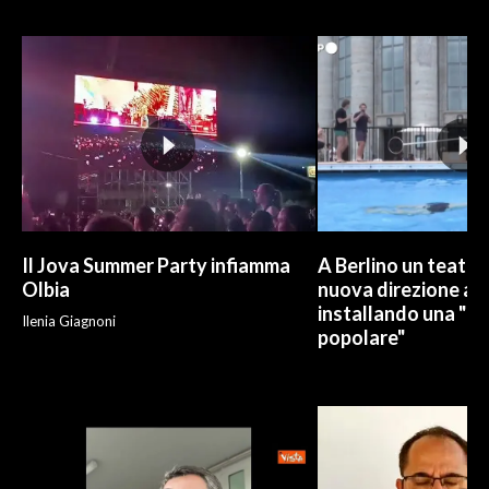
INFO AZIENDE
ABBONATI
ANNUNCI
NECROLOGI
PUBBLICITÀ
SPIAGGE
STORE
Il Jova Summer Party infiamma
A Berlino un teatro
Olbia
nuova direzione art
installando una "pi
Ilenia Giagnoni
popolare"