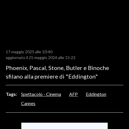
LAVORO
BANDI
SPORT IN SARDEGNA
SPORT
17 maggio 2025 alle 10:40
RISULTATI E CLASSIFICHE
aggiornato il 25 maggio 2026 alle 15:22
CALCIO
Phoenix, Pascal, Stone, Butler e Binoche
CALCIO REGIONALE
sfilano alla premiere di "Eddington"
BASKET
VOLLEY
Tags:
Spettacolo - Cinema
AFP
Eddington
MOTORI
Cannes
TENNIS
ALTRI SPORT
CULTURA