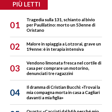
PIÙ LETTI
Tragedia sulla 131, schianto al bivio
01
per Paulilatino: morto un 53enne di
Oristano
02
Malore in spiaggia a Lotzorai, grave un
19enne: è in terapia intensiva
Vendono limonata fresca nel cortile di
03
casa per comprare un motorino,
denunciati tre ragazzini
Il dramma di Cristian Bucchi: «Trovai la
04
mia compagna morta in casa a Cagliari
davanti a mia figlia»
Quartu: «Cacciati dal b&b perché mio