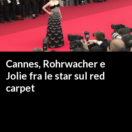
MEDIO CAMPIDANO
ORISTANO E PROVINCIA
SASSARI E PROVINCIA
GALLURA
NUORO E PROVINCIA
OGLIASTRA
AGENDA
Cannes, Rohrwacher e
CRONACA
Jolie fra le star sul red
ITALIA
carpet
MONDO
POLITICA
ECONOMIA
SERVIZI ALLE IMPRESE