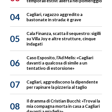
temporali estivi: allerta nel pomeriggio
04
Cagliari, ragazzo aggredito a
bastonate in strada: è grave
Cala Finanza, scatta il sequestro: sigilli
05
su Villa Joy e altre strutture, cinque
indagati
Caso Esposito, l’Ad Melis: «Cagliari
06
davanti a qualcosa di simile a un
tentativo di estorsione»
07
Cagliari, aggrediscono la dipendente
per rapinare la pizzeria al taglio
Il dramma di Cristian Bucchi: «Trovai la
08
mia compagna morta in casa a Cagliari
davanti a mia figlia»