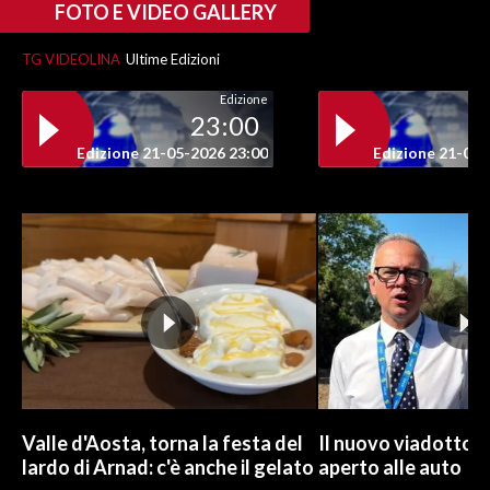
FOTO E VIDEO GALLERY
INFO AZIENDE
TG VIDEOLINA
Ultime Edizioni
ABBONATI
Edizione
ANNUNCI
23:00
NECROLOGI
Edizione 21-05-2026 23:00
Edizione 21-05-
PUBBLICITÀ
SPIAGGE
STORE
Valle d'Aosta, torna la festa del
Il nuovo viadotto d
lardo di Arnad: c'è anche il gelato
aperto alle auto