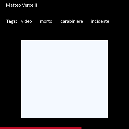
Matteo Vercelli
SPETTACOLI
Tags:
video
morto
carabiniere
incidente
GOSSIP
SALUTE
SARDEGNA TURISMO
SARDI NEL MONDO
NOTIZIE
EVENTI
#CARAUNIONE
3 MINUTI CON
INSULARITÀ