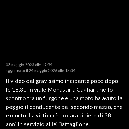
LAVORO
BANDI
SPORT IN SARDEGNA
SPORT
RISULTATI E CLASSIFICHE
CALCIO
03 maggio 2023 alle 19:34
aggiornato il 24 maggio 2026 alle 13:34
CALCIO REGIONALE
BASKET
Il video del gravissimo incidente poco dopo
VOLLEY
le 18,30 in viale Monastir a Cagliari: nello
MOTORI
scontro tra un furgone e una moto ha avuto la
TENNIS
peggio il conducente del secondo mezzo, che
ALTRI SPORT
è morto. La vittima è un carabiniere di 38
anni in servizio al IX Battaglione.
CULTURA