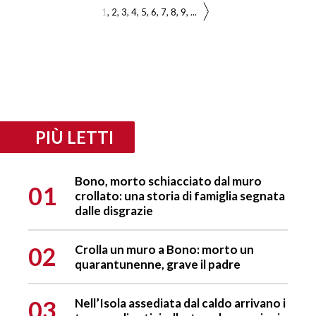
1
2
3
4
5
6
7
8
9
...
PIÙ LETTI
Bono, morto schiacciato dal muro
01
crollato: una storia di famiglia segnata
dalle disgrazie
02
Crolla un muro a Bono: morto un
quarantunenne, grave il padre
03
Nell’Isola assediata dal caldo arrivano i