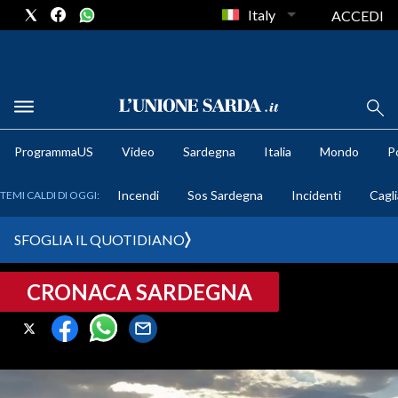
Italy
ACCEDI
METEO
ProgrammaUS
Video
Sardegna
Italia
Mondo
Po
COMUNI AL VOTO
Incendi
Sos Sardegna
Incidenti
Cagli
TEMI CALDI DI OGGI:
VIDEO
SFOGLIA IL QUOTIDIANO
FOTO
CRONACA SARDEGNA
CRONACA SARDEGNA
CAGLIARI
PROVINCIA DI CAGLIARI
SULCIS IGLESIENTE