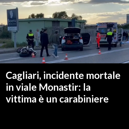
MEDIO CAMPIDANO
ORISTANO E PROVINCIA
SASSARI E PROVINCIA
GALLURA
NUORO E PROVINCIA
OGLIASTRA
AGENDA
CRONACA
Cagliari, incidente mortale
ITALIA
in viale Monastir: la
MONDO
vittima è un carabiniere
POLITICA
ECONOMIA
SERVIZI ALLE IMPRESE