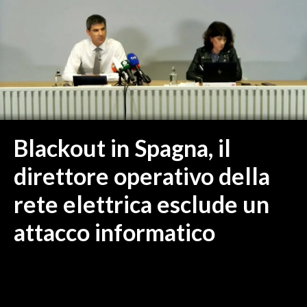
MEDIO CAMPIDANO
ORISTANO E PROVINCIA
SASSARI E PROVINCIA
GALLURA
NUORO E PROVINCIA
OGLIASTRA
AGENDA
Blackout in Spagna, il
CRONACA
direttore operativo della
ITALIA
rete elettrica esclude un
MONDO
attacco informatico
POLITICA
ECONOMIA
SERVIZI ALLE IMPRESE