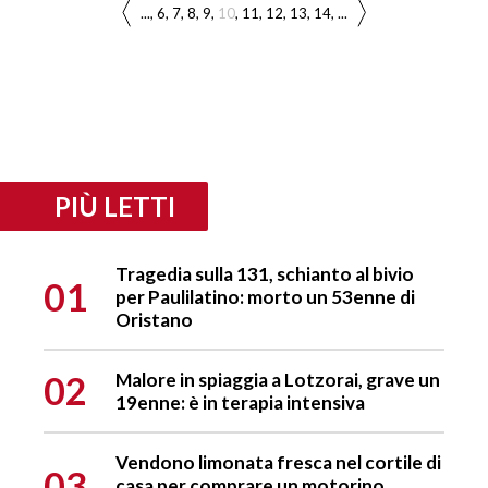
...
6
7
8
9
10
11
12
13
14
...
PIÙ LETTI
Tragedia sulla 131, schianto al bivio
01
per Paulilatino: morto un 53enne di
Oristano
02
Malore in spiaggia a Lotzorai, grave un
19enne: è in terapia intensiva
Vendono limonata fresca nel cortile di
03
casa per comprare un motorino,