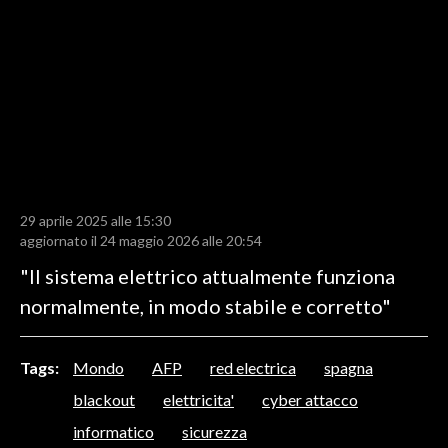
LAVORO
BANDI
SPORT IN SARDEGNA
SPORT
RISULTATI E CLASSIFICHE
CALCIO
29 aprile 2025 alle 15:30
aggiornato il 24 maggio 2026 alle 20:54
CALCIO REGIONALE
"Il sistema elettrico attualmente funziona
BASKET
normalmente, in modo stabile e corretto"
VOLLEY
MOTORI
TENNIS
Tags:
Mondo
AFP
red electrica
spagna
ALTRI SPORT
blackout
elettricita'
cyber attacco
informatico
sicurezza
CULTURA