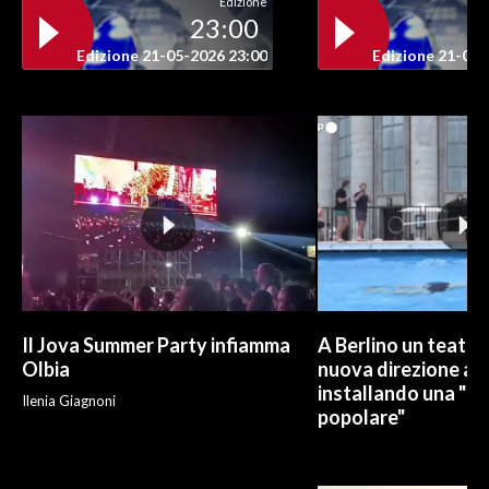
Edizione
23:00
INFO AZIENDE
Edizione 21-05-2026 23:00
Edizione 21-05-
ABBONATI
ANNUNCI
NECROLOGI
PUBBLICITÀ
SPIAGGE
STORE
Il Jova Summer Party infiamma
A Berlino un teatro
Olbia
nuova direzione art
installando una "pi
Ilenia Giagnoni
popolare"