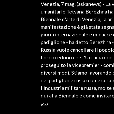
Venezia, 7 mag. (askanews) - La 
LAVORO
umanitarie Tetyana Berezhna ha a
BANDI
Biennale d'arte di Venezia, la pri
manifestazione è già stata segna
SPORT IN SARDEGNA
giuria internazionale e minacce 
SPORT
padiglione - ha detto Berezhna -
RISULTATI E CLASSIFICHE
Russia vuole cancellare il popo
CALCIO
Loro credono che l'Ucraina non d
CALCIO REGIONALE
proseguito la vicepremier - com
BASKET
diversi modi. Stiamo lavorando 
VOLLEY
nel padiglione russo come curat
MOTORI
l'industria militare russa, molte
TENNIS
qui alla Biennale è come invitare 
ALTRI SPORT
Red
CULTURA