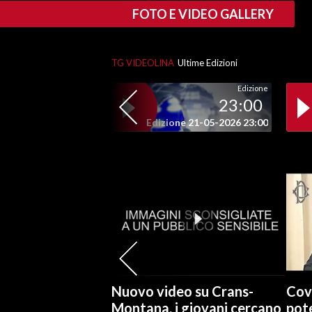
FOTO E VIDEO GALLERY
SPETTACOLI
TG VIDEOLINA
Ultime Edizioni
GOSSIP
Edizione
SALUTE
23:00
Edizione 21-05-2026 23:00
SARDEGNA TURISMO
SARDI NEL MONDO
NOTIZIE
EVENTI
#CARAUNIONE
3 MINUTI CON
Nuovo video su Crans-
Cov
Montana, i giovani cercano
pote
INSULARITÀ