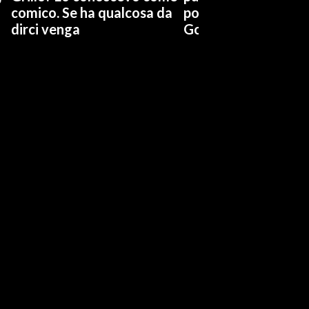
comico. Se ha qualcosa da
possiamo affidarci a
dirci venga
Governo a occhi chi