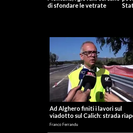
di sfondare le vetrate
Stat
INFO AZIENDE
ABBONATI
ANNUNCI
NECROLOGI
PUBBLICITÀ
SPIAGGE
STORE
Ad Alghero finiti i lavori sul
viadotto sul Calich: strada ria
Franco Ferrandu