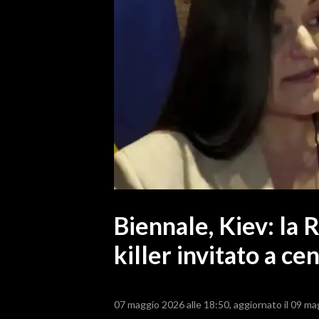
MEDIO CAMPIDANO
ORISTANO E PROVINCIA
SASSARI E PROVINCIA
GALLURA
NUORO E PROVINCIA
OGLIASTRA
AGENDA
CRONACA
ITALIA
MONDO
Biennale, Kiev: la 
killer invitato a ce
POLITICA
ECONOMIA
07 maggio 2026 alle 18:50
aggiornato il 09 ma
SERVIZI ALLE IMPRESE