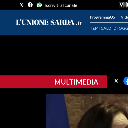
Iscriviti al canale
ProgrammaUS
Vid
TEMI CALDI DI OGG
METEO
COMUNI AL VOTO
VIDEO
MULTIMEDIA
FOTO
CRONACA SARDEGNA
CAGLIARI
PROVINCIA DI CAGLIARI
SULCIS IGLESIENTE