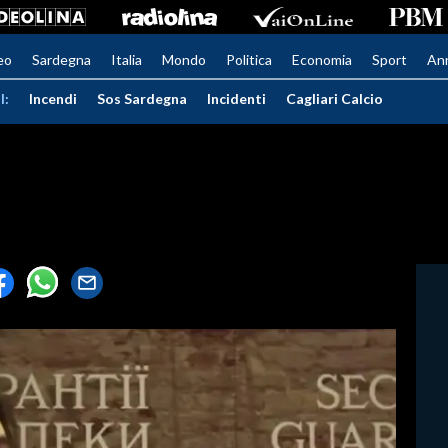
eo
Sardegna
Italia
Mondo
Politica
Economia
Sport
An
I:
Incendi
Sos Sardegna
Incidenti
Cagliari Calcio