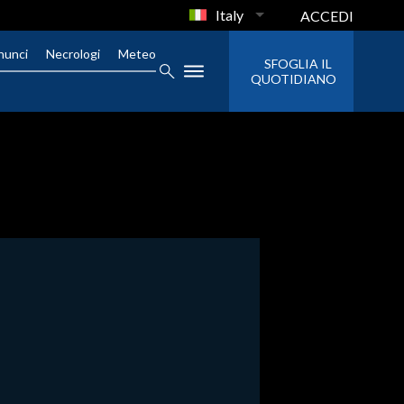
Italy
ACCEDI
nunci
Necrologi
Meteo
SFOGLIA IL
QUOTIDIANO