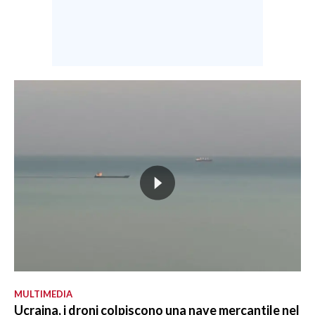
MULTIMEDIA
Ucraina, i droni colpiscono una nave mercantile nel