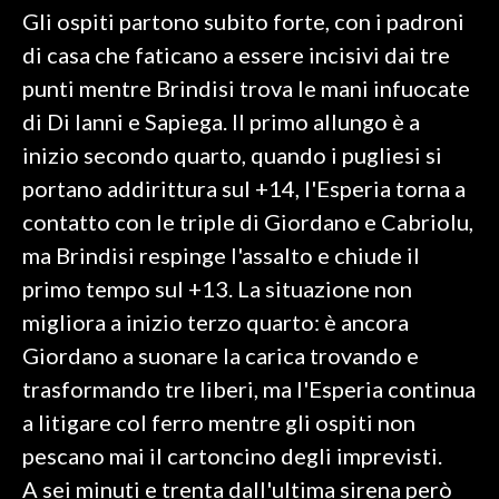
Gli ospiti partono subito forte, con i padroni
SPETTACOLI
di casa che faticano a essere incisivi dai tre
punti mentre Brindisi trova le mani infuocate
GOSSIP
di Di Ianni e Sapiega. Il primo allungo è a
inizio secondo quarto, quando i pugliesi si
SALUTE
portano addirittura sul +14, l'Esperia torna a
SARDEGNA TURISMO
contatto con le triple di Giordano e Cabriolu,
ma Brindisi respinge l'assalto e chiude il
SARDI NEL MONDO
primo tempo sul +13. La situazione non
NOTIZIE
migliora a inizio terzo quarto: è ancora
EVENTI
Giordano a suonare la carica trovando e
#CARAUNIONE
trasformando tre liberi, ma l'Esperia continua
a litigare col ferro mentre gli ospiti non
3 MINUTI CON
pescano mai il cartoncino degli imprevisti.
A sei minuti e trenta dall'ultima sirena però
INSULARITÀ