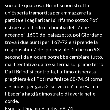
succede qualcosa: Brindisi non sfrutta
INFO AZIENDE
un'Esperia tramortita per ammazzare la
ABBONATI
partita e i cagliaritani si rifanno sotto: Potì
ANNUNCI
estrae dal cilindro la bomba del -7 che
NECROLOGI
accende i 1600 del palazzetto, poi Giordano
PUBBLICITÀ
trova i due punti per il 67-72 e si prende la
SPIAGGE
responsabilità del potenziale -2 che con 93
STORE
secondi da giocare potrebbe cambiare tutto,
ma il tentativo da tre si ferma sul primo ferro.
Da lì Brindisi controlla, l'ultimo disperata
preghiera è di Potì ma finisce 68-74. Si torna
a Brindisi per gara 3, servirà un'impresa ma
l'Esperia ha già dimostrato di averla nelle
corde.
Esperia-Dinamo Brindisi 68-74