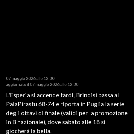
LAVORO
BANDI
SPORT IN SARDEGNA
SPORT
RISULTATI E CLASSIFICHE
CALCIO
CALCIO REGIONALE
07 maggio 2026 alle 12:30
BASKET
aggiornato il 07 maggio 2026 alle 12:30
VOLLEY
L'Esperia si accende tardi, Brindisi passa al
MOTORI
PalaPirastu 68-74 e riporta in Puglia la serie
TENNIS
degli ottavi di finale (validi per la promozione
ALTRI SPORT
in B nazionale), dove sabato alle 18 si
giocherà la bella.
CULTURA