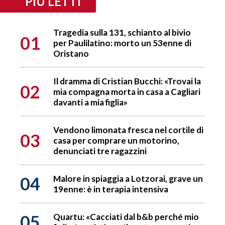
PIÙ LETTI
Tragedia sulla 131, schianto al bivio
01
per Paulilatino: morto un 53enne di
Oristano
Il dramma di Cristian Bucchi: «Trovai la
02
mia compagna morta in casa a Cagliari
davanti a mia figlia»
Vendono limonata fresca nel cortile di
03
casa per comprare un motorino,
denunciati tre ragazzini
04
Malore in spiaggia a Lotzorai, grave un
19enne: è in terapia intensiva
05
Quartu: «Cacciati dal b&b perché mio