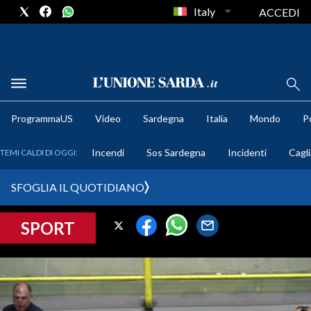
Italy
ACCEDI
METEO
ProgrammaUS
Video
Sardegna
Italia
Mondo
Po
COMUNI AL VOTO
Incendi
Sos Sardegna
Incidenti
Cagli
TEMI CALDI DI OGGI:
VIDEO
SFOGLIA IL QUOTIDIANO
FOTO
SPORT
CRONACA SARDEGNA
CAGLIARI
PROVINCIA DI CAGLIARI
SULCIS IGLESIENTE