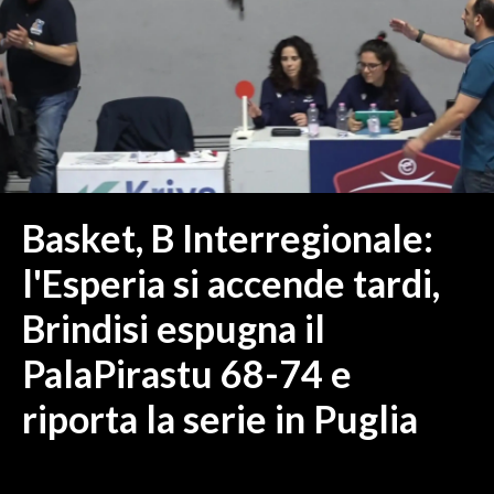
MEDIO CAMPIDANO
ORISTANO E PROVINCIA
SASSARI E PROVINCIA
GALLURA
NUORO E PROVINCIA
OGLIASTRA
AGENDA
Basket, B Interregionale:
CRONACA
l'Esperia si accende tardi,
ITALIA
Brindisi espugna il
MONDO
PalaPirastu 68-74 e
POLITICA
riporta la serie in Puglia
ECONOMIA
SERVIZI ALLE IMPRESE