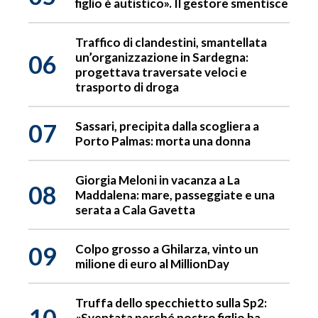
figlio è autistico». Il gestore smentisce
Traffico di clandestini, smantellata
06
un’organizzazione in Sardegna:
progettava traversate veloci e
trasporto di droga
07
Sassari, precipita dalla scogliera a
Porto Palmas: morta una donna
Giorgia Meloni in vacanza a La
08
Maddalena: mare, passeggiate e una
serata a Cala Gavetta
09
Colpo grosso a Ghilarza, vinto un
milione di euro al MillionDay
Truffa dello specchietto sulla Sp2:
10
«Sventata perché nostro figlio ha