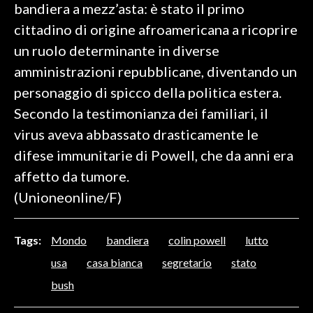
bandiera a mezz’asta: è stato il primo
cittadino di origine afroamericana a ricoprire
SPETTACOLI
un ruolo determinante in diverse
GOSSIP
amministrazioni repubblicane, diventando un
personaggio di spicco della politica estera.
SALUTE
Secondo la testimonianza dei familiari, il
SARDEGNA TURISMO
virus aveva abbassato drasticamente le
difese immunitarie di Powell, che da anni era
SARDI NEL MONDO
affetto da tumore.
NOTIZIE
(Unioneonline/F)
EVENTI
Tags:
Mondo
bandiera
colin powell
lutto
#CARAUNIONE
usa
casa bianca
segretario
stato
3 MINUTI CON
bush
INSULARITÀ