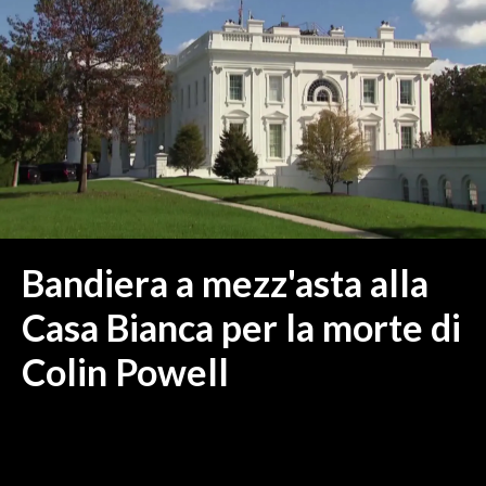
MEDIO CAMPIDANO
ORISTANO E PROVINCIA
SASSARI E PROVINCIA
GALLURA
NUORO E PROVINCIA
OGLIASTRA
AGENDA
CRONACA
Bandiera a mezz'asta alla
ITALIA
Casa Bianca per la morte di
MONDO
Colin Powell
POLITICA
ECONOMIA
SERVIZI ALLE IMPRESE