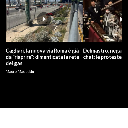
Cagliari, la nuova via Roma è già
Delmastro, negato l
da "riaprire": dimenticata la rete
chat: le proteste d
del gas
Mauro Madeddu