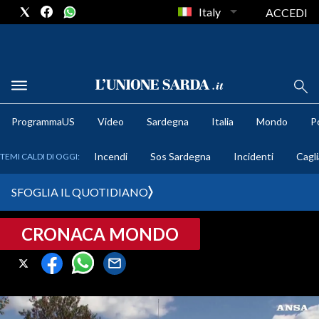
Italy
ACCEDI
METEO
ProgrammaUS
Video
Sardegna
Italia
Mondo
Po
COMUNI AL VOTO
Incendi
Sos Sardegna
Incidenti
Cagli
TEMI CALDI DI OGGI:
VIDEO
SFOGLIA IL QUOTIDIANO
FOTO
CRONACA MONDO
CRONACA SARDEGNA
CAGLIARI
PROVINCIA DI CAGLIARI
SULCIS IGLESIENTE