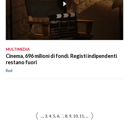
MULTIMEDIA
Cinema, 696 milioni di fondi. Registi indipendenti
restano fuori
Red
...
3
4
5
6
7
8
9
10
11
...