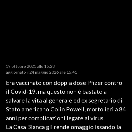
LAVORO
BANDI
SPORT IN SARDEGNA
SPORT
RISULTATI E CLASSIFICHE
CALCIO
19 ottobre 2021 alle 15:28
aggiornato il 24 maggio 2026 alle 15:41
CALCIO REGIONALE
BASKET
Era vaccinato con doppia dose Pfizer contro
VOLLEY
il Covid-19, ma questo non è bastato a
MOTORI
salvare la vita al generale ed ex segretario di
TENNIS
Stato americano Colin Powell, morto ieri a 84
ALTRI SPORT
anni per complicazioni legate al virus.
La Casa Bianca gli rende omaggio issando la
CULTURA