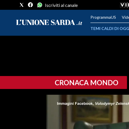
Iscriviti al canale
ProgrammaUS
Vid
TEMI CALDI DI OGG
METEO
COMUNI AL VOTO
VIDEO
CRONACA MONDO
FOTO
CRONACA SARDEGNA
CAGLIARI
PROVINCIA DI CAGLIARI
SULCIS IGLESIENTE