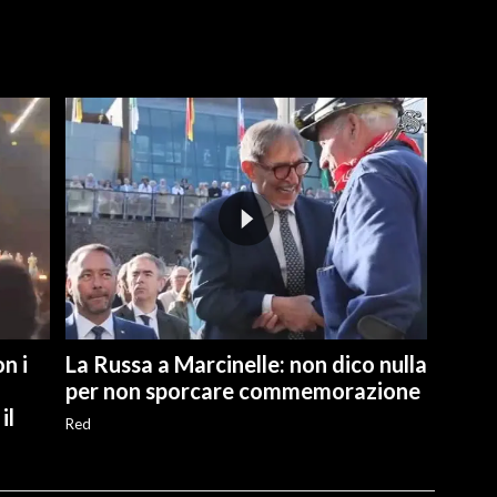
n i
La Russa a Marcinelle: non dico nulla
per non sporcare commemorazione
il
Red