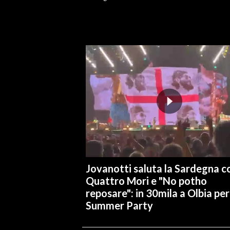
INFO AZIENDE
ABBONATI
ANNUNCI
NECROLOGI
PUBBLICITÀ
SPIAGGE
STORE
Jovanotti saluta la Sardegna co
Quattro Mori e "No potho
reposare": in 30mila a Olbia per 
Summer Party