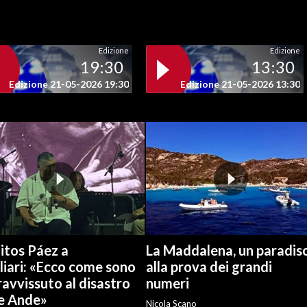
Edizione
Edizione
19:30
13:30
Edizione 21-05-2026 19:30
Edizione 21-05-2026 13:30
itos Páez a
La Maddalena, un paradis
liari: «Ecco come sono
alla prova dei grandi
avvissuto al disastro
numeri
le Ande»
Nicola Scano