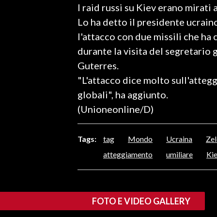
I raid russi su Kiev erano mirati 
LAVORO
Lo ha detto il presidente ucr
BANDI
l'attacco con due missili che ha c
durante la visita del segretario
SPORT IN SARDEGNA
Guterres.
SPORT
"L'attacco dice molto sull'atteg
RISULTATI E CLASSIFICHE
globali", ha aggiunto.
CALCIO
(Unioneonline/D)
CALCIO REGIONALE
BASKET
Tags:
tag
Mondo
Ucraina
Ze
VOLLEY
atteggiamento
umiliare
Ki
MOTORI
TENNIS
ALTRI SPORT
FOTO E VIDEO GALLERY
CULTURA