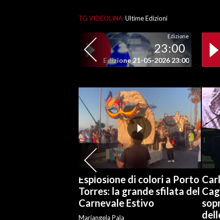
TG VIDEOLINA
Ultime Edizioni
SPETTACOLI
Edizione
GOSSIP
23:00
Edizione 21-05-2026 23:00
SALUTE
SARDEGNA TURISMO
SARDI NEL MONDO
NOTIZIE
EVENTI
#CARAUNIONE
Esplosione di colori a Porto
Carl
Torres: la grande sfilata del
Cag
3 MINUTI CON
Carnevale Estivo
sopr
del
INSULARITÀ
Mariangela Pala