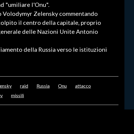
ad "umiliare l'Onu".
aino Volodymyr Zelensky commentando
olpito il centro della capitale, proprio
 generale delle Nazioni Unite Antonio
giamento della Russia verso le istituzioni
lensky
raid
Russia
Onu
attacco
ev
missili