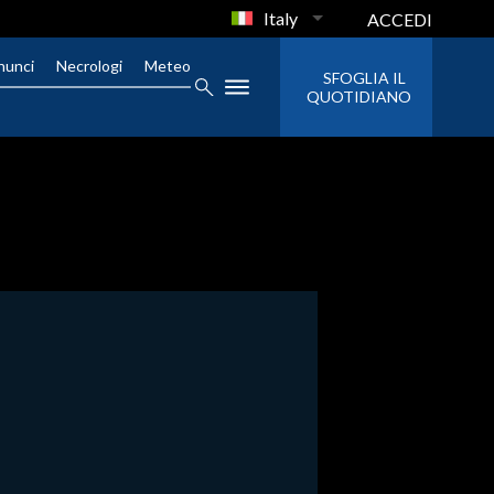
Italy
ACCEDI
nunci
Necrologi
Meteo
SFOGLIA IL
QUOTIDIANO