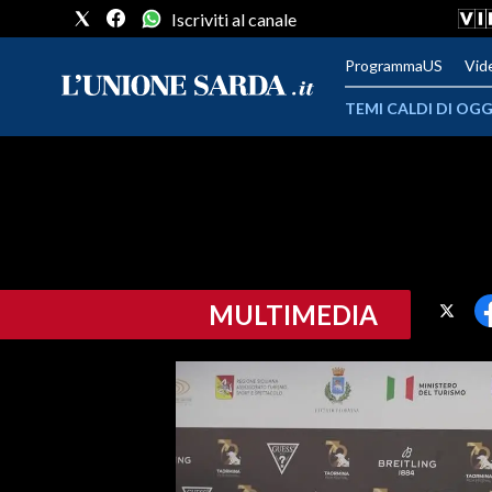
Iscriviti al canale
ProgrammaUS
Vid
TEMI CALDI DI OGG
METEO
COMUNI AL VOTO
VIDEO
MULTIMEDIA
FOTO
CRONACA SARDEGNA
CAGLIARI
PROVINCIA DI CAGLIARI
SULCIS IGLESIENTE