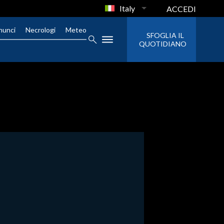
Italy
ACCEDI
nunci
Necrologi
Meteo
SFOGLIA IL
QUOTIDIANO