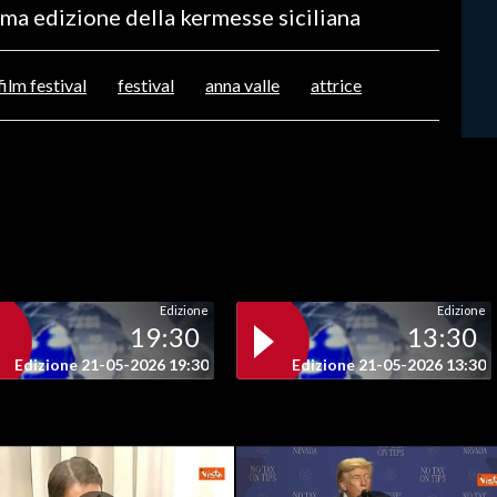
sima edizione della kermesse siciliana
ilm festival
festival
anna valle
attrice
Edizione
Edizione
19:30
13:30
Edizione 21-05-2026 19:30
Edizione 21-05-2026 13:30