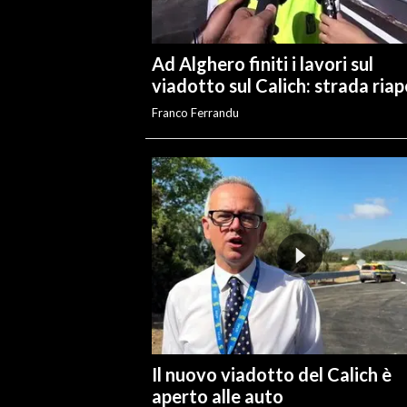
INFO AZIENDE
Ad Alghero finiti i lavori sul
ABBONATI
viadotto sul Calich: strada ria
ANNUNCI
Franco Ferrandu
NECROLOGI
PUBBLICITÀ
SPIAGGE
STORE
Il nuovo viadotto del Calich è
aperto alle auto