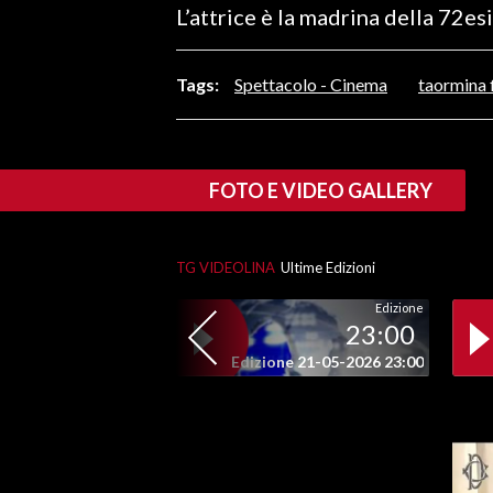
L’attrice è la madrina della 72e
LAVORO
BANDI
Tags:
Spettacolo - Cinema
taormina f
SPORT IN SARDEGNA
SPORT
FOTO E VIDEO GALLERY
RISULTATI E CLASSIFICHE
CALCIO
TG VIDEOLINA
Ultime Edizioni
CALCIO REGIONALE
BASKET
Edizione
23:00
VOLLEY
Edizione 21-05-2026 23:00
MOTORI
TENNIS
ALTRI SPORT
CULTURA