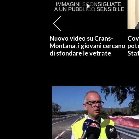
SPETTACOLI
GOSSIP
Nuovo video su Crans-
Cov
SALUTE
Montana, i giovani cercano
pote
di sfondare le vetrate
Stat
SARDEGNA TURISMO
SARDI NEL MONDO
NOTIZIE
EVENTI
#CARAUNIONE
3 MINUTI CON
INSULARITÀ