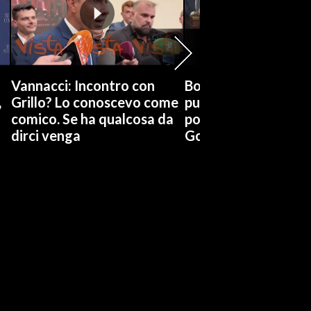
Vannacci: Incontro con
Boccia (Pd) su conti
,
Grillo? Lo conoscevo come
pubblici a Giorgetti
comico. Se ha qualcosa da
possiamo affidarci a
dirci venga
Governo a occhi chi