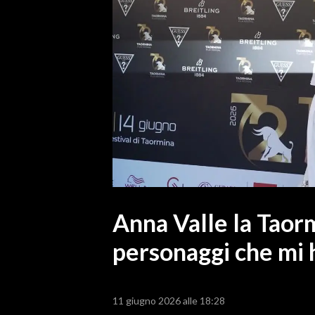
MEDIO CAMPIDANO
ORISTANO E PROVINCIA
SASSARI E PROVINCIA
GALLURA
NUORO E PROVINCIA
OGLIASTRA
AGENDA
CRONACA
ITALIA
MONDO
Anna Valle la Taorm
personaggi che mi 
POLITICA
ECONOMIA
11 giugno 2026 alle 18:28
SERVIZI ALLE IMPRESE