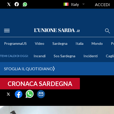
Italy
ACCEDI
METEO
ProgrammaUS
Video
Sardegna
Italia
Mondo
Po
COMUNI AL VOTO
Incendi
Sos Sardegna
Incidenti
Cagli
TEMI CALDI DI OGGI:
VIDEO
SFOGLIA IL QUOTIDIANO
FOTO
CRONACA SARDEGNA
CRONACA SARDEGNA
CAGLIARI
PROVINCIA DI CAGLIARI
SULCIS IGLESIENTE