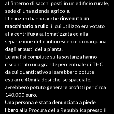
all’interno di sacchi posti in un edificio rurale,
sede di una azienda agricola.
SPETTACOLI
I finanzieri hanno anche
rinvenuto un
GOSSIP
macchinario a rullo
, il cui utilizzo era votato
alla centrifuga automatizzata ed alla
SALUTE
separazione delle infiorescenze di marijuana
SARDEGNA TURISMO
dagli arbusti della pianta.
Le analisi compiute sulla sostanza hanno
SARDI NEL MONDO
riscontrato una grande percentuale di THC
NOTIZIE
da cui quantitativo si sarebbero potute
EVENTI
estrarre 40mila dosi che, se spacciate,
avrebbero potuto generare profitti per circa
#CARAUNIONE
140.000 euro.
3 MINUTI CON
Una persona è stata denunciata a piede
libero
alla Procura della Repubblica presso il
INSULARITÀ