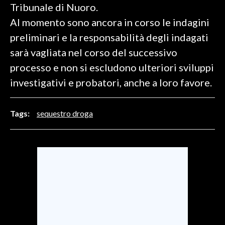
Tribunale di Nuoro.
Al momento sono ancora in corso le indagini
INFO AZIENDE
preliminari e la responsabilità degli indagati
ABBONATI
sarà vagliata nel corso del successivo
ANNUNCI
processo e non si escludono ulteriori sviluppi
NECROLOGI
investigativi e probatori, anche a loro favore.
PUBBLICITÀ
SPIAGGE
Tags:
sequestro droga
STORE