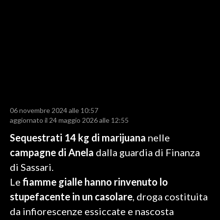
LAVORO
BANDI
SPORT IN SARDEGNA
SPORT
RISULTATI E CLASSIFICHE
CALCIO
06 novembre 2024 alle 10:57
aggiornato il 24 maggio 2026 alle 12:55
CALCIO REGIONALE
BASKET
Sequestrati 14 kg di marijuana
nelle
VOLLEY
campagne di Anela
dalla guardia di Finanza
MOTORI
di Sassari.
TENNIS
Le
fiamme gialle hanno rinvenuto lo
ALTRI SPORT
stupefacente in un casolare
, droga costituita
da infiorescenze essiccate e nascosta
CULTURA