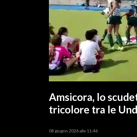
MEDIO CAMPIDANO
ORISTANO E PROVINCIA
SASSARI E PROVINCIA
GALLURA
NUORO E PROVINCIA
OGLIASTRA
AGENDA
CRONACA
ITALIA
MONDO
Amsicora, lo scudet
tricolore tra le Un
POLITICA
ECONOMIA
08 giugno 2026 alle 11:46
SERVIZI ALLE IMPRESE