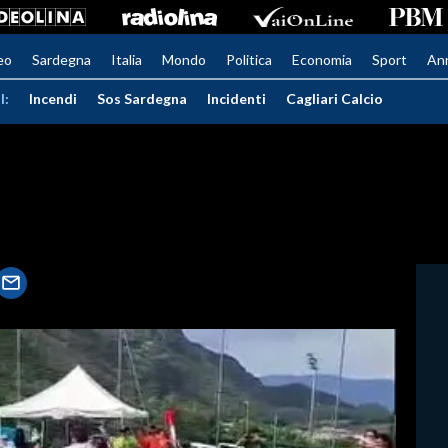
eo
Sardegna
Italia
Mondo
Politica
Economia
Sport
An
I:
Incendi
Sos Sardegna
Incidenti
Cagliari Calcio