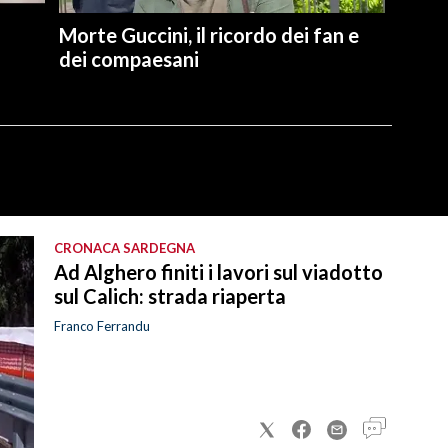
Morte Guccini, il ricordo dei fan e
dei compaesani
CRONACA SARDEGNA
Ad Alghero finiti i lavori sul viadotto
sul Calich: strada riaperta
Franco Ferrandu