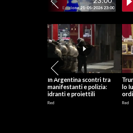
23:00
Edizione 21-05-2026 23:00
SPETTACOLI
GOSSIP
SALUTE
SARDEGNA TURISMO
SARDI NEL MONDO
In Argentina scontri tra
Tru
NOTIZIE
manifestanti e polizia:
lo I
EVENTI
idranti e proiettili
ord
#CARAUNIONE
Red
Red
3 MINUTI CON
INSULARITÀ