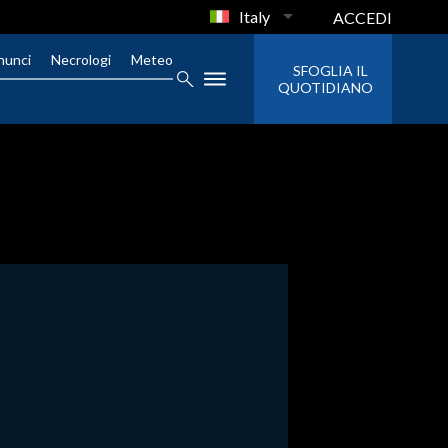
Italy
ACCEDI
nunci
Necrologi
Meteo
SFOGLIA IL
QUOTIDIANO