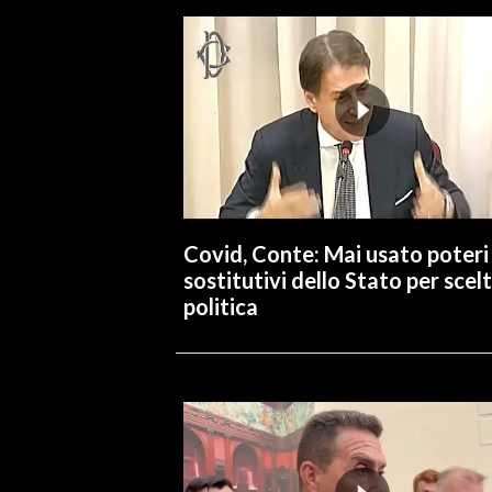
INFO AZIENDE
ABBONATI
ANNUNCI
NECROLOGI
PUBBLICITÀ
SPIAGGE
STORE
Covid, Conte: Mai usato poteri
sostitutivi dello Stato per scel
politica