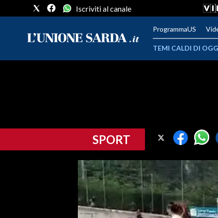
Iscriviti al canale
ProgrammaUS
Vid
TEMI CALDI DI OGG
METEO
COMUNI AL VOTO
VIDEO
SPORT
FOTO
CRONACA SARDEGNA
CAGLIARI
PROVINCIA DI CAGLIARI
SULCIS IGLESIENTE