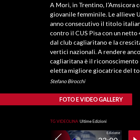
A Mori, in Trentino, l’Amsicora 
LAVORO
giovanile femminile. Le allieve
BANDI
anno consecutivo il titolo itali
contro il CUS Pisa con un netto 
SPORT IN SARDEGNA
dal club cagliaritano e la cresci
SPORT
vertici nazionali. A rendere anco
RISULTATI E CLASSIFICHE
cagliaritana è il riconosciment
CALCIO
eletta migliore giocatrice del t
CALCIO REGIONALE
Stefano Birocchi
BASKET
VOLLEY
FOTO E VIDEO GALLERY
MOTORI
TENNIS
TG VIDEOLINA
Ultime Edizioni
ALTRI SPORT
Edizione
CULTURA