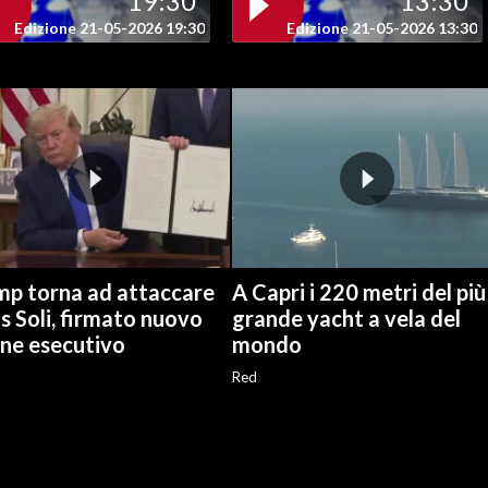
19:30
13:30
Edizione 21-05-2026 19:30
Edizione 21-05-2026 13:30
mp torna ad attaccare
A Capri i 220 metri del più
us Soli, firmato nuovo
grande yacht a vela del
ine esecutivo
mondo
Red