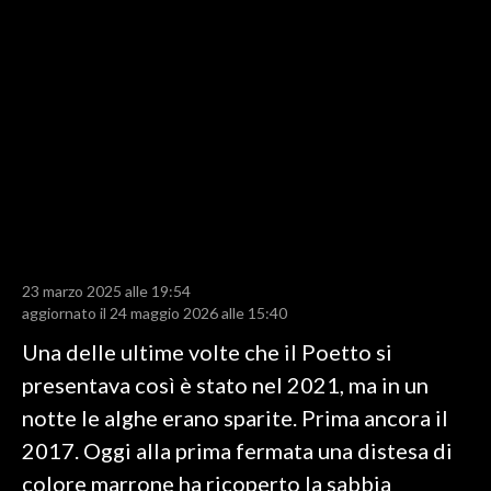
LAVORO
BANDI
SPORT IN SARDEGNA
SPORT
RISULTATI E CLASSIFICHE
CALCIO
CALCIO REGIONALE
23 marzo 2025 alle 19:54
BASKET
aggiornato il 24 maggio 2026 alle 15:40
VOLLEY
Una delle ultime volte che il Poetto si
MOTORI
presentava così è stato nel 2021, ma in un
TENNIS
notte le alghe erano sparite. Prima ancora il
ALTRI SPORT
2017. Oggi alla prima fermata una distesa di
colore marrone ha ricoperto la sabbia
CULTURA