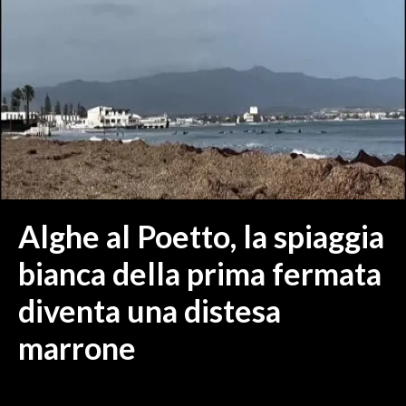
MEDIO CAMPIDANO
ORISTANO E PROVINCIA
SASSARI E PROVINCIA
GALLURA
NUORO E PROVINCIA
OGLIASTRA
AGENDA
CRONACA
Alghe al Poetto, la spiaggia
ITALIA
bianca della prima fermata
MONDO
diventa una distesa
POLITICA
marrone
ECONOMIA
SERVIZI ALLE IMPRESE