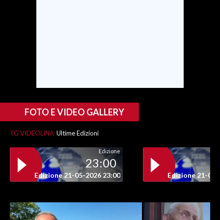
INFO AZIENDE
ABBONATI
ANNUNCI
NECROLOGI
PUBBLICITÀ
SPIAGGE
STORE
FOTO E VIDEO GALLERY
TG VIDEOLINA
Ultime Edizioni
Edizione
23:00
Edizione 21-05-2026 23:00
Edizione 21-05-