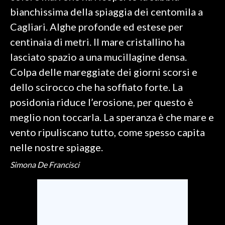
bianchissima della spiaggia dei centomila a
SPETTACOLI
Cagliari. Alghe profonde ed estese per
centinaia di metri. Il mare cristallino ha
GOSSIP
lasciato spazio a una mucillagine densa.
SALUTE
Colpa delle mareggiate dei giorni scorsi e
dello scirocco che ha soffiato forte. La
SARDEGNA TURISMO
posidonia riduce l’erosione, per questo è
meglio non toccarla. La speranza è che mare e
SARDI NEL MONDO
vento ripuliscano tutto, come spesso capita
NOTIZIE
nelle nostre spiagge.
EVENTI
Simona De Francisci
#CARAUNIONE
3 MINUTI CON
INSULARITÀ