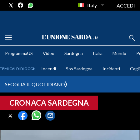
Italy
ACCEDI
METEO
ProgrammaUS
Video
Sardegna
Italia
Mondo
Po
COMUNI AL VOTO
Incendi
Sos Sardegna
Incidenti
Cagli
TEMI CALDI DI OGGI:
VIDEO
SFOGLIA IL QUOTIDIANO
FOTO
CRONACA SARDEGNA
CRONACA SARDEGNA
CAGLIARI
PROVINCIA DI CAGLIARI
SULCIS IGLESIENTE