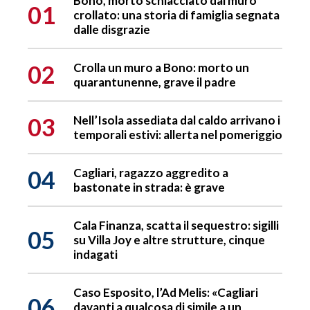
Bono, morto schiacciato dal muro
01
crollato: una storia di famiglia segnata
dalle disgrazie
02
Crolla un muro a Bono: morto un
quarantunenne, grave il padre
03
Nell’Isola assediata dal caldo arrivano i
temporali estivi: allerta nel pomeriggio
04
Cagliari, ragazzo aggredito a
bastonate in strada: è grave
Cala Finanza, scatta il sequestro: sigilli
05
su Villa Joy e altre strutture, cinque
indagati
Caso Esposito, l’Ad Melis: «Cagliari
06
davanti a qualcosa di simile a un