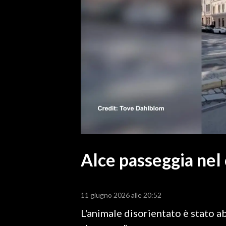
MEDIO CAMPIDANO
ORISTANO E PROVINCIA
SASSARI E PROVINCIA
GALLURA
NUORO E PROVINCIA
OGLIASTRA
AGENDA
CRONACA
ITALIA
MONDO
Alce passeggia nel 
POLITICA
11 giugno 2026 alle 20:52
ECONOMIA
L'animale disorientato è stato a
SERVIZI ALLE IMPRESE