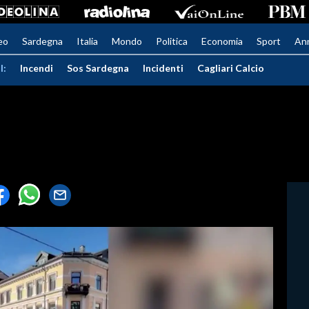
eo
Sardegna
Italia
Mondo
Politica
Economia
Sport
An
I:
Incendi
Sos Sardegna
Incidenti
Cagliari Calcio