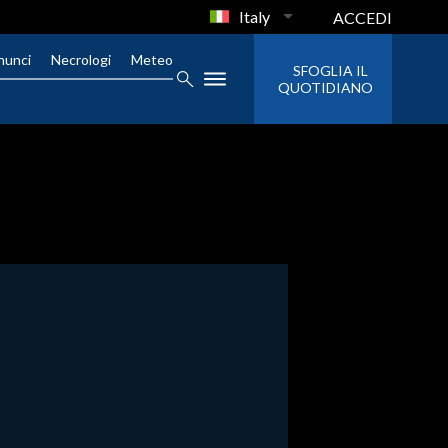
Italy
ACCEDI
nunci
Necrologi
Meteo
SFOGLIA IL
QUOTIDIANO