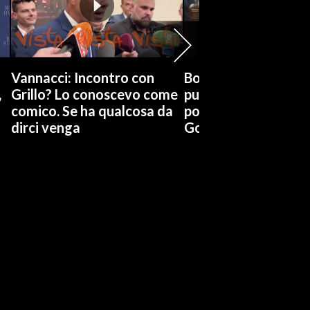
Vannacci: Incontro con
Boccia (Pd) su conti
,
Grillo? Lo conoscevo come
pubblici a Giorgetti
comico. Se ha qualcosa da
possiamo affidarci a
dirci venga
Governo a occhi chi