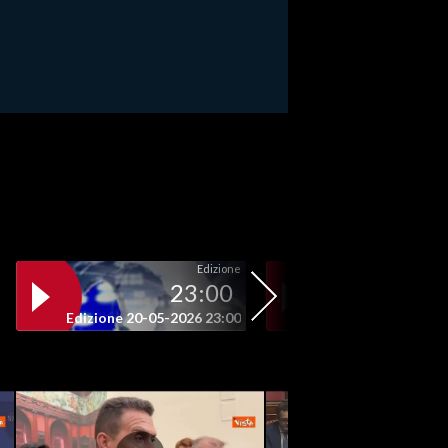
Edizione
23:00
19
Edizione 20-05-2026 23:00
Edizione 20-05-202