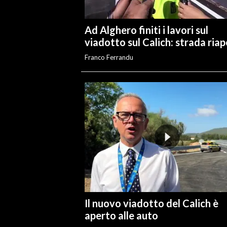
INFO AZIENDE
Ad Alghero finiti i lavori sul
ABBONATI
viadotto sul Calich: strada ria
ANNUNCI
Franco Ferrandu
NECROLOGI
PUBBLICITÀ
SPIAGGE
STORE
Il nuovo viadotto del Calich è
aperto alle auto