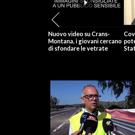
SPETTACOLI
GOSSIP
Nuovo video su Crans-
Cov
Montana, i giovani cercano
pote
SALUTE
di sfondare le vetrate
Stat
SARDEGNA TURISMO
SARDI NEL MONDO
NOTIZIE
EVENTI
#CARAUNIONE
3 MINUTI CON
INSULARITÀ