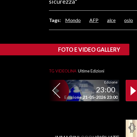
sicurezza"
LAVORO
BANDI
Tags:
Mondo
AFP
alce
oslo
SPORT IN SARDEGNA
SPORT
FOTO E VIDEO GALLERY
RISULTATI E CLASSIFICHE
CALCIO
TG VIDEOLINA
Ultime Edizioni
CALCIO REGIONALE
Edizione
BASKET
23:00
VOLLEY
Edizione 21-05-2026 23:00
MOTORI
TENNIS
ALTRI SPORT
CULTURA