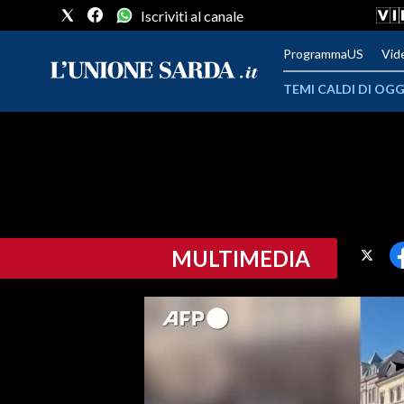
Iscriviti al canale
ProgrammaUS
Vid
TEMI CALDI DI OGG
METEO
COMUNI AL VOTO
VIDEO
MULTIMEDIA
FOTO
CRONACA SARDEGNA
CAGLIARI
PROVINCIA DI CAGLIARI
SULCIS IGLESIENTE