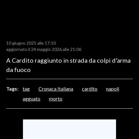
LAVORO
BANDI
SPORT IN SARDEGNA
10 giugno 2025 alle 17:10
SPORT
aggiornato il 24 maggio 2026 alle 21:06
RISULTATI E CLASSIFICHE
A Cardito raggiunto in strada da colpi d'arma
CALCIO
da fuoco
CALCIO REGIONALE
BASKET
Tags:
tag
Cronaca Italiana
cardito
napoli
VOLLEY
agguato
morto
MOTORI
TENNIS
ALTRI SPORT
CULTURA