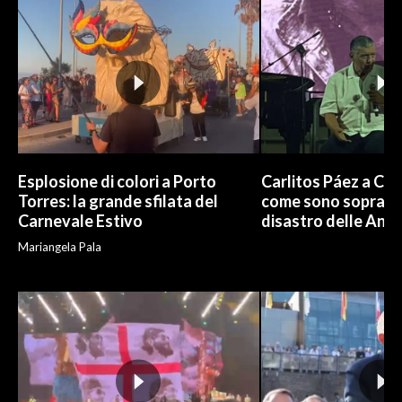
INFO AZIENDE
ABBONATI
ANNUNCI
NECROLOGI
PUBBLICITÀ
SPIAGGE
Esplosione di colori a Porto
Carlitos Páez a Cagl
Torres: la grande sfilata del
come sono sopravvi
STORE
Carnevale Estivo
disastro delle And
Mariangela Pala