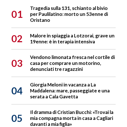
Tragedia sulla 131, schianto al bivio
01
per Paulilatino: morto un 53enne di
Oristano
02
Malore in spiaggia a Lotzorai, grave un
19enne: è in terapia intensiva
Vendono limonata fresca nel cortile di
03
casa per comprare un motorino,
denunciati tre ragazzini
Giorgia Meloni in vacanza a La
04
Maddalena: mare, passeggiate e una
serata a Cala Gavetta
Il dramma di Cristian Bucchi: «Trovai la
05
mia compagna morta in casa a Cagliari
davanti a mia figlia»