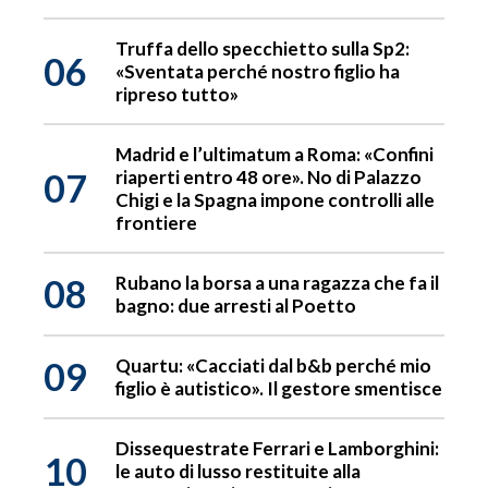
Truffa dello specchietto sulla Sp2:
06
«Sventata perché nostro figlio ha
ripreso tutto»
Madrid e l’ultimatum a Roma: «Confini
07
riaperti entro 48 ore». No di Palazzo
Chigi e la Spagna impone controlli alle
frontiere
08
Rubano la borsa a una ragazza che fa il
bagno: due arresti al Poetto
09
Quartu: «Cacciati dal b&b perché mio
figlio è autistico». Il gestore smentisce
Dissequestrate Ferrari e Lamborghini:
10
le auto di lusso restituite alla