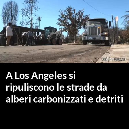
MEDIO CAMPIDANO
ORISTANO E PROVINCIA
SASSARI E PROVINCIA
GALLURA
NUORO E PROVINCIA
OGLIASTRA
AGENDA
CRONACA
A Los Angeles si
ITALIA
ripuliscono le strade da
MONDO
alberi carbonizzati e detriti
POLITICA
ECONOMIA
SERVIZI ALLE IMPRESE