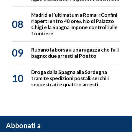
Madrid e l’ultimatum a Roma: «Confini
08
riaperti entro 48 ore». No di Palazzo
Chigi e la Spagna impone controlli alle
frontiere
09
Rubano la borsa a una ragazza che fa il
bagno: due arresti al Poetto
Droga dalla Spagna alla Sardegna
10
tramite spedizioni postali: sei chili
sequestrati e quattro arresti
Abbonati a