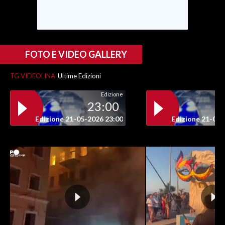
INFO AZIENDE
ABBONATI
ANNUNCI
FOTO E VIDEO GALLERY
NECROLOGI
TG VIDEOLINA
Ultime Edizioni
PUBBLICITÀ
Edizione
SPIAGGE
23:00
STORE
Edizione 21-05-2026 23:00
Edizione 21-05-