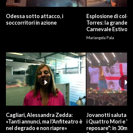
Odessa sotto attacco, i
Esplosione di color
soccorritori in azione
Torres: la grande sf
Carnevale Estivo
Mariangela Pala
Cagliari, Alessandra Zedda:
Jovanotti saluta l
«Tanti annunci, ma l'Anfiteatro è
i Quattro Mori e "
nel degrado e non riapre»
reposare": in 30mila 