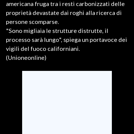
americana fruga tra i resti carbonizzati delle
proprietà devastate dai roghi alla ricerca di
SPETTACOLI
persone scomparse.
GOSSIP
"Sono migliaia le strutture distrutte, il
processo sarà lungo", spiega un portavoce dei
SALUTE
vigili del fuoco californiani.
SARDEGNA TURISMO
(Unioneonline)
SARDI NEL MONDO
NOTIZIE
EVENTI
#CARAUNIONE
3 MINUTI CON
INSULARITÀ