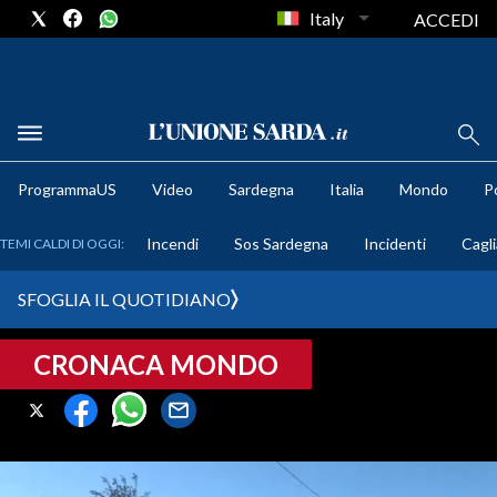
Italy
ACCEDI
METEO
ProgrammaUS
Video
Sardegna
Italia
Mondo
Po
COMUNI AL VOTO
Incendi
Sos Sardegna
Incidenti
Cagli
TEMI CALDI DI OGGI:
VIDEO
SFOGLIA IL QUOTIDIANO
FOTO
CRONACA MONDO
CRONACA SARDEGNA
CAGLIARI
PROVINCIA DI CAGLIARI
SULCIS IGLESIENTE