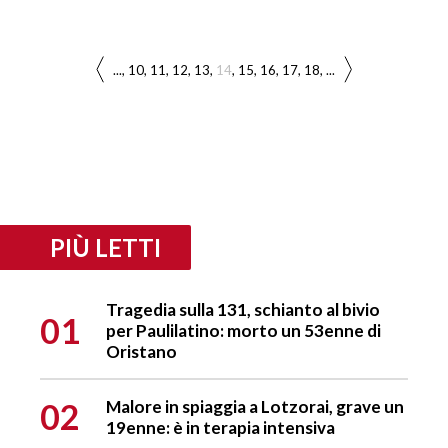
...
10
11
12
13
14
15
16
17
18
...
PIÙ LETTI
Tragedia sulla 131, schianto al bivio
01
per Paulilatino: morto un 53enne di
Oristano
02
Malore in spiaggia a Lotzorai, grave un
19enne: è in terapia intensiva