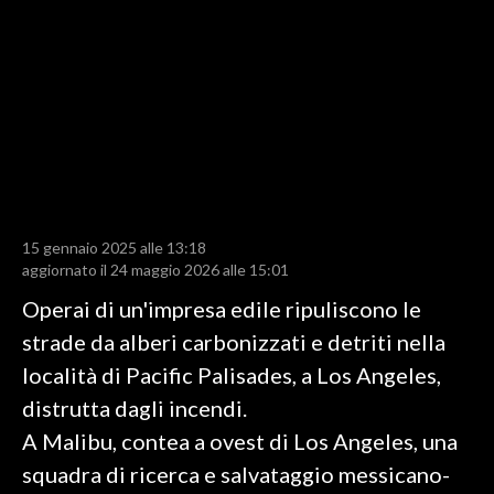
LAVORO
BANDI
SPORT IN SARDEGNA
SPORT
RISULTATI E CLASSIFICHE
CALCIO
15 gennaio 2025 alle 13:18
aggiornato il 24 maggio 2026 alle 15:01
CALCIO REGIONALE
BASKET
Operai di un'impresa edile ripuliscono le
VOLLEY
strade da alberi carbonizzati e detriti nella
MOTORI
località di Pacific Palisades, a Los Angeles,
TENNIS
distrutta dagli incendi.
ALTRI SPORT
A Malibu, contea a ovest di Los Angeles, una
squadra di ricerca e salvataggio messicano-
CULTURA