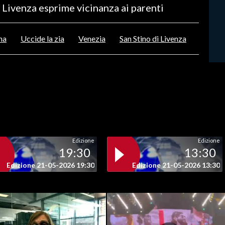
i Livenza esprime vicinanza ai parenti
na
Uccide la zia
Venezia
San Stino di Livenza
Edizione
Edizione
19:30
13:30
Edizione 21-05-2026 19:30
Edizione 21-05-2026 13:30