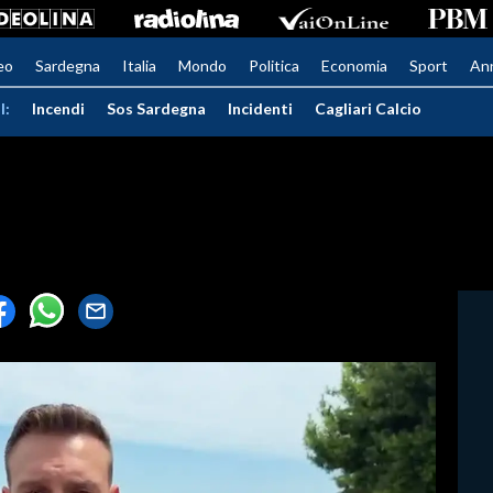
eo
Sardegna
Italia
Mondo
Politica
Economia
Sport
An
I:
Incendi
Sos Sardegna
Incidenti
Cagliari Calcio