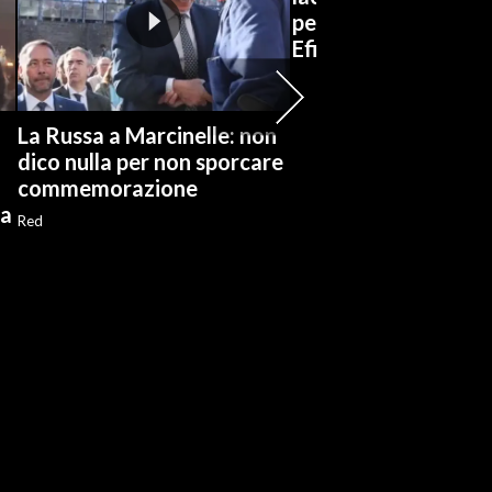
pensionamento del b
Efisio Concas
La Russa a Marcinelle: non
dico nulla per non sporcare
commemorazione
ia
Red