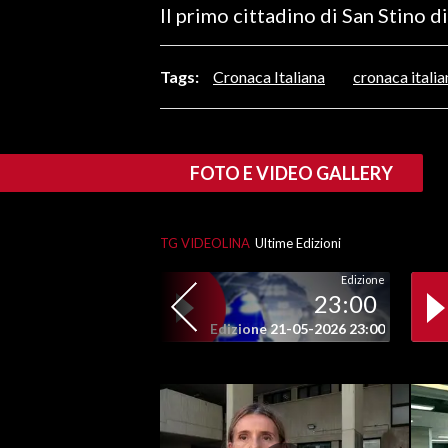
Il primo cittadino di San Stino d
LAVORO
BANDI
Tags:
Cronaca Italiana
cronaca italia
SPORT IN SARDEGNA
SPORT
FOTO E VIDEO GALLERY
RISULTATI E CLASSIFICHE
CALCIO
TG VIDEOLINA
Ultime Edizioni
CALCIO REGIONALE
BASKET
Edizione
23:00
VOLLEY
Edizione 21-05-2026 23:00
MOTORI
TENNIS
ALTRI SPORT
CULTURA