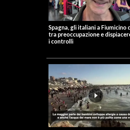
INFO AZIENDE
ABBONATI
Spagna, gli italiani a Fiumicino d
ANNUNCI
tra preoccupazione e dispiacer
NECROLOGI
i controlli
PUBBLICITÀ
SPIAGGE
STORE