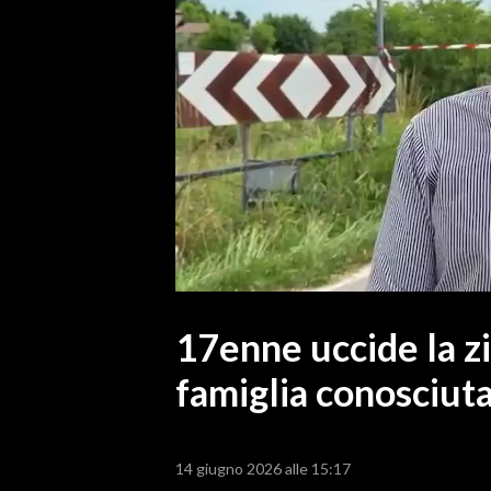
MEDIO CAMPIDANO
ORISTANO E PROVINCIA
SASSARI E PROVINCIA
GALLURA
NUORO E PROVINCIA
OGLIASTRA
AGENDA
CRONACA
ITALIA
MONDO
17enne uccide la zi
famiglia conosciut
POLITICA
ECONOMIA
14 giugno 2026 alle 15:17
SERVIZI ALLE IMPRESE