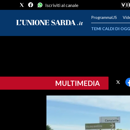
Iscriviti al canale
ProgrammaUS
Vid
TEMI CALDI DI OGG
METEO
COMUNI AL VOTO
VIDEO
MULTIMEDIA
FOTO
CRONACA SARDEGNA
CAGLIARI
PROVINCIA DI CAGLIARI
SULCIS IGLESIENTE