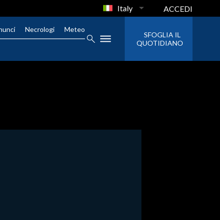
Italy
ACCEDI
nunci
Necrologi
Meteo
SFOGLIA IL
QUOTIDIANO