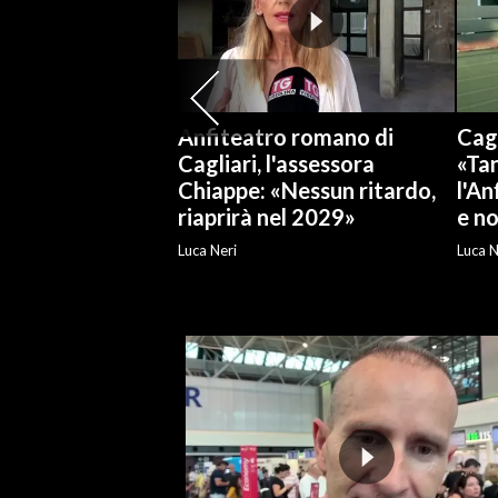
SPETTACOLI
GOSSIP
Anfiteatro romano di
Cagl
SALUTE
Cagliari, l'assessora
«Tan
Chiappe: «Nessun ritardo,
l'An
SARDEGNA TURISMO
riaprirà nel 2029»
e no
Luca Neri
Luca N
SARDI NEL MONDO
NOTIZIE
EVENTI
#CARAUNIONE
3 MINUTI CON
INSULARITÀ