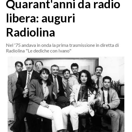
Quarant'anni da radio
MEDIO CAMPIDANO
ORISTANO E PROVINCIA
libera: auguri
SASSARI E PROVINCIA
Radiolina
GALLURA
NUORO E PROVINCIA
Nel '75 andava in onda la prima trasmissione in diretta di
OGLIASTRA
Radiolina "Le dediche con Ivano"
AGENDA
CRONACA
ITALIA
MONDO
POLITICA
ECONOMIA
SERVIZI ALLE IMPRESE