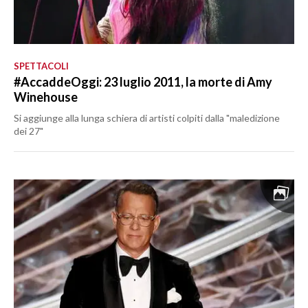
SPETTACOLI
#AccaddeOggi: 23 luglio 2011, la morte di Amy
Winehouse
Si aggiunge alla lunga schiera di artisti colpiti dalla "maledizione
dei 27"