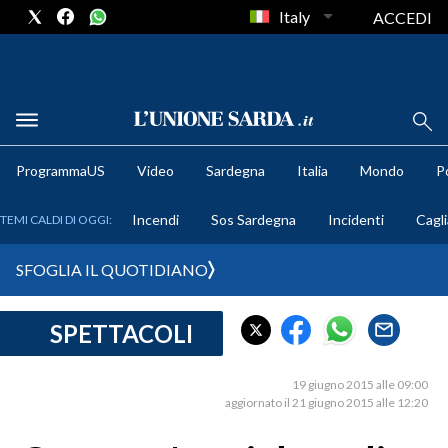
Italy
ACCEDI
METEO
ProgrammaUS
Video
Sardegna
Italia
Mondo
Po
COMUNI AL VOTO
Incendi
Sos Sardegna
Incidenti
Cagli
TEMI CALDI DI OGGI:
VIDEO
SFOGLIA IL QUOTIDIANO
FOTO
SPETTACOLI
CRONACA SARDEGNA
CAGLIARI
19 giugno 2015 alle 09:00
PROVINCIA DI CAGLIARI
aggiornato il 21 giugno 2015 alle 12:20
SULCIS IGLESIENTE