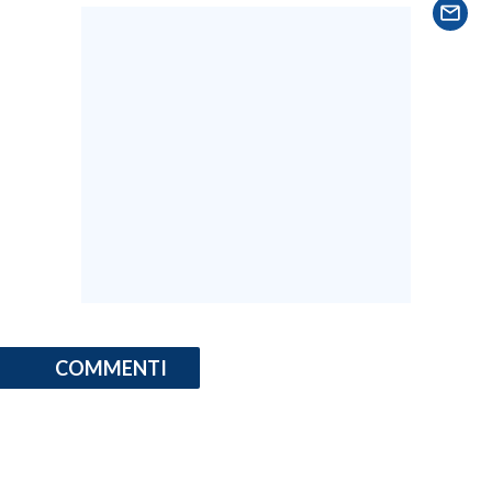
SPETTACOLI
GOSSIP
SALUTE
SARDEGNA TURISMO
SARDI NEL MONDO
NOTIZIE
EVENTI
COMMENTI
#CARAUNIONE
3 MINUTI CON
INSULARITÀ