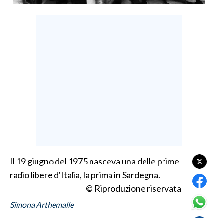
LAVORO
BANDI
SPORT IN SARDEGNA
SPORT
RISULTATI E CLASSIFICHE
CALCIO
CALCIO REGIONALE
BASKET
VOLLEY
Il 19 giugno del 1975 nasceva una delle prime
MOTORI
radio libere d'Italia, la prima in Sardegna.
TENNIS
© Riproduzione riservata
ALTRI SPORT
Simona Arthemalle
CULTURA