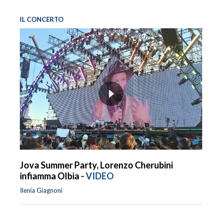
IL CONCERTO
INFO AZIENDE
ABBONATI
ANNUNCI
NECROLOGI
PUBBLICITÀ
SPIAGGE
STORE
Jova Summer Party, Lorenzo Cherubini
infiamma Olbia -
VIDEO
Ilenia Giagnoni