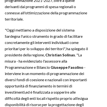
programmazione 2021-2027, oltre a quelle
derivanti dai programmi di spesa regionali o
INFO AZIENDE
connesse all'ottimizzazione della programmazione
ABBONATI
territoriale.
ANNUNCI
"Oggi mettiamo a disposizione del sistema
NECROLOGI
Sardegna l'unico strumento in grado di facilitare
PUBBLICITÀ
concretamente gli interventi individuati come
SPIAGGE
prioritari per lo sviluppo dei territori", ha spiegato il
STORE
presidente della regione,
Christian Solinas
. "La
misura - ha evidenziato l'assessore alla
Programmazione e Bilancio
Giuseppe Fasolino
-
interviene in un momento di programmazione dei
diversi fondi di coesione e nazionali con importanti
opportunità di finanziamento in termini di
investimenti,ed è finalizzata a sopperire alle
difficoltà degli enti locali rispetto proprio all’esigua
disponibilità di risorse per la progettazione degli