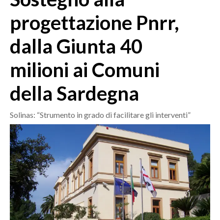
MEDIO CAMPIDANO
progettazione Pnrr,
ORISTANO E PROVINCIA
SASSARI E PROVINCIA
dalla Giunta 40
GALLURA
milioni ai Comuni
NUORO E PROVINCIA
OGLIASTRA
della Sardegna
AGENDA
Solinas: “Strumento in grado di facilitare gli interventi”
CRONACA
ITALIA
MONDO
POLITICA
ECONOMIA
SERVIZI ALLE IMPRESE