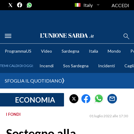
Italy
ACCEDI
METEO
ProgrammaUS
Video
Sardegna
Italia
Mondo
Po
COMUNI AL VOTO
Incendi
Sos Sardegna
Incidenti
Cagli
TEMI CALDI DI OGGI:
VIDEO
SFOGLIA IL QUOTIDIANO
FOTO
ECONOMIA
CRONACA SARDEGNA
CAGLIARI
I FONDI
01 luglio 2022 alle 17:30
PROVINCIA DI CAGLIARI
SULCIS IGLESIENTE
Sostegno alla