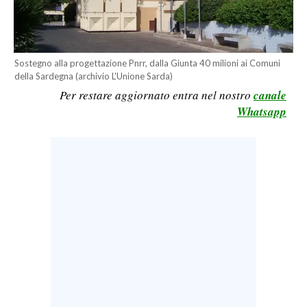
LAVORO
BANDI
Sostegno alla progettazione Pnrr, dalla Giunta 40 milioni ai Comuni
SPORT IN SARDEGNA
della Sardegna (archivio L'Unione Sarda)
Per restare aggiornato entra nel nostro
canale
SPORT
Whatsapp
RISULTATI E CLASSIFICHE
CALCIO
CALCIO REGIONALE
BASKET
VOLLEY
MOTORI
TENNIS
ALTRI SPORT
CULTURA