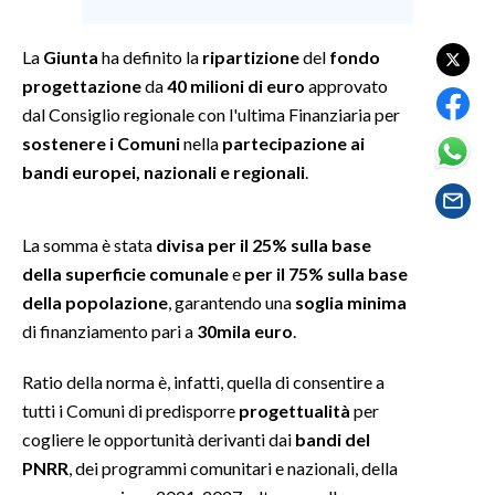
SPETTACOLI
La
Giunta
ha definito la
ripartizione
del
fondo
progettazione
da
40 milioni di euro
approvato
GOSSIP
dal Consiglio regionale con l'ultima Finanziaria per
sostenere i Comuni
nella
partecipazione ai
SALUTE
bandi europei, nazionali e regionali
.
SARDEGNA TURISMO
La somma è stata
divisa per il 25% sulla base
SARDI NEL MONDO
della superficie comunale
e
per il 75% sulla base
NOTIZIE
della popolazione
, garantendo una
soglia minima
EVENTI
di finanziamento pari a
30mila euro
.
Ratio della norma è, infatti, quella di consentire a
#CARAUNIONE
tutti i Comuni di predisporre
progettualità
per
3 MINUTI CON
cogliere le opportunità derivanti dai
bandi del
PNRR
, dei programmi comunitari e nazionali, della
INSULARITÀ