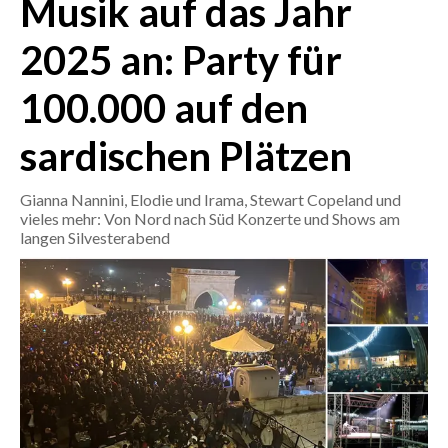
Musik auf das Jahr
2025 an: Party für
CRONACA
ITALIA
100.000 auf den
MONDO
sardischen Plätzen
POLITICA
Gianna Nannini, Elodie und Irama, Stewart Copeland und
ECONOMIA
vieles mehr: Von Nord nach Süd Konzerte und Shows am
langen Silvesterabend
SERVIZI ALLE IMPRESE
LAVORO
BANDI
SPORT IN SARDEGNA
SPORT
RISULTATI E CLASSIFICHE