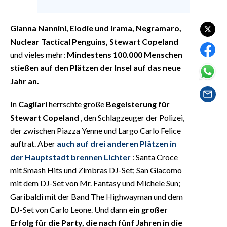
EVENTI
Gianna Nannini, Elodie und Irama, Negramaro,
#CARAUNIONE
Nuclear Tactical Penguins, Stewart Copeland
INSULARITÀ
und vieles mehr:
Mindestens 100.000 Menschen
stießen auf den Plätzen der Insel auf das neue
FOTO
Jahr an.
VIDEO
In
Cagliari
herrschte große
Begeisterung für
Stewart Copeland
, den Schlagzeuger der Polizei,
INFO AZIENDE
der zwischen Piazza Yenne und Largo Carlo Felice
ABBONATI
auftrat. Aber
auch auf drei anderen Plätzen in
der Hauptstadt brennen Lichter
: Santa Croce
ANNUNCI
mit Smash Hits und Zimbras DJ-Set; San Giacomo
NECROLOGI
mit dem DJ-Set von Mr. Fantasy und Michele Sun;
PUBBLICITÀ
Garibaldi mit der Band The Highwayman und dem
SPIAGGE
DJ-Set von Carlo Leone. Und dann
ein großer
STORE
Erfolg für die Party, die nach fünf Jahren in die