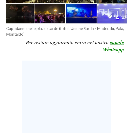
CALCIO
CALCIO REGIONALE
BASKET
Capodanno nelle piazze sarde (foto L'Unione Sarda - Madeddu, Pala,
VOLLEY
Montaldo)
Per restare aggiornato entra nel nostro
canale
MOTORI
Whatsapp
TENNIS
ALTRI SPORT
CULTURA
SPETTACOLI
GOSSIP
SARDI NEL MONDO
NOTIZIE