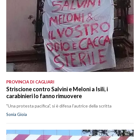
LAVORO
BANDI
SPORT IN SARDEGNA
SPORT
RISULTATI E CLASSIFICHE
CALCIO
CALCIO REGIONALE
PROVINCIA DI CAGLIARI
BASKET
Striscione contro Salvini e Meloni a Isili, i
carabinieri lo fanno rimuovere
VOLLEY
MOTORI
"Una protesta pacifica", si è difesa l'autrice della scritta
TENNIS
Sonia Gioia
ALTRI SPORT
CULTURA