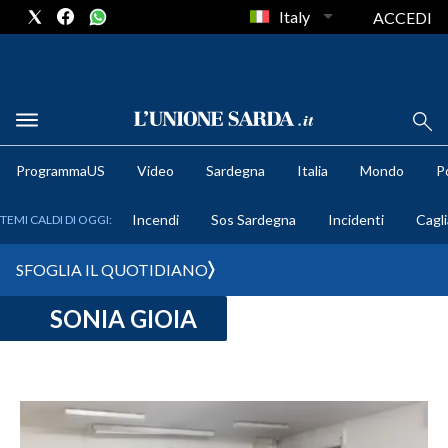
Italy
ACCEDI
METEO
ProgrammaUS
Video
Sardegna
Italia
Mondo
Po
COMUNI AL VOTO
Incendi
Sos Sardegna
Incidenti
Cagli
TEMI CALDI DI OGGI:
VIDEO
SFOGLIA IL QUOTIDIANO
FOTO
SONIA GIOIA
CRONACA SARDEGNA
CAGLIARI
PROVINCIA DI CAGLIARI
SULCIS IGLESIENTE