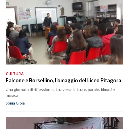
MEDIO CAMPIDANO
ORISTANO E PROVINCIA
SASSARI E PROVINCIA
GALLURA
NUORO E PROVINCIA
OGLIASTRA
AGENDA
CRONACA
CULTURA
ITALIA
Falcone e Borsellino, l'omaggio del Liceo Pitagora
MONDO
Una giornata di riflessione attraverso letture, parole, filmati e
musica
POLITICA
Sonia Gioia
ECONOMIA
SERVIZI ALLE IMPRESE