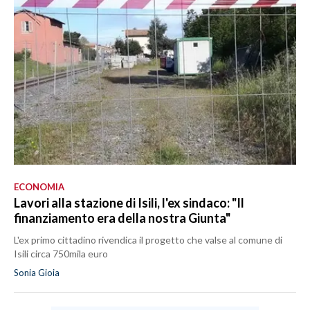
SPETTACOLI
GOSSIP
SALUTE
SARDEGNA TURISMO
SARDI NEL MONDO
NOTIZIE
ECONOMIA
Lavori alla stazione di Isili, l'ex sindaco: "Il
EVENTI
finanziamento era della nostra Giunta"
#CARAUNIONE
L'ex primo cittadino rivendica il progetto che valse al comune di
Isili circa 750mila euro
3 MINUTI CON
Sonia Gioia
INSULARITÀ