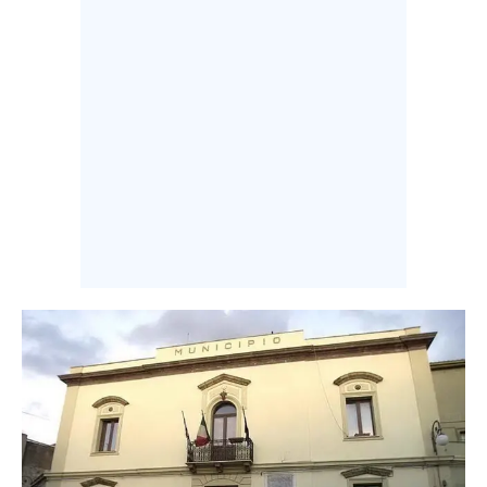
INFO AZIENDE
ABBONATI
ANNUNCI
NECROLOGI
PUBBLICITÀ
SPIAGGE
STORE