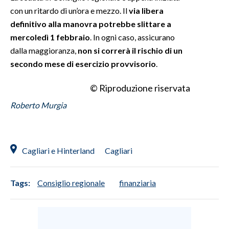
con un ritardo di un’ora e mezzo. Il
via libera
INFO AZIENDE
definitivo alla manovra potrebbe slittare a
mercoledì 1 febbraio
. In ogni caso, assicurano
ABBONATI
dalla maggioranza,
non si correrà il rischio di un
ANNUNCI
secondo mese di esercizio provvisorio
.
NECROLOGI
PUBBLICITÀ
© Riproduzione riservata
SPIAGGE
Roberto Murgia
STORE
Cagliari e Hinterland
Cagliari
Tags:
Consiglio regionale
finanziaria