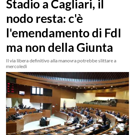
Stadio a Cagliari, il
MEDIO CAMPIDANO
ORISTANO E PROVINCIA
nodo resta: c'è
SASSARI E PROVINCIA
l'emendamento di FdI
GALLURA
NUORO E PROVINCIA
ma non della Giunta
OGLIASTRA
AGENDA
Il via libera definitivo alla manovra potrebbe slittare a
mercoledì
CRONACA
ITALIA
MONDO
POLITICA
ECONOMIA
SERVIZI ALLE IMPRESE