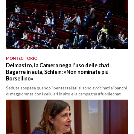
MONTECITORIO
Delmastro, la Camera nega l’uso delle chat.
Bagarre in aula, Schlein: «Non nominate più
Borsellino»
Seduta sospesa quando i pentastellati si sono avvicinati ai banchi
di maggioranza con i cellulari in alto e la campagna #fuorilechat