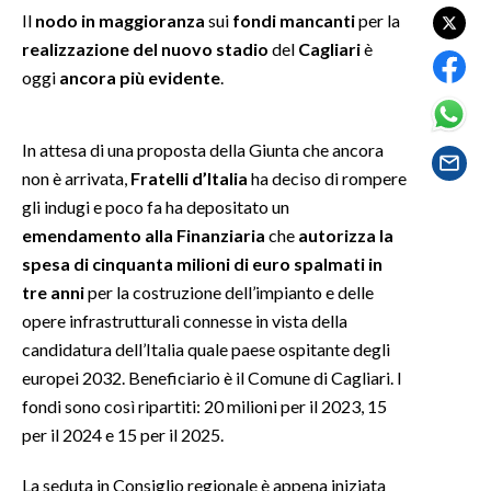
Il
nodo in maggioranza
sui
fondi mancanti
per la
realizzazione del nuovo stadio
del
Cagliari
è
SPETTACOLI
oggi
ancora più evidente
.
GOSSIP
In attesa di una proposta della Giunta che ancora
SALUTE
non è arrivata,
Fratelli d’Italia
ha deciso di rompere
gli indugi e poco fa ha depositato un
SARDEGNA TURISMO
emendamento alla Finanziaria
che
autorizza la
SARDI NEL MONDO
spesa di cinquanta milioni di euro spalmati in
tre anni
per la costruzione dell’impianto e delle
NOTIZIE
opere infrastrutturali connesse in vista della
EVENTI
candidatura dell’Italia quale paese ospitante degli
europei 2032. Beneficiario è il Comune di Cagliari. I
#CARAUNIONE
fondi sono così ripartiti: 20 milioni per il 2023, 15
3 MINUTI CON
per il 2024 e 15 per il 2025.
La seduta in Consiglio regionale è appena iniziata
INSULARITÀ