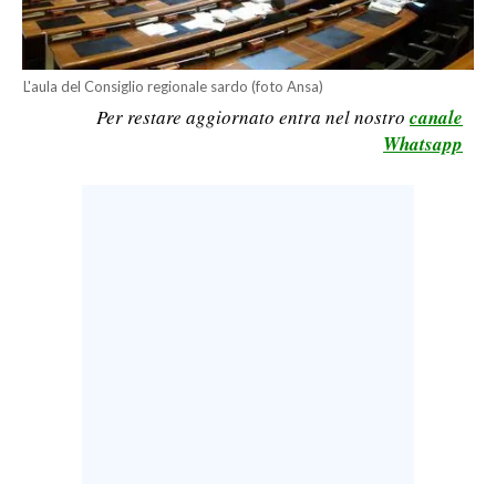
LAVORO
BANDI
L'aula del Consiglio regionale sardo (foto Ansa)
Per restare aggiornato entra nel nostro
canale
SPORT IN SARDEGNA
Whatsapp
SPORT
RISULTATI E CLASSIFICHE
CALCIO
CALCIO REGIONALE
BASKET
VOLLEY
MOTORI
TENNIS
ALTRI SPORT
CULTURA