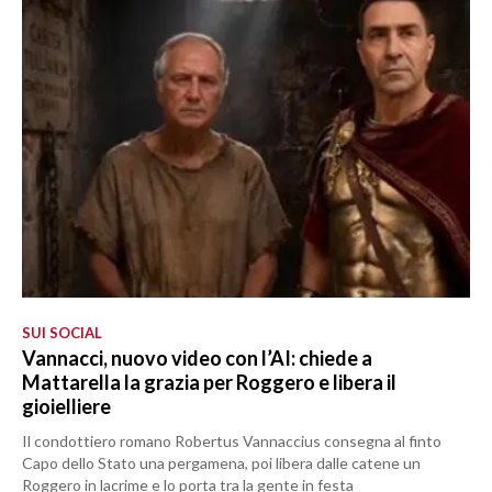
SUI SOCIAL
Vannacci, nuovo video con l’AI: chiede a
Mattarella la grazia per Roggero e libera il
gioielliere
Il condottiero romano Robertus Vannaccius consegna al finto
Capo dello Stato una pergamena, poi libera dalle catene un
Roggero in lacrime e lo porta tra la gente in festa