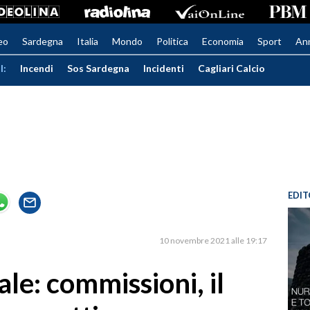
eo
Sardegna
Italia
Mondo
Politica
Economia
Sport
An
I:
Incendi
Sos Sardegna
Incidenti
Cagliari Calcio
EDIT
10 novembre 2021 alle 19:17
ale: commissioni, il