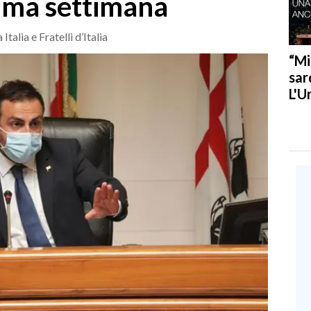
sima settimana
talia e Fratelli d’Italia
“Mi
sar
L'U