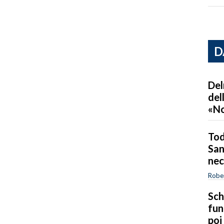
D
Del
del
«No
Tod
San
nec
Robe
Sch
fun
poi