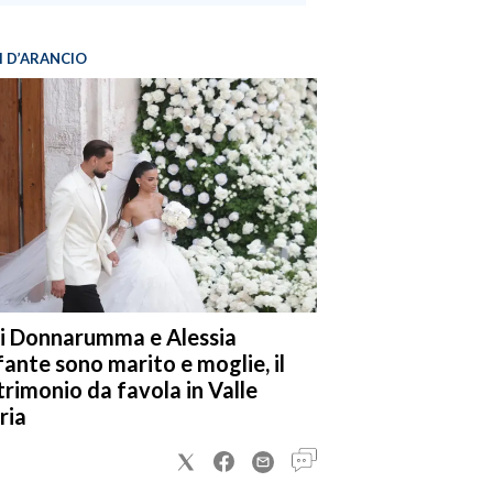
I D’ARANCIO
i Donnarumma e Alessia
fante sono marito e moglie, il
rimonio da favola in Valle
ria