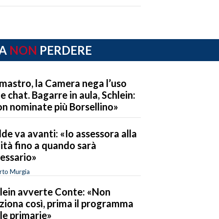
A
NON
PERDERE
mastro, la Camera nega l’uso
le chat. Bagarre in aula, Schlein:
n nominate più Borsellino»
de va avanti: «Io assessora alla
ità fino a quando sarà
essario»
rto Murgia
lein avverte Conte: «Non
ziona così, prima il programma
 le primarie»