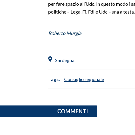
per fare spazio all’Udc. In questo modo i s
politiche – Lega, Fi, FdI e Udc – una a testa
SPETTACOLI
GOSSIP
Roberto Murgia
SALUTE
SARDEGNA TURISMO
Sardegna
SARDI NEL MONDO
Tags:
Consiglio regionale
NOTIZIE
EVENTI
#CARAUNIONE
COMMENTI
3 MINUTI CON
INSULARITÀ