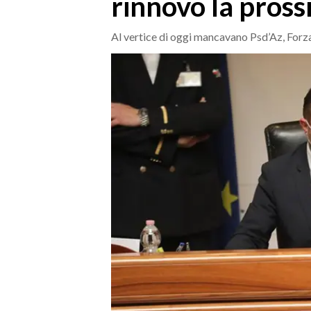
rinnovo la pros
MEDIO CAMPIDANO
ORISTANO E PROVINCIA
Al vertice di oggi mancavano Psd’Az, Forza I
SASSARI E PROVINCIA
GALLURA
NUORO E PROVINCIA
OGLIASTRA
AGENDA
CRONACA
ITALIA
MONDO
POLITICA
ECONOMIA
SERVIZI ALLE IMPRESE