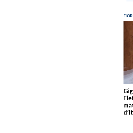
FIOR
Gig
Ele
mat
d’It