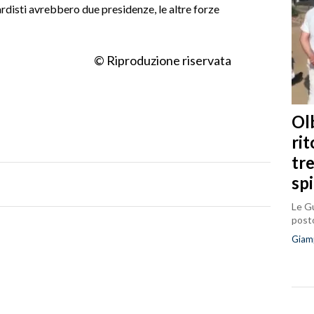
ardisti avrebbero due presidenze, le altre forze
.
© Riproduzione riservata
Olb
ri
tr
sp
Le Gu
posto
Giam