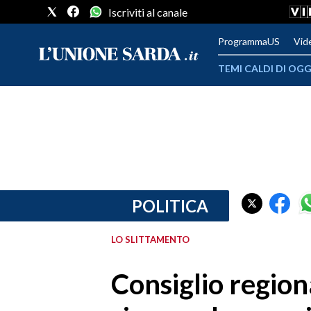
Iscriviti al canale
ProgrammaUS
Vid
TEMI CALDI DI OGG
METEO
COMUNI AL VOTO
VIDEO
FOTO
POLITICA
CRONACA SARDEGNA
LO SLITTAMENTO
CAGLIARI
Consiglio region
PROVINCIA DI CAGLIARI
SULCIS IGLESIENTE