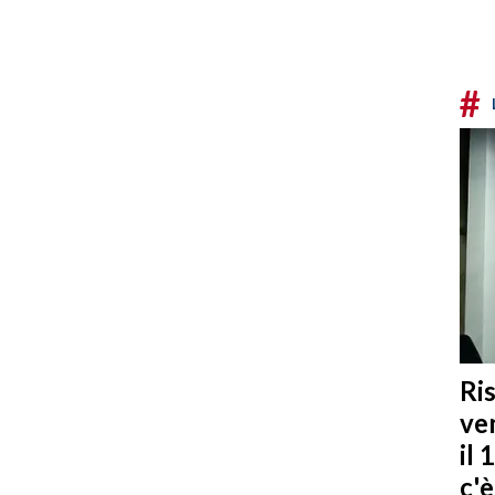
#
Ris
ven
il 
c'