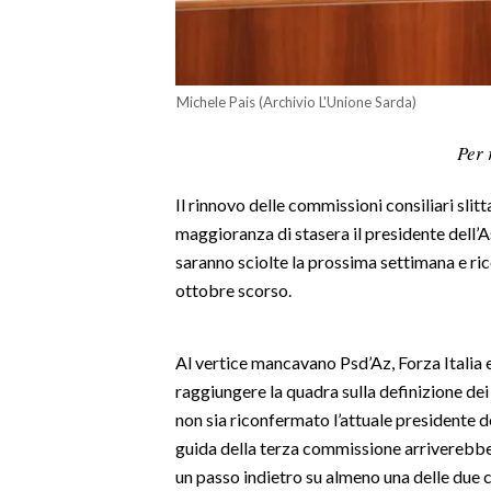
LAVORO
BANDI
Michele Pais (Archivio L'Unione Sarda)
SPORT IN SARDEGNA
Per 
SPORT
Il rinnovo delle commissioni consiliari slit
RISULTATI E CLASSIFICHE
maggioranza di stasera il presidente dell
CALCIO
saranno sciolte la prossima settimana e rico
CALCIO REGIONALE
ottobre scorso.
BASKET
VOLLEY
Al vertice mancavano Psd’Az, Forza Italia e 
MOTORI
raggiungere la quadra sulla definizione dei 
TENNIS
non sia riconfermato l’attuale presidente 
ALTRI SPORT
guida della terza commissione arriverebb
un passo indietro su almeno una delle due c
CULTURA