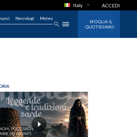
Italy
ACCEDI
nunci
Necrologi
Meteo
SFOGLIA IL
QUOTIDIANO
ORIA