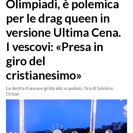
Olimpiadi, è polemica
MEDIO CAMPIDANO
ORISTANO E PROVINCIA
per le drag queen in
SASSARI E PROVINCIA
versione Ultima Cena.
GALLURA
NUORO E PROVINCIA
I vescovi: «Presa in
OGLIASTRA
AGENDA
giro del
CRONACA
cristianesimo»
ITALIA
La destra francese grida allo scandalo, l’ira di Salvini e
MONDO
Orban
POLITICA
ECONOMIA
SERVIZI ALLE IMPRESE