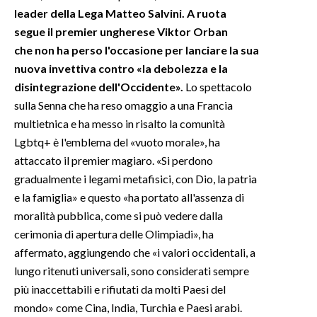
leader della Lega Matteo Salvini. A ruota
INFO AZIENDE
segue il premier ungherese Viktor Orban
che non ha perso l'occasione per lanciare la sua
ABBONATI
nuova invettiva contro «la debolezza e la
ANNUNCI
disintegrazione dell'Occidente».
Lo spettacolo
NECROLOGI
sulla Senna che ha reso omaggio a una Francia
PUBBLICITÀ
multietnica e ha messo in risalto la comunità
SPIAGGE
Lgbtq+ è l'emblema del «vuoto morale», ha
attaccato il premier magiaro. «Si perdono
STORE
gradualmente i legami metafisici, con Dio, la patria
e la famiglia» e questo «ha portato all'assenza di
moralità pubblica, come si può vedere dalla
cerimonia di apertura delle Olimpiadi», ha
affermato, aggiungendo che «i valori occidentali, a
lungo ritenuti universali, sono considerati sempre
più inaccettabili e rifiutati da molti Paesi del
mondo» come Cina, India, Turchia e Paesi arabi.