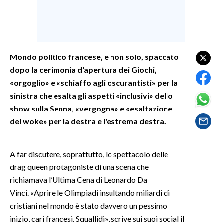
SPETTACOLI
GOSSIP
Mondo politico francese, e non solo, spaccato
dopo la cerimonia d'apertura dei Giochi,
SALUTE
«orgoglio» e «schiaffo agli oscurantisti» per la
SARDEGNA TURISMO
sinistra che esalta gli aspetti «inclusivi» dello
show sulla Senna, «vergogna» e «esaltazione
SARDI NEL MONDO
del woke» per la destra e l'estrema destra.
NOTIZIE
EVENTI
A far discutere, soprattutto, lo spettacolo delle
drag queen protagoniste di una scena che
#CARAUNIONE
richiamava l’Ultima Cena di Leonardo Da
Vinci. «Aprire le Olimpiadi insultando miliardi di
3 MINUTI CON
cristiani nel mondo è stato davvero un pessimo
inizio, cari francesi. Squallidi», scrive sui suoi social
il
INSULARITÀ