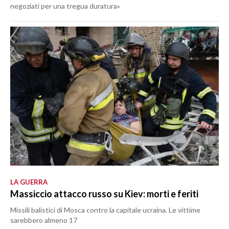
negoziati per una tregua duratura»
LA GUERRA
Massiccio attacco russo su Kiev: morti e feriti
Missili balistici di Mosca contro la capitale ucraina. Le vittime
sarebbero almeno 17