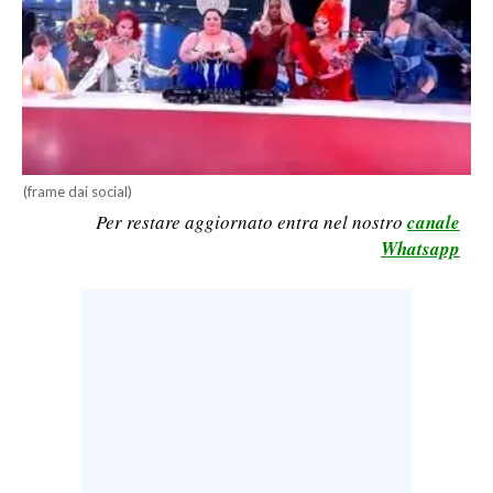
LAVORO
BANDI
SPORT IN SARDEGNA
SPORT
(frame dai social)
RISULTATI E CLASSIFICHE
Per restare aggiornato entra nel nostro
canale
CALCIO
Whatsapp
CALCIO REGIONALE
BASKET
VOLLEY
MOTORI
TENNIS
ALTRI SPORT
CULTURA