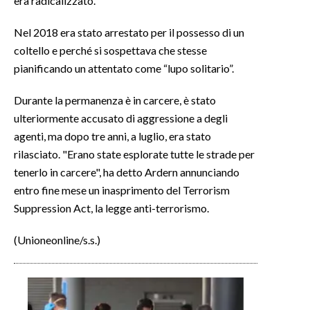
era radicalizzato.
INFO AZIENDE
Nel 2018 era stato arrestato per il possesso di un
coltello e perché si sospettava che stesse
ABBONATI
pianificando un attentato come “lupo solitario”.
ANNUNCI
NECROLOGI
Durante la permanenza è in carcere, è stato
PUBBLICITÀ
ulteriormente accusato di aggressione a degli
agenti, ma dopo tre anni, a luglio, era stato
SPIAGGE
rilasciato. "Erano state esplorate tutte le strade per
STORE
tenerlo in carcere", ha detto Ardern annunciando
entro fine mese un inasprimento del Terrorism
Suppression Act, la legge anti-terrorismo.
(Unioneonline/s.s.)