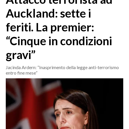
MEDIO CAMPIDANO
Auckland: sette i
ORISTANO E PROVINCIA
SASSARI E PROVINCIA
feriti. La premier:
GALLURA
“Cinque in condizioni
NUORO E PROVINCIA
OGLIASTRA
gravi”
AGENDA
Jacinda Ardern: “Inasprimento della legge anti-terrorismo
CRONACA
entro fine mese”
ITALIA
MONDO
POLITICA
ECONOMIA
SERVIZI ALLE IMPRESE