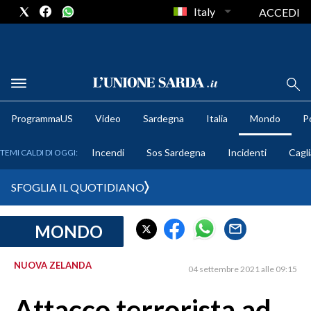
Italy
ACCEDI
METEO
ProgrammaUS
Video
Sardegna
Italia
Mondo
Po
COMUNI AL VOTO
Incendi
Sos Sardegna
Incidenti
Cagli
TEMI CALDI DI OGGI:
VIDEO
SFOGLIA IL QUOTIDIANO
FOTO
MONDO
CRONACA SARDEGNA
CAGLIARI
NUOVA ZELANDA
04 settembre 2021 alle 09:15
PROVINCIA DI CAGLIARI
SULCIS IGLESIENTE
Attacco terrorista ad