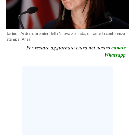
LAVORO
BANDI
SPORT IN SARDEGNA
Jacinda Ardern, premier della Nuova Zelanda, durante la conferenza
stampa (Ansa)
SPORT
Per restare aggiornato entra nel nostro
canale
Whatsapp
RISULTATI E CLASSIFICHE
CALCIO
CALCIO REGIONALE
BASKET
VOLLEY
MOTORI
TENNIS
ALTRI SPORT
CULTURA