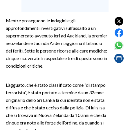
SPETTACOLI
Mentre proseguono le indagini e gli
GOSSIP
approfondimenti investigativi sull’assalto a un
supermercato avvenuto ieri ad Auckland, la premier
SALUTE
neozelandese Jacinda Ardern aggiorna il bilancio
dei feriti. Sette le persone ricorse alle cure mediche:
SARDEGNA TURISMO
cinque ricoverate in ospedale e tre di queste sono in
condizioni critiche.
SARDI NEL MONDO
NOTIZIE
L’agguato, che è stato classificato come “di stampo
EVENTI
terrorista”, è stato portato a termine da un 32enne
originario dello Sri Lanka la cui identità non è stata
#CARAUNIONE
diffusa e che è stato ucciso dalla polizia. Di lui si sa
3 MINUTI CON
che si trovava in Nuova Zelanda da 10 anni e che da
cinque era noto alle forze dell’ordine, da quando si
INSULARITÀ