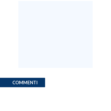
INFO AZIENDE
ABBONATI
ANNUNCI
NECROLOGI
PUBBLICITÀ
SPIAGGE
STORE
COMMENTI