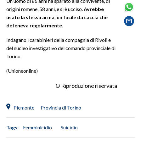
Un uomo di 86 anni ha sparato alla convivente, di
origini romene, 58 anni, e si è ucciso.
Avrebbe
SPETTACOLI
usato la stessa arma, un fucile da caccia che
deteneva regolarmente.
GOSSIP
Indagano i carabinieri della compagnia di Rivoli e
SALUTE
del nucleo investigativo del comando provinciale di
Torino.
SARDEGNA TURISMO
(Unioneonline)
SARDI NEL MONDO
NOTIZIE
© Riproduzione riservata
EVENTI
Piemonte
Provincia di Torino
#CARAUNIONE
3 MINUTI CON
Tags:
Femminicidio
Suicidio
INSULARITÀ