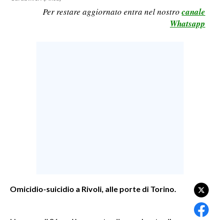
Per restare aggiornato entra nel nostro
canale
LAVORO
Whatsapp
BANDI
SPORT IN SARDEGNA
SPORT
RISULTATI E CLASSIFICHE
CALCIO
CALCIO REGIONALE
BASKET
VOLLEY
MOTORI
TENNIS
Omicidio-suicidio a Rivoli, alle porte di Torino.
ALTRI SPORT
CULTURA