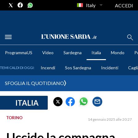
Italy
ACCEDI
METEO
ProgrammaUS
Video
Sardegna
Italia
Mondo
Po
COMUNI AL VOTO
Incendi
Sos Sardegna
Incidenti
Cagli
TEMI CALDI DI OGGI:
VIDEO
SFOGLIA IL QUOTIDIANO
FOTO
ITALIA
CRONACA SARDEGNA
CAGLIARI
TORINO
14 gennaio 2025 alle 20:27
PROVINCIA DI CAGLIARI
SULCIS IGLESIENTE
Uccide la compagna